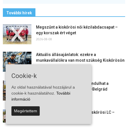
További hírek
Megszűnt a kiskőrösi női kézilabdacsapat –
egy korszak ért véget
2026-08-08
Aktuális állásajánlatok: ezekre a
munkavállalókra van most szükség Kiskőrösön
és a...
2026-08-07
Cookie-k
Vitézy Dávid: már ősszel újraindulhat a
Az oldal használatával hozzájárul a
személyszállítás a Budapest–Belgrád
cookie-k használatához.
További
vasútvonalon
információ
2026-08-06
Megértettem
Megkezdte a felkészülést a Kiskőrösi LC –
együtt maradt a keret,...
2026-08-06