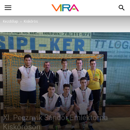
Kezdőlap
Kiskőrös
Kiskőrös
Sport
XI. Pecznyik Sándor Emléktorna
Kiskőrösön