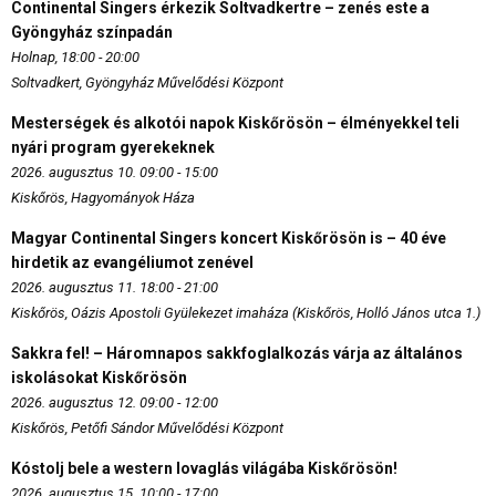
Continental Singers érkezik Soltvadkertre – zenés este a
Gyöngyház színpadán
Holnap, 18:00 - 20:00
Soltvadkert, Gyöngyház Művelődési Központ
Mesterségek és alkotói napok Kiskőrösön – élményekkel teli
nyári program gyerekeknek
2026. augusztus 10. 09:00 - 15:00
Kiskőrös, Hagyományok Háza
Magyar Continental Singers koncert Kiskőrösön is – 40 éve
hirdetik az evangéliumot zenével
2026. augusztus 11. 18:00 - 21:00
Kiskőrös, Oázis Apostoli Gyülekezet imaháza (Kiskőrös, Holló János utca 1.)
Sakkra fel! – Háromnapos sakkfoglalkozás várja az általános
iskolásokat Kiskőrösön
2026. augusztus 12. 09:00 - 12:00
Kiskőrös, Petőfi Sándor Művelődési Központ
Kóstolj bele a western lovaglás világába Kiskőrösön!
2026. augusztus 15. 10:00 - 17:00