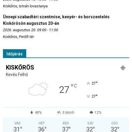
Kiskőrös, István lovastanya
Ünnepi szabadtéri szentmise, kenyér- és borszentelés
Kiskőrösön augusztus 20-án
2026. augusztus 20. 09:00 - 11:00
Kiskőrös, Petőfi tér
Időjárás
KISKŐRÖS
Kevés Felhő
°
27
°
C
27
°
27
48%
3.6kmh
12%
VAS
HÉT
KED
SZE
CSÜ
31
°
36
°
37
°
32
°
32
°