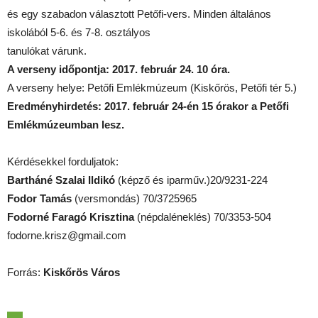
és egy szabadon választott Petőfi-vers. Minden általános
iskolából 5-6. és 7-8. osztályos
tanulókat várunk.
A verseny időpontja: 2017. február 24. 10 óra.
A verseny helye: Petőfi Emlékmúzeum (Kiskőrös, Petőfi tér 5.)
Eredményhirdetés: 2017. február 24-én 15 órakor a Petőfi
Emlékmúzeumban lesz.
Kérdésekkel forduljatok:
Bartháné Szalai Ildikó
(képző és iparműv.)20/9231-224
Fodor Tamás
(versmondás) 70/3725965
Fodorné Faragó Krisztina
(népdaléneklés) 70/3353-504
fodorne.krisz@gmail.com
Forrás:
Kiskőrös Város