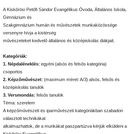
A Kiskőrösi Petőfi Sándor Evangélikus Óvoda, Általános Iskola,
Gimnázium és
Szakgimnázium humán és művészetek munkaközössége
versenyre hívja a kistérség
művészeteket kedvelő általános és középiskolás diákjait.
Kategóriák:
1. Népdaléneklés:
egyéni (alsós és felsős kategória)
csoportos
2. Képzőművészet:
(maximum méret: A/3) alsós, felsős és
középiskolás tanulók
3. Versmondás:
felsős tanulók
Téma: szerelem
A képzőművészeti és iparművészeti kategóriákban szabadon
választott technikákat
alkalmazhattok, de a munkákat paszpartúzva kérjük elküldeni a
Kiskőrösi Evangélikus