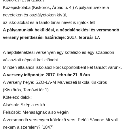
Középiskolába (Kiskőrös, Árpád u. 4.) A pályaművekre a
neveteken és osztályotokon kívül,
az iskolátokat és a tanító tanár nevét is írjátok fel!
A pályamunkák beküldési, a népdaléneklési és versmondó
verseny jelentkezési határideje:
2017. február 17.
A népdaléneklési versenyen egy kötelező és egy szabadon
választott népdalt kell előadni.
Minden általános iskolából korcsoportonként két tanulót várunk.
A verseny időpontja: 2017. február 21. 9 óra.
A verseny helye: SZÓ-LA-M Művészeti Iskola Kiskőrös
(Kiskőrös, Tarnówi tér 1)
Kötelező dalok:
Alsósok: Szép a csikó
Felsősök: Menaságnak alsó végén
A versmondó versenyen kötelező vers: Petőfi Sándor: Mi volt
nekem a szerelem? (1847)