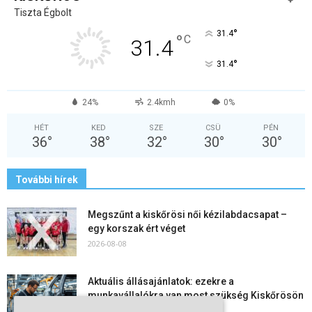
Tiszta Égbolt
°
31.4
°
C
31.4
°
31.4
24%
2.4kmh
0%
HÉT
KED
SZE
CSÜ
PÉN
36
°
38
°
32
°
30
°
30
°
További hírek
Megszűnt a kiskőrösi női kézilabdacsapat –
egy korszak ért véget
2026-08-08
Aktuális állásajánlatok: ezekre a
munkavállalókra van most szükség Kiskőrösön
és a...