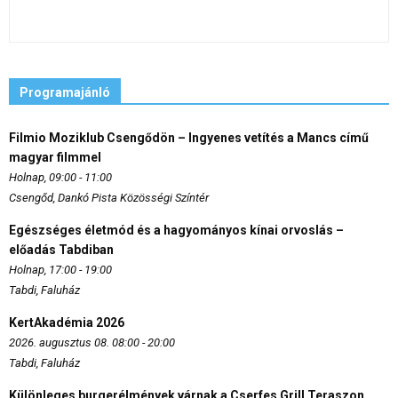
Programajánló
Filmio Moziklub Csengődön – Ingyenes vetítés a Mancs című
magyar filmmel
Holnap, 09:00 - 11:00
Csengőd, Dankó Pista Közösségi Színtér
Egészséges életmód és a hagyományos kínai orvoslás –
előadás Tabdiban
Holnap, 17:00 - 19:00
Tabdi, Faluház
KertAkadémia 2026
2026. augusztus 08. 08:00 - 20:00
Tabdi, Faluház
Különleges burgerélmények várnak a Cserfes Grill Teraszon