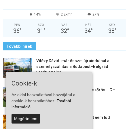
14%
2.2kmh
27%
PÉN
SZO
VAS
HÉT
KED
36
°
31
°
32
°
34
°
38
°
További hírek
Vitézy Dávid: már ősszel újraindulhat a
személyszállítás a Budapest–Belgrád
vasútvonalon
2026-08-06
Cookie-k
Megkezdte a felkészülést a Kiskőrösi LC –
Az oldal használatával hozzájárul a
együtt maradt a keret,...
cookie-k használatához.
További
2026-08-06
információ
Mi történik Európa felett? Ezért nem tud
Megértettem
szabadulni a kontinens a...