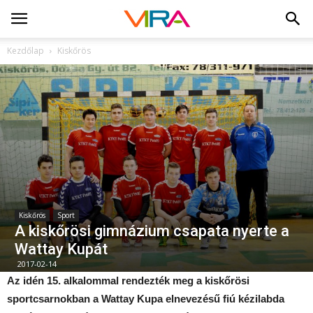
Kezdőlap
Kiskőrös
Kiskőrös
Sport
A kiskőrösi gimnázium csapata nyerte a
Wattay Kupát
2017-02-14
Az idén 15. alkalommal rendezték meg a kiskőrösi
sportcsarnokban a Wattay Kupa elnevezésű fiú kézilabda