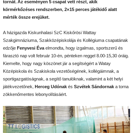
tornát. Az eseményen 5 csapat vett részt, akik
körmérkőzéses rendszerben, 2×15 perces játékidő alatt
mérték össze erejüket.
A házigazda Kiskunhalasi SzC Kiskőrösi Wattay
Szakgimnáziuma, Szakközépiskolája és Kollégiuma csapatának
edzője
Fenyvesi Éva
elmondta, hogy
izgalmas, sportszerű és
fárasztó nap volt február 10-én, pénteken reggel 8.00-15,30 óráig.
Kiemelte, hogy nagy köszönet jár a segítségért a Watay
Középiskola és Szakiskola vezetőségének, kollégáimnak, a
sportigazgatóságnak, a segítő tanulóknak, valamint a két helyi
játékvezetőnek,
Herceg Udónak
és
Szvétek Sándornak
a torna
zökkenőmentes lebonyolításáért.