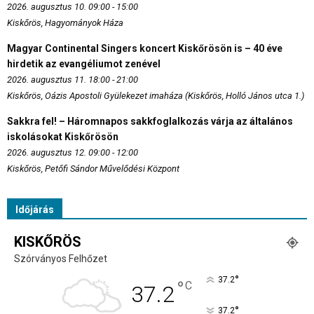
2026. augusztus 10. 09:00 - 15:00
Kiskőrös, Hagyományok Háza
Magyar Continental Singers koncert Kiskőrösön is – 40 éve
hirdetik az evangéliumot zenével
2026. augusztus 11. 18:00 - 21:00
Kiskőrös, Oázis Apostoli Gyülekezet imaháza (Kiskőrös, Holló János utca 1.)
Sakkra fel! – Háromnapos sakkfoglalkozás várja az általános
iskolásokat Kiskőrösön
2026. augusztus 12. 09:00 - 12:00
Kiskőrös, Petőfi Sándor Művelődési Központ
Időjárás
KISKŐRÖS
Szórványos Felhőzet
°
37.2
°
C
37.2
°
37.2