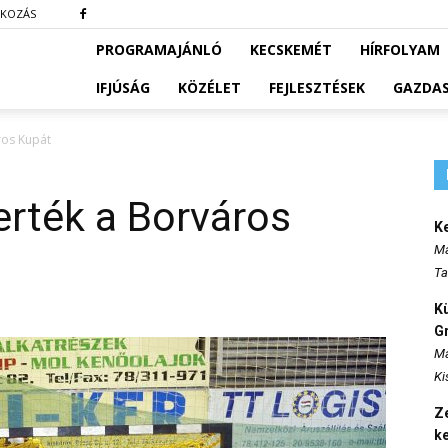
TKOZÁS
PROGRAMAJÁNLÓ
KECSKEMÉT
HÍRFOLYAM
IFJÚSÁG
KÖZÉLET
FEJLESZTÉSEK
GAZDA
ros Kupát
erték a Borváros
K
Ma
Ta
K
Gr
Ma
Ki
Ze
k