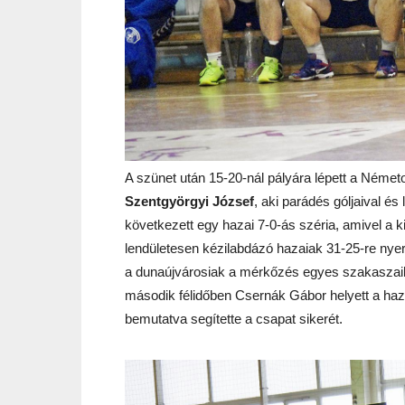
A szünet után 15-20-nál pályára lépett a Német
Szentgyörgyi József
, aki parádés góljaival és
következett egy hazai 7-0-ás széria, amivel a k
lendületesen kézilabdázó hazaiak 31-25-re nye
a dunaújvárosiak a mérkőzés egyes szakaszaiba
második félidőben Csernák Gábor helyett a ha
bemutatva segítette a csapat sikerét.