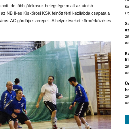
pott, de több játékosuk betegsége miatt az utolsó
Ki
az NB II-es Kiskőrösi KSK felnőtt férfi kézilabda csapata a
Ho
jvárosi AC gárdája szerepelt. A helyezéseket körmérkőzéses
S
az
20
Ki
Kó
K
20
Ki
Ün
b
20
Ki