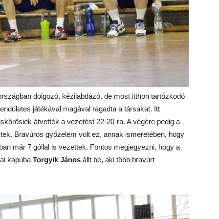
országban dolgozó, kézilabdázó, de most itthon tartózkodó
 lendületes játékával magával ragadta a társakat. Itt
iskőrösiek átvették a vezetést 22-20-ra. A végére pedig a
rtek. Bravúros győzelem volt ez, annak ismeretében, hogy
n már 7 góllal is vezettek. Fontos megjegyezni, hogy a
zai kapuba
Torgyik János
állt be, aki
több bravúrt