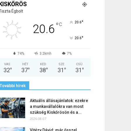
KISKŐRÖS
Tiszta Égbolt
°
20.6
°
C
20.6
°
20.6
74%
3.2kmh
7%
VAS
HÉT
KED
SZE
CSÜ
32
°
37
°
38
°
31
°
31
°
További hírek
Aktuális állásajánlatok: ezekre
a munkavállalókra van most
szükség Kiskőrösön és a...
2026-08-07
Vitézy Dávid: már ősszel