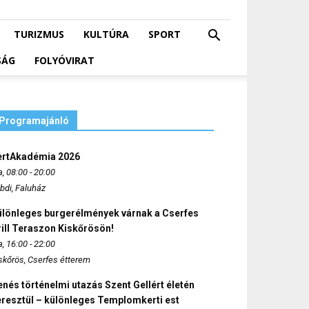
TURIZMUS
KULTÚRA
SPORT
SÁG
FOLYÓVIRAT
Programajánló
ertAkadémia 2026
, 08:00 - 20:00
bdi, Faluház
ülönleges burgerélmények várnak a Cserfes
ill Teraszon Kiskőrösön!
, 16:00 - 22:00
skőrös, Cserfes étterem
nés történelmi utazás Szent Gellért életén
eresztül – különleges Templomkerti est