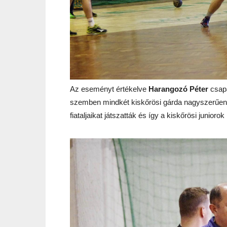
Az eseményt értékelve
Harangozó Péter
csapa
szemben mindkét kiskőrösi gárda nagyszerűen he
fiataljaikat játszatták és így a kiskőrösi junioro