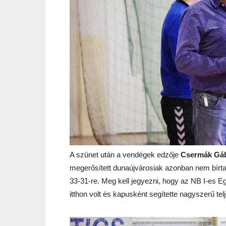
A szünet után a vendégek edzője
Csermák Gá
megerősített dunaújvárosiak azonban nem bírtak
33-31-re. Meg kell jegyezni, hogy az NB I-es Eg
itthon volt és kapusként segítette nagyszerű tel