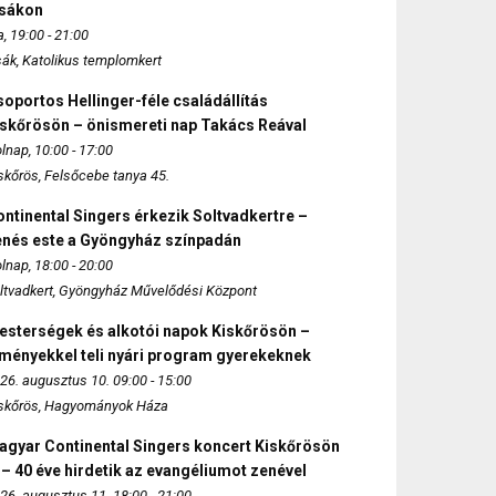
zsákon
, 19:00 - 21:00
sák, Katolikus templomkert
oportos Hellinger-féle családállítás
iskőrösön – önismereti nap Takács Reával
lnap, 10:00 - 17:00
skőrös, Felsőcebe tanya 45.
ntinental Singers érkezik Soltvadkertre –
enés este a Gyöngyház színpadán
lnap, 18:00 - 20:00
ltvadkert, Gyöngyház Művelődési Központ
esterségek és alkotói napok Kiskőrösön –
lményekkel teli nyári program gyerekeknek
26. augusztus 10. 09:00 - 15:00
skőrös, Hagyományok Háza
agyar Continental Singers koncert Kiskőrösön
 – 40 éve hirdetik az evangéliumot zenével
26. augusztus 11. 18:00 - 21:00