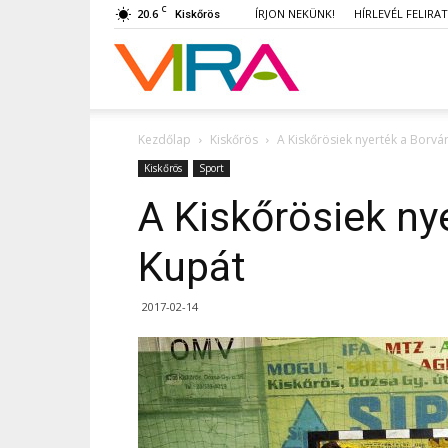
C
20.6
ÍRJON NEKÜNK!
HÍRLEVÉL FELIRA
Kiskőrös
VIRA
Kezdőlap
Kiskőrös
A Kiskőrösiek nyerték a Borvá
Kiskőrös
Sport
A Kiskőrösiek ny
Kupát
2017-02-14