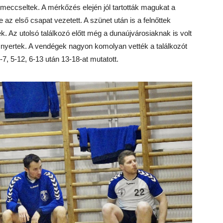
l meccseltek. A mérkőzés elején jól tartották magukat a
re az első csapat vezetett. A szünet után is a felnőttek
ek. Az utolsó találkozó előtt még a dunaújvárosiaknak is volt
 nyertek. A vendégek nagyon komolyan vették a találkozót
7, 5-12, 6-13 után 13-18-at mutatott.