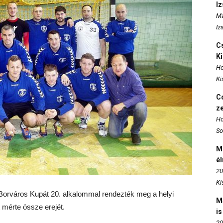
I
Ma
Iz
Cs
K
Ho
Ki
Co
z
Ho
So
M
é
20
Ki
orváros Kupát 20. alkalommal rendezték meg a helyi
M
mérte össze erejét.
is
20