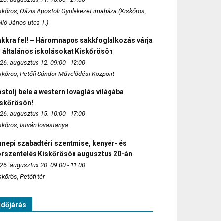
skőrös, Oázis Apostoli Gyülekezet imaháza (Kiskőrös,
lló János utca 1.)
akkra fel! – Háromnapos sakkfoglalkozás várja
 általános iskolásokat Kiskőrösön
26. augusztus 12. 09:00 - 12:00
skőrös, Petőfi Sándor Művelődési Központ
stolj bele a western lovaglás világába
iskőrösön!
26. augusztus 15. 10:00 - 17:00
skőrös, István lovastanya
nepi szabadtéri szentmise, kenyér- és
orszentelés Kiskőrösön augusztus 20-án
26. augusztus 20. 09:00 - 11:00
skőrös, Petőfi tér
Időjárás