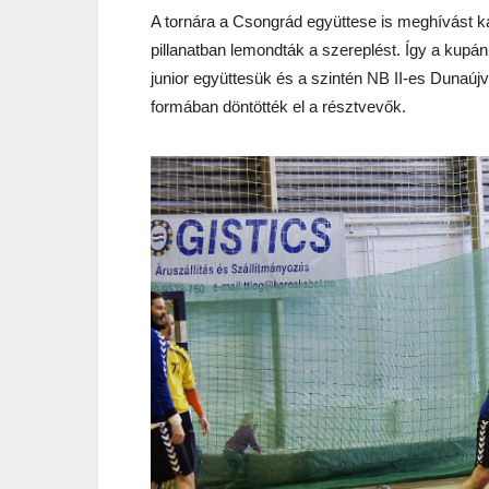
A tornára a Csongrád együttese is meghívást ka
pillanatban lemondták a szereplést. Így a kupán 
junior együttesük és a szintén NB II-es Dunaú
formában döntötték el a résztvevők.