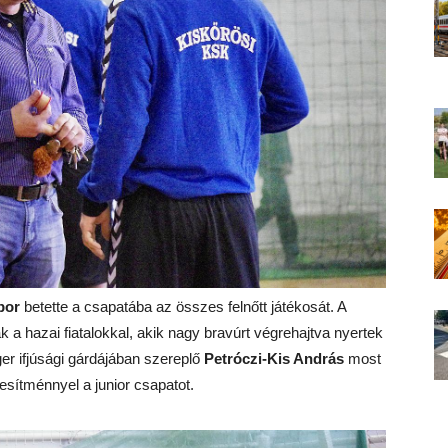
bor
betette a csapatába az összes felnőtt játékosát. A
 a hazai fiatalokkal, akik nagy bravúrt végrehajtva nyertek
er ifjúsági gárdájában szereplő
Petróczi-Kis András
most
jesítménnyel a junior csapatot.