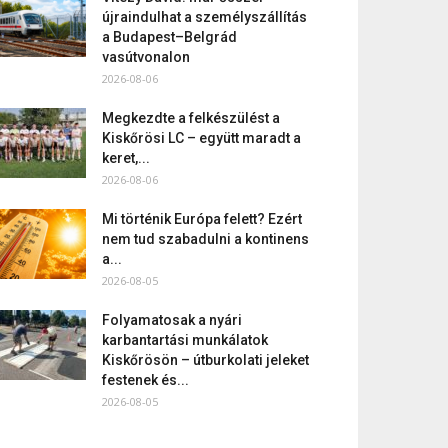
újraindulhat a személyszállítás
a Budapest–Belgrád
vasútvonalon
2026-08-06
Megkezdte a felkészülést a
Kiskőrösi LC – együtt maradt a
keret,...
2026-08-06
Mi történik Európa felett? Ezért
nem tud szabadulni a kontinens
a...
2026-08-05
Folyamatosak a nyári
karbantartási munkálatok
Kiskőrösön – útburkolati jeleket
festenek és...
2026-08-05