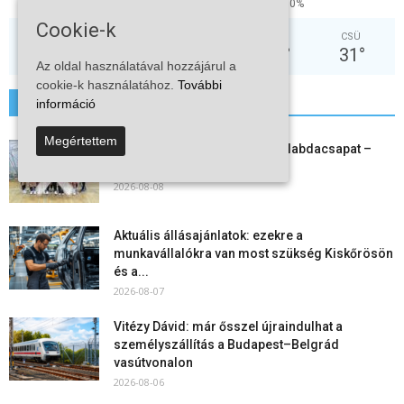
37%
3.5kmh
0%
Cookie-k
VAS
HÉT
KED
SZE
CSÜ
32
°
37
°
38
°
30
°
31
°
Az oldal használatával hozzájárul a
cookie-k használatához.
További
információ
További hírek
Megértettem
Megszűnt a kiskőrösi női kézilabdacsapat –
egy korszak ért véget
2026-08-08
Aktuális állásajánlatok: ezekre a
munkavállalókra van most szükség Kiskőrösön
és a...
2026-08-07
Vitézy Dávid: már ősszel újraindulhat a
személyszállítás a Budapest–Belgrád
vasútvonalon
2026-08-06