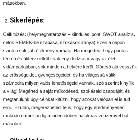
másokban.
Sikerlépés:
Célkitűzés: (helymeghatározás – kiindulási pont, SWOT analízis,
célok REMEK-be szabása, szokások iránya) Ezen a napon
szintén sok „aha” élmény várható. Ha megérted, hogy pontos
térkép és útiterv nélkül csak egy dodzsem vagy az élet
vidámparkjában, sok minden a helyére kerül. Górcső alá vesszük
az erősségeidet, gyengeségeidet, és ha világossá válik
számodra milyen valós lehetőségeid vannak, szó szerint kinyílik
a világ! Megérted a saját működésed, szokásaid csapdáját, és
megtanulunk úgy célokat kitűzni, hogy azokat valóban el is tud
érni. Ezután, megérezheted Te is, hogy egy eredményesen
működő ember pedig minden időben hatalmas vonzerővel hat
másokra!