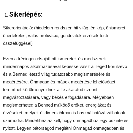
Sikerlépés:
Sikerorientáció: (hiedelem rendszer, hit világ, én kép, önismeret,
önértékelés, valós motiváció, gondolatok érzések testi
összefüggései)
Ezen a tréningen elsajátított ismeretek és módszerek
mindennapos alkalmazásával képessé válsz a Téged körülvevő
és a Benned létező világ tudatosabb megismerésére és
megértésére. Önmagad és mások megértése lehetőséget
teremthet körülményeidnek a Te akaratod szerinti
megváltoztatására, vagy békés elfogadására. Mélyebben
megismerheted a Benned működő erőket, energiákat és
érzéseket, melyek új dimenziókban is használhatóvá válhatnak
számodra. Mindehhez az kell, hogy önmagadhoz légy őszinte és
nyitott. Legyen bátorságod meglátni Önmagad önmagadban és