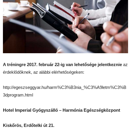
A tréningre 2017. február 22-ig van lehetősége jelentkeznie
az
érdeklődőknek, az alábbi elérhetőségeken:
http://egeszseggyar.hu/harm%C3%B3nia_%C3%A9letm%C3%B
3dprogram.html
Hotel Imperial Gyógyszálló – Harmónia Egészségközpont
Kiskőrös, Erdőtelki út 21.