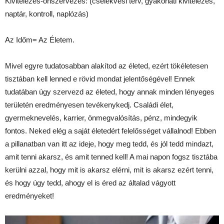
Kivitelezés-önszervezés: (cselekvési terv, gyakorlati kivitelezés,
naptár, kontroll, naplózás)
Az Időm= Az Életem.
Mivel egyre tudatosabban alakítod az életed, ezért tökéletesen
tisztában kell lenned e rövid mondat jelentőségével! Ennek
tudatában úgy szervezd az életed, hogy annak minden lényeges
területén eredményesen tevékenykedj. Családi élet,
gyermeknevelés, karrier, önmegvalósítás, pénz, mindegyik
fontos. Neked elég a saját életedért felelősséget vállalnod! Ebben
a pillanatban van itt az ideje, hogy meg tedd, és jól tedd mindazt,
amit tenni akarsz, és amit tenned kell! A mai napon fogsz tisztába
kerülni azzal, hogy mit is akarsz elérni, mit is akarsz ezért tenni,
és hogy úgy tedd, ahogy el is éred az általad vágyott
eredményeket!