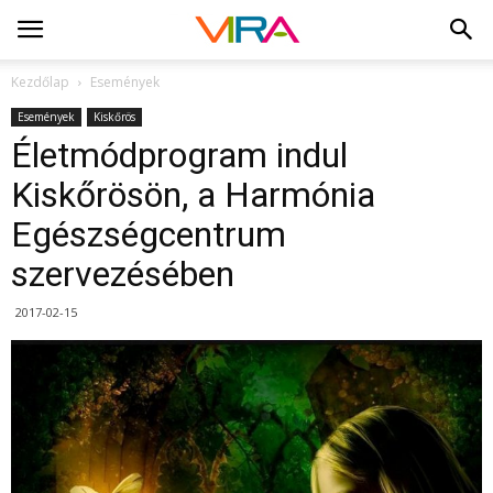
Kezdőlap
Események
Események
Kiskőrös
Életmódprogram indul
Kiskőrösön, a Harmónia
Egészségcentrum
szervezésében
2017-02-15