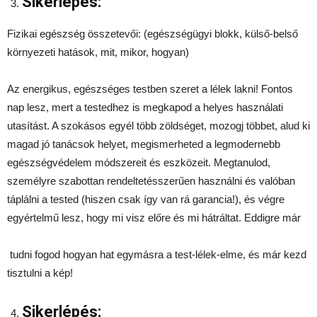
Sikerlépés:
Fizikai egészség összetevői: (egészségügyi blokk, külső-belső
környezeti hatások, mit, mikor, hogyan)
Az energikus, egészséges testben szeret a lélek lakni! Fontos
nap lesz, mert a testedhez is megkapod a helyes használati
utasítást. A szokásos egyél több zöldséget, mozogj többet, alud ki
magad jó tanácsok helyet, megismerheted a legmodernebb
egészségvédelem módszereit és eszközeit. Megtanulod,
személyre szabottan rendeltetésszerűen használni és valóban
táplálni a tested (hiszen csak így van rá garancia!), és végre
egyértelmű lesz, hogy mi visz előre és mi hátráltat. Eddigre már
tudni fogod hogyan hat egymásra a test-lélek-elme, és már kezd
tisztulni a kép!
Sikerlépés: