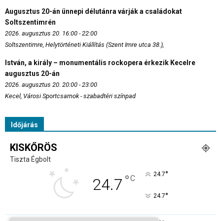
Augusztus 20-án ünnepi délutánra várják a családokat
Soltszentimrén
2026. augusztus 20. 16:00 - 22:00
Soltszentimre, Helytörténeti Kiállítás (Szent Imre utca 38.),
István, a király – monumentális rockopera érkezik Kecelre
augusztus 20-án
2026. augusztus 20. 20:00 - 23:00
Kecel, Városi Sportcsarnok - szabadtéri színpad
Időjárás
KISKŐRÖS
Tiszta Égbolt
°
24.7
°
C
24.7
°
24.7