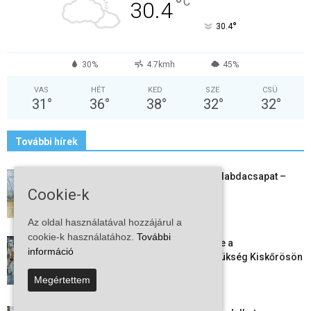
°
C
30.4
°
30.4
30%
4.7kmh
45%
VAS
HÉT
KED
SZE
CSÜ
31
°
36
°
38
°
32
°
32
°
További hírek
Megszűnt a kiskőrösi női kézilabdacsapat –
egy korszak ért véget
Cookie-k
2026-08-08
Az oldal használatával hozzájárul a
cookie-k használatához.
További
Aktuális állásajánlatok: ezekre a
információ
munkavállalókra van most szükség Kiskőrösön
és a...
Megértettem
2026-08-07