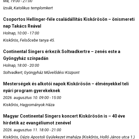
Ma, 19:00 - 21:00
Izsák, Katolikus templomkert
Csoportos Hellinger-féle családállítás Kiskőrösön – önismereti
nap Takács Reával
Holnap, 10:00 - 17:00
Kiskőrös, Felsőcebe tanya 45.
Continental Singers érkezik Soltvadkertre – zenés este a
Gyöngyház színpadán
Holnap, 18:00 - 20:00
Soltvadkert, Gyöngyház Művelődési Központ
Mesterségek és alkotói napok Kiskőrösön – élményekkel teli
nyári program gyerekeknek
2026. augusztus 10. 09:00 - 15:00
Kiskőrös, Hagyományok Háza
Magyar Continental Singers koncert Kiskőrösön is – 40 éve
hirdetik az evangéliumot zenével
2026. augusztus 11. 18:00 - 21:00
Kiskőrös, Oázis Apostoli Gyülekezet imaháza (Kiskőrös, Holló János utca 1.)