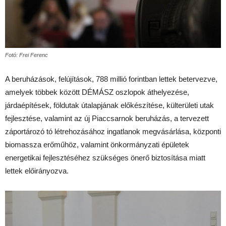
Fotó: Frei Ferenc
A beruházások, felújítások, 788 millió forintban lettek betervezve,
amelyek többek között DÉMÁSZ oszlopok áthelyezése,
járdaépítések, földutak útalapjának előkészítése, külterületi utak
fejlesztése, valamint az új Piaccsarnok beruházás, a tervezett
záportározó tó létrehozásához ingatlanok megvásárlása, központi
biomassza erőműhöz, valamint önkormányzati épületek
energetikai fejlesztéséhez szükséges önerő biztosítása miatt
lettek előirányozva.