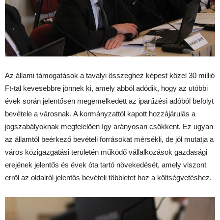
Az állami támogatások
a
tavalyi összeghez képest közel 30 millió
Ft-tal kevesebbre jönnek ki, amely abból adódik, hogy az utóbbi
évek során jelentősen megemelkedett az iparűzési adóból befolyt
bevétele a városnak. A kormányzattól kapott hozzájárulás a
jogszabályoknak megfelelően így arányosan csökkent. Ez ugyan
az államtól beérkező bevételi forrásokat mérsékli, de jól mutatja a
város közigazgatási területén működő vállalkozások gazdasági
erejének jelentős és évek óta tartó növekedését, amely viszont
erről az oldalról jelentős bevételi többletet hoz a költségvetéshez.