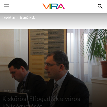
Kezdőlap
Események
Események
Kiskőrös
Kiskőrös: Elfogadták a város
költségvetését