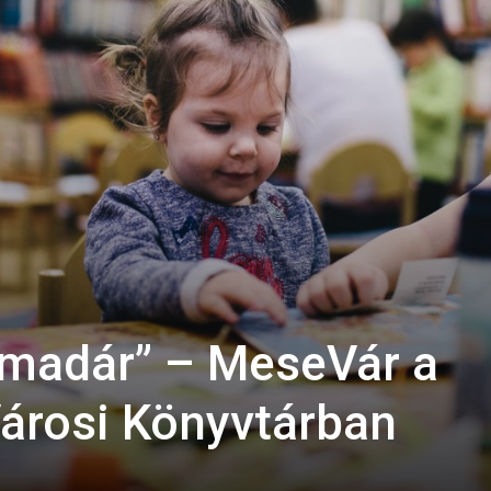
ismadár” – MeseVár a
Városi Könyvtárban