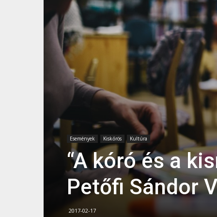
Események
Kiskőrös
Kultúra
“A kóró és a k
Petőfi Sándor 
2017-02-17