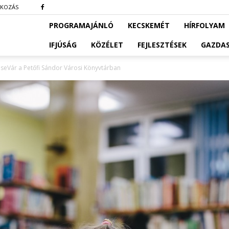
TKOZÁS
PROGRAMAJÁNLÓ
KECSKEMÉT
HÍRFOLYAM
IFJÚSÁG
KÖZÉLET
FEJLESZTÉSEK
GAZDA
eseVár a Petőfi Sándor Városi Könyvtárban