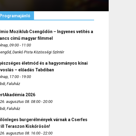
Programajánló
lmio Moziklub Csengődön – Ingyenes vetítés a
ancs című magyar filmmel
lnap, 09:00 - 11:00
engőd, Dankó Pista Közösségi Színtér
gészséges életmód és a hagyományos kínai
rvoslás – előadás Tabdiban
lnap, 17:00 - 19:00
bdi, Faluház
ertAkadémia 2026
26. augusztus 08. 08:00 - 20:00
bdi, Faluház
ülönleges burgerélmények várnak a Cserfes
ill Teraszon Kiskőrösön!
26. augusztus 08. 16:00 - 22:00