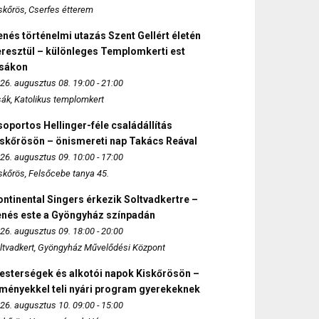
skőrös, Cserfes étterem
nés történelmi utazás Szent Gellért életén
eresztül – különleges Templomkerti est
zsákon
26. augusztus 08. 19:00 - 21:00
sák, Katolikus templomkert
oportos Hellinger-féle családállítás
iskőrösön – önismereti nap Takács Reával
26. augusztus 09. 10:00 - 17:00
skőrös, Felsőcebe tanya 45.
ntinental Singers érkezik Soltvadkertre –
enés este a Gyöngyház színpadán
26. augusztus 09. 18:00 - 20:00
ltvadkert, Gyöngyház Művelődési Központ
esterségek és alkotói napok Kiskőrösön –
lményekkel teli nyári program gyerekeknek
26. augusztus 10. 09:00 - 15:00