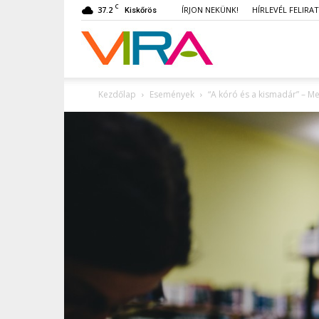
C
37.2
ÍRJON NEKÜNK!
HÍRLEVÉL FELIRA
Kiskőrös
VIRA
Kezdőlap
Események
“A kóró és a kismadár” – M