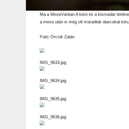
Ma a MeseVárban A kóró és a kismadár történetét
a mese után is még ott maradtak álarcokat kész
Fotó: Orcsik Zalán
IMG_9633.jpg
IMG_9634.jpg
IMG_9635.jpg
IMG_9636.jpg