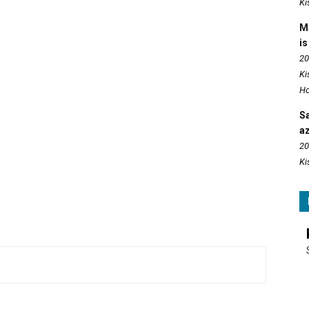
Ki
M
is
20
Ki
Ho
S
az
20
Ki