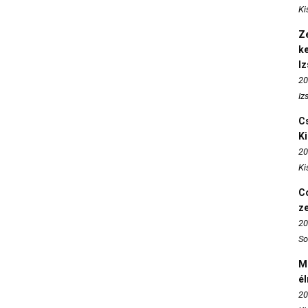
Ki
Ze
k
I
20
Iz
Cs
K
20
Ki
Co
z
20
So
M
é
20