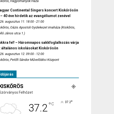
skőrös, Hagyományok Háza
agyar Continental Singers koncert Kiskőrösön
 – 40 éve hirdetik az evangéliumot zenével
26. augusztus 11. 18:00 - 21:00
skőrös, Oázis Apostoli Gyülekezet imaháza (Kiskőrös,
lló János utca 1.)
akkra fel! – Háromnapos sakkfoglalkozás várja
 általános iskolásokat Kiskőrösön
26. augusztus 12. 09:00 - 12:00
skőrös, Petőfi Sándor Művelődési Központ
Időjárás
KISKŐRÖS
Szórványos Felhőzet
°
37.2
°
C
37.2