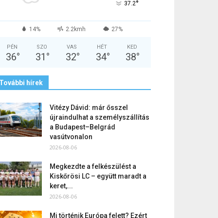
°
37.2
14%
2.2kmh
27%
PÉN
SZO
VAS
HÉT
KED
36
°
31
°
32
°
34
°
38
°
További hírek
Vitézy Dávid: már ősszel
újraindulhat a személyszállítás
a Budapest–Belgrád
vasútvonalon
2026-08-06
Megkezdte a felkészülést a
Kiskőrösi LC – együtt maradt a
keret,...
2026-08-06
Mi történik Európa felett? Ezért