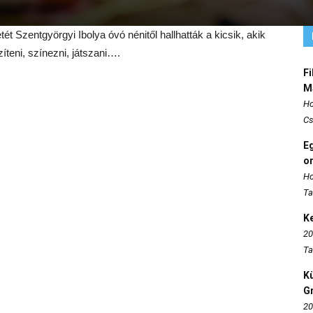
 Szentgyörgyi Ibolya óvó nénitől hallhatták a kicsik, akik
íteni, színezni, játszani….
Fi
M
Ho
Cs
E
o
Ho
Ta
K
20
Ta
K
Gr
20