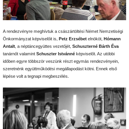
A rendezvényre meghívtuk a császártöltési Német Nemzetiségi
Önkormányzat képviselőit is,
Petz Erzsébet
elnököt,
Hómann
Antalt
, a néptáncegyüttes vezetőjét,
Schuszterné Bárth Éva
tanárnőt valamint
Schuszter Istvánné
képviselőt. Az utóbbi
időben egyre többször veszünk részt egymás rendezvényein,
szeretnénk együttműködési megállapodást kötni. Ennek első
lépése volt a tegnapi megbeszélés.