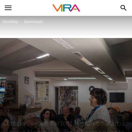
Kezdőlap
Események
Események
Kiskőrös
Összejövetelt tartott Kiskőrös Város