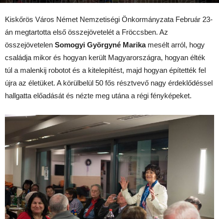
Német Nemzetiségi Önkormányzata
2017-02-24
Kiskőrös Város Német Nemzetiségi Önkormányzata Február 23-
án megtartotta első összejövetelét a Fröccsben. Az
összejövetelen
Somogyi Györgyné Marika
mesélt arról, hogy
családja mikor és hogyan került Magyarországra, hogyan élték
túl a malenkij robotot és a kitelepítést, majd hogyan építették fel
újra az életüket. A körülbelül 50 fős résztvevő nagy érdeklődéssel
hallgatta előadását és nézte meg utána a régi fényképeket.