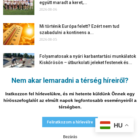
együtt maradt a keret,...
2026-08-06
Mi történik Európa felett? Ezért nem tud
szabadulni a kontinens a...
2026-08-05
Folyamatosak a nyári karbantartási munkálatok
Kiskőrösön – útburkolati jeleket festenek és...
2026-08-05
Nem akar lemaradni a térség híreiről?
Több száz gyorshajtót és ittas sofőrt szűrtek ki
Bács-Kiskun útjain –...
Iratkozzon fel hírlevelükre, és mi hetente küldünk Önnek egy
2026-08-04
hírösszefoglalót az elmúlt napok legfontosabb eseményeiről a
térségben.
Adatvédelmi nyilatkozat
Médiaajánlat
Impresszum
Feliratkozom a hírlevélre
HU
© Vira Média Kft.
Bezárás