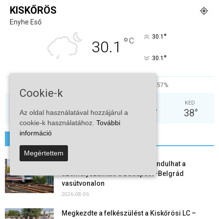
KISKŐRÖS
Enyhe Eső
°
30.1
°
C
30.1
°
30.1
24%
1.5kmh
57%
Cookie-k
PÉN
SZO
VAS
HÉT
KED
34
°
29
°
32
°
35
°
38
°
Az oldal használatával hozzájárul a
cookie-k használatához.
További
információ
További hírek
Megértettem
Vitézy Dávid: már ősszel újraindulhat a
személyszállítás a Budapest–Belgrád
vasútvonalon
2026-08-06
Megkezdte a felkészülést a Kiskőrösi LC –