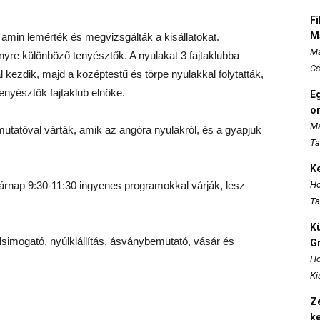
Fi
M
, amin lemérték és megvizsgálták a kisállatokat.
Ma
re különböző tenyésztők. A nyulakat 3 fajtaklubba
Cs
al kezdik, majd a középtestű és törpe nyulakkal folytatták,
enyésztők fajtaklub elnöke.
E
o
Ma
mutatóval várták, amik az angóra nyulakról, és a gyapjuk
Ta
K
rnap 9:30-11:30 ingyenes programokkal várják, lesz
Ho
Ta
K
simogató, nyúlkiállítás, ásványbemutató, vásár és
Gr
Ho
Ki
Ze
k