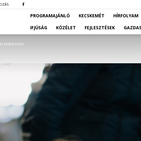
KOZÁS
PROGRAMAJÁNLÓ
KECSKEMÉT
HÍRFOLYAM
IFJÚSÁG
KÖZÉLET
FEJLESZTÉSEK
GAZDA
tás Kiskőrösön