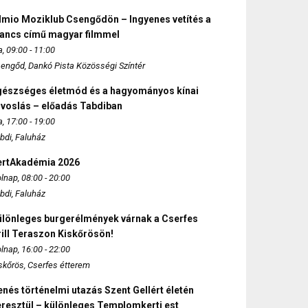
lmio Moziklub Csengődön – Ingyenes vetítés a
ancs című magyar filmmel
, 09:00 - 11:00
engőd, Dankó Pista Közösségi Színtér
gészséges életmód és a hagyományos kínai
rvoslás – előadás Tabdiban
, 17:00 - 19:00
bdi, Faluház
ertAkadémia 2026
lnap, 08:00 - 20:00
bdi, Faluház
ülönleges burgerélmények várnak a Cserfes
ill Teraszon Kiskőrösön!
lnap, 16:00 - 22:00
skőrös, Cserfes étterem
nés történelmi utazás Szent Gellért életén
eresztül – különleges Templomkerti est