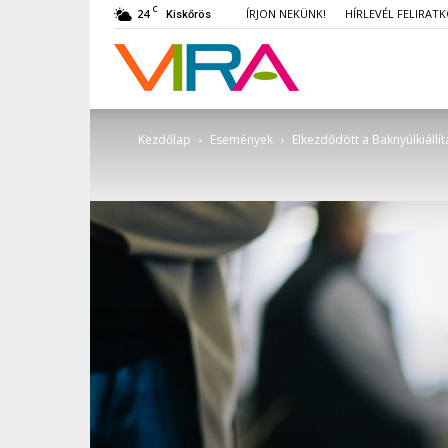
C
24
ÍRJON NEKÜNK!
HÍRLEVÉL FELIRAT
Kiskőrös
VIRA
Kezdőlap
Események
Elkezdődött a Baknyúlkiállí