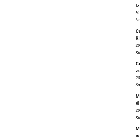
I
Ho
Iz
Cs
K
20
Ki
Co
z
20
So
M
é
20
Ki
M
is