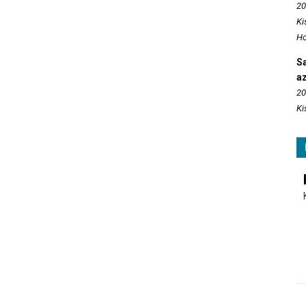
20
Ki
Ho
S
az
20
Ki