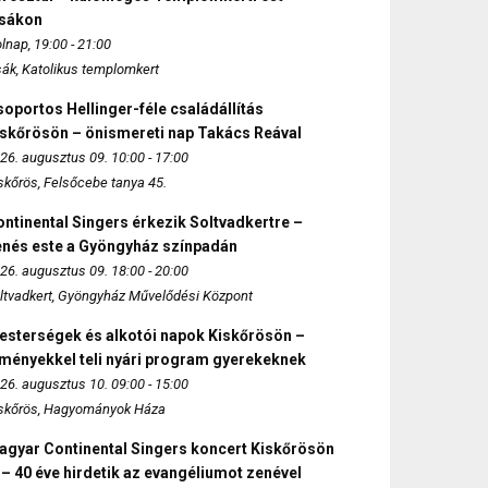
zsákon
lnap, 19:00 - 21:00
sák, Katolikus templomkert
oportos Hellinger-féle családállítás
iskőrösön – önismereti nap Takács Reával
26. augusztus 09. 10:00 - 17:00
skőrös, Felsőcebe tanya 45.
ntinental Singers érkezik Soltvadkertre –
enés este a Gyöngyház színpadán
26. augusztus 09. 18:00 - 20:00
ltvadkert, Gyöngyház Művelődési Központ
esterségek és alkotói napok Kiskőrösön –
lményekkel teli nyári program gyerekeknek
26. augusztus 10. 09:00 - 15:00
skőrös, Hagyományok Háza
agyar Continental Singers koncert Kiskőrösön
 – 40 éve hirdetik az evangéliumot zenével