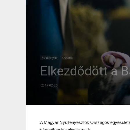
Események
Kiskőrös
Elkezdődött a B
2017-02-25
A Magyar Nyúltenyésztők Országos egyesülete e
városában jelenleg is zajlik.