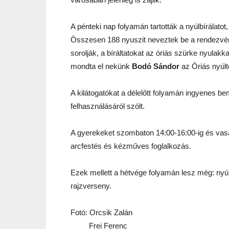
A pénteki nap folyamán tartották a nyúlbírálatot
Összesen 188 nyuszit neveztek be a rendezvény
sorolják, a bíráltatokat az óriás szürke nyulakk
mondta el nekünk
Bodó Sándor
az Óriás nyúlt
A kilátogatókat a délelőtt folyamán ingyenes be
felhasználásáról szólt.
A gyerekeket szombaton 14:00-16:00-ig és vasá
arcfestés és kézműves foglalkozás.
Ezek mellett a hétvége folyamán lesz még: nyúl
rajzverseny.
Fotó: Orcsik Zalán
Frei Ferenc