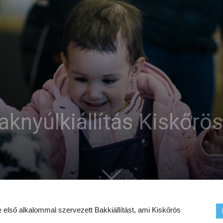
aknyúlkiállítás Kiskőrö
lső alkalommal szervezett Bakkiállítást, ami Kiskőrös