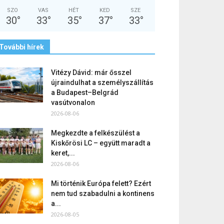
SZO
VAS
HÉT
KED
SZE
30
°
33
°
35
°
37
°
33
°
További hírek
Vitézy Dávid: már ősszel
újraindulhat a személyszállítás
a Budapest–Belgrád
vasútvonalon
2026-08-06
Megkezdte a felkészülést a
Kiskőrösi LC – együtt maradt a
keret,...
2026-08-06
Mi történik Európa felett? Ezért
nem tud szabadulni a kontinens
a...
2026-08-05