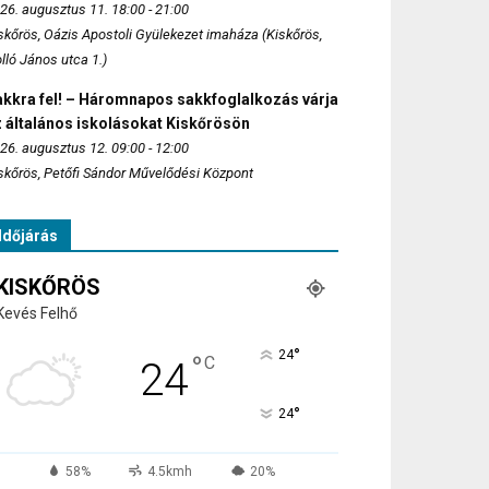
26. augusztus 11. 18:00 - 21:00
skőrös, Oázis Apostoli Gyülekezet imaháza (Kiskőrös,
lló János utca 1.)
akkra fel! – Háromnapos sakkfoglalkozás várja
 általános iskolásokat Kiskőrösön
26. augusztus 12. 09:00 - 12:00
skőrös, Petőfi Sándor Művelődési Központ
Időjárás
KISKŐRÖS
Kevés Felhő
°
24
°
C
24
°
24
58%
4.5kmh
20%