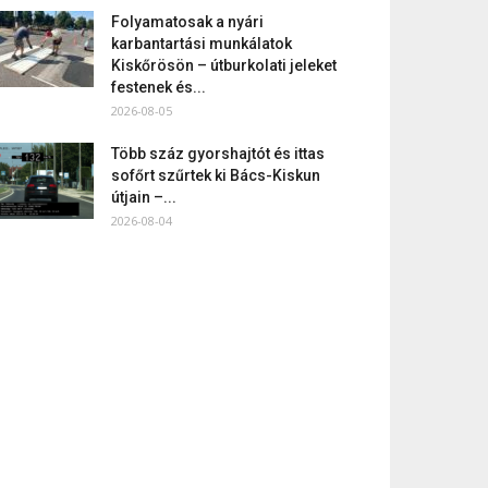
Folyamatosak a nyári
karbantartási munkálatok
Kiskőrösön – útburkolati jeleket
festenek és...
2026-08-05
Több száz gyorshajtót és ittas
sofőrt szűrtek ki Bács-Kiskun
útjain –...
2026-08-04