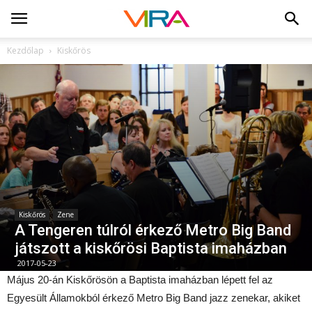
Kezdőlap
Kiskőrös
Kiskőrös
Zene
A Tengeren túlról érkező Metro Big Band
játszott a kiskőrösi Baptista imaházban
2017-05-23
Május 20-án Kiskőrösön a Baptista imaházban lépett fel az
Egyesült Államokból érkező Metro Big Band jazz zenekar, akiket