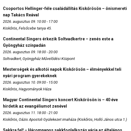
Csoportos Hellinger-féle családállítás Kiskőrösön – önismereti
nap Takács Reával
2026. augusztus 09. 10:00 - 17:00
Kiskőrös, Felsőcebe tanya 45.
Continental Singers érkezik Soltvadkertre – zenés este a
Gyöngyház színpadán
2026. augusztus 09. 18:00 - 20:00
Soltvadkert, Gyöngyház Művelődési Központ
Mesterségek és alkotói napok Kiskőrösön – élményekkel teli
nyári program gyerekeknek
2026. augusztus 10. 09:00 - 15:00
Kiskőrös, Hagyományok Háza
Magyar Continental Singers koncert Kiskőrösön is – 40 éve
hirdetik az evangéliumot zenével
2026. augusztus 11. 18:00 - 21:00
Kiskőrös, Oázis Apostoli Gyülekezet imaháza (Kiskőrös, Holló János utca 1.)
Sakkra fel! – Háromnapos sakkfoglalkozás várja az általános