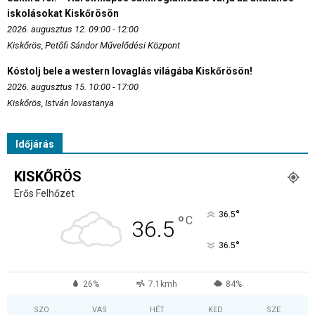
iskolásokat Kiskőrösön
2026. augusztus 12. 09:00 - 12:00
Kiskőrös, Petőfi Sándor Művelődési Központ
Kóstolj bele a western lovaglás világába Kiskőrösön!
2026. augusztus 15. 10:00 - 17:00
Kiskőrös, István lovastanya
Időjárás
KISKŐRÖS
Erős Felhőzet
°
36.5
°
C
36.5
°
36.5
26%
7.1kmh
84%
SZO
VAS
HÉT
KED
SZE