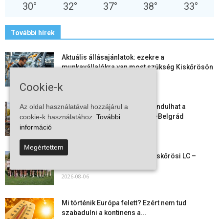
30
°
32
°
37
°
38
°
33
°
További hírek
Aktuális állásajánlatok: ezekre a
munkavállalókra van most szükség Kiskőrösön
és a...
Cookie-k
2026-08-07
Az oldal használatával hozzájárul a
Vitézy Dávid: már ősszel újraindulhat a
személyszállítás a Budapest–Belgrád
cookie-k használatához.
További
vasútvonalon
információ
2026-08-06
Megértettem
Megkezdte a felkészülést a Kiskőrösi LC –
együtt maradt a keret,...
2026-08-06
Mi történik Európa felett? Ezért nem tud
szabadulni a kontinens a...