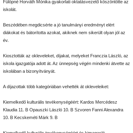
Fülöpné Horváth Mónika gyakorlati oktatásvezető köszöntötte az
iskolát.
Beszédében megdicsérte a jó tanulmányi eredményt elért
diákokat és bátorította azokat, akiknek nem sikerült olyan jól az
év.
Kiosztották az okleveleket, díjakat, melyeket Franczia László, az
iskola igazgatója adott át. Az ünnepség végén mindenki átvette az
iskolában a bizonyítványát.
A díjazottak több kategóriában vehették át okleveleiket:
Kiemelkedő kulturális tevékenységéért: Kardos Mercédesz
Klaudia 11. B Opauszki László 10. B Szvoren Fanni Alexandra
10. B Kecskeméti Márk 9. B
Kiemelkedő kulturális tevékenységéért és kimagasló