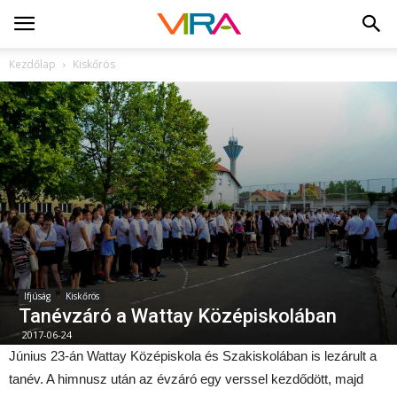
Kezdőlap
Kiskőrös
Ifjúság
Kiskőrös
Tanévzáró a Wattay Középiskolában
2017-06-24
Június 23-án Wattay Középiskola és Szakiskolában is lezárult a
tanév. A himnusz után az évzáró egy verssel kezdődött, majd