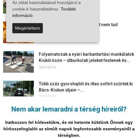
együtt maradt a keret,...
Az oldal használatával hozzájárul a
2026-08-06
cookie-k használatához.
További
információ
Mi történik Európa felett? Ezért nem tud
Megértettem
szabadulni a kontinens a...
2026-08-05
Folyamatosak a nyári karbantartási munkálatok
Kiskőrösön – útburkolati jeleket festenek és...
2026-08-05
Több száz gyorshajtót és ittas sofőrt szűrtek ki
Bács-Kiskun útjain –...
2026-08-04
Nem akar lemaradni a térség híreiről?
Elektronikus nyugtaadat-szolgáltatás: négy
hónapos átállási időszakot biztosít a NAV a
Iratkozzon fel hírlevelükre, és mi hetente küldünk Önnek egy
vállalkozásoknak
hírösszefoglalót az elmúlt napok legfontosabb eseményeiről a
2026-08-04
térségben.