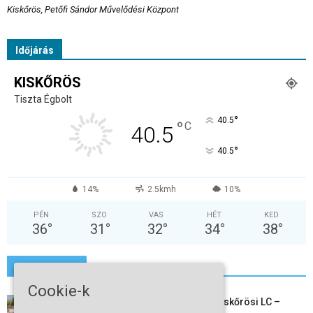
Kiskőrös, Petőfi Sándor Művelődési Központ
Időjárás
KISKŐRÖS
Tiszta Égbolt
°
40.5
°
C
40.5
°
40.5
14%
2.5kmh
10%
PÉN
SZO
VAS
HÉT
KED
36
°
31
°
32
°
34
°
38
°
További hírek
Cookie-k
Megkezdte a felkészülést a Kiskőrösi LC –