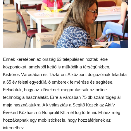
Ennek keretében az ország 63 településén hoztak létre
központokat, amelyből kettő is működik a térségünkben,
Kiskőrös Városában és Tázláron. A központ dolgozóinak feladata
a 65 év feletti egyedülálló emberek felmérése és segítése.
Feladatuk, hogy az időseknek megmutassák az online
technológia használatát. Erre
a városban
75 db számítógép áll
majd használatukra.
A kiválasztás a Segítő Kezek az Aktív
Évekért Közhasznú Nonprofit Kft.-nél fog történni
. Ehhez még
hozzákapnak egy mobilsticket is, hogy hozzáférjenek az
internethez.