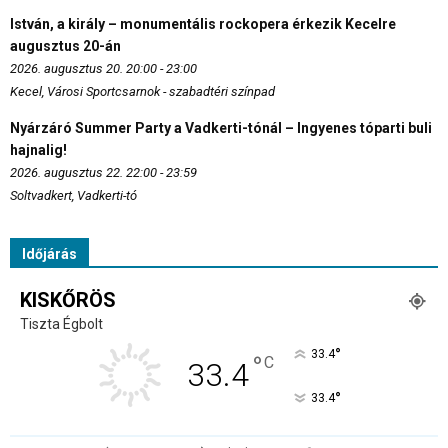
István, a király – monumentális rockopera érkezik Kecelre
augusztus 20-án
2026. augusztus 20. 20:00 - 23:00
Kecel, Városi Sportcsarnok - szabadtéri színpad
Nyárzáró Summer Party a Vadkerti-tónál – Ingyenes tóparti buli
hajnalig!
2026. augusztus 22. 22:00 - 23:59
Soltvadkert, Vadkerti-tó
Időjárás
KISKŐRÖS
Tiszta Égbolt
°
33.4
°
C
33.4
°
33.4