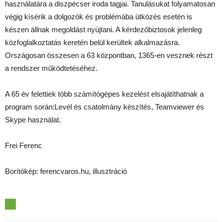
használatára a diszpécser iroda tagjai. Tanulásukat folyamatosan
végig kísérik a dolgozók és problémába ütközés esetén is
készen állnak megoldást nyújtani. A kérdezőbiztosok jelenleg
közfoglalkoztatás keretén belül kerültek alkalmazásra.
Országosan összesen a 63 központban, 1365-en vesznek részt
a rendszer működtetéséhez.
A 65 év felettiek több számítógépes kezelést elsajátíthatnak a
program során:Levél és csatolmány készítés, Teamviewer és
Skype használat.
Frei Ferenc
Borítókép: ferencvaros.hu, illusztráció