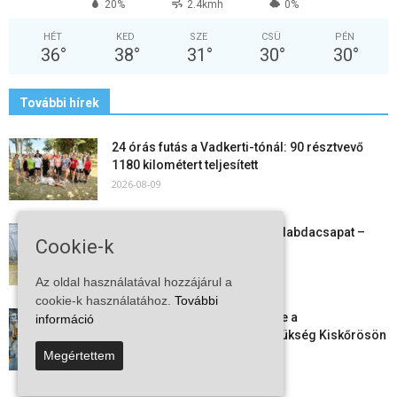
20%
2.4kmh
0%
HÉT
KED
SZE
CSÜ
PÉN
36
°
38
°
31
°
30
°
30
°
További hírek
24 órás futás a Vadkerti-tónál: 90 résztvevő
1180 kilométert teljesített
2026-08-09
Megszűnt a kiskőrösi női kézilabdacsapat –
Cookie-k
egy korszak ért véget
2026-08-08
Az oldal használatával hozzájárul a
cookie-k használatához.
További
Aktuális állásajánlatok: ezekre a
információ
munkavállalókra van most szükség Kiskőrösön
és a...
Megértettem
2026-08-07