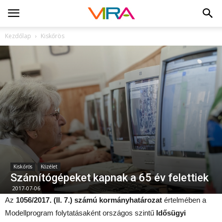
Kezdőlap
Kiskőrös
Kiskőrös
Közélet
Számítógépeket kapnak a 65 év felettiek
2017-07-06
Az
1056/2017. (II. 7.) számú kormányhatározat
értelmében a
Modellprogram folytatásaként országos szintű
Idősügyi