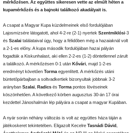
mérkőzésen. Az együttes sikeresen vette az elmúlt héten a
kupamérkőzés és a bajnoki találkozó akadályait is.
A csapat a Magyar Kupa küzdelmeinek első fordulójában
Lajosmizsére látogatott, ahol 4-2-re (2-1) nyertek
Szentmiklósi
-3
és
Szalai
találataival úgy, hogy a félidőben még a hazaiaknál volt
a 2-1-es előny. A kupa második fordulójában hazai pályán
fogadták a Kiskunhalast, aki ellen 2-2-es (1-2) döntetlennel zárult
a találkozó. A mérkőzésen 0-1 után
Kővári
, majd 1-2-es
eredményt követően
Torma
egyenlített. A mérkőzés utáni
büntetőpárbajban a soltvadkertiek bizonyultak jobbnak 3-2
arányban
Szalai
,
Radics
és
Torma
pontos lövéseinek
köszönhetően. A következő körben augusztus 30-án 17 órai
kezdettel Jánoshalmán lép pályára a csapat a magyar Kupában.
A nyár során néhány változás is volt az együttes háza táján a
játékoskeret tekintetében. Eligazolt Kecelre
Tasnádi Dávid
,