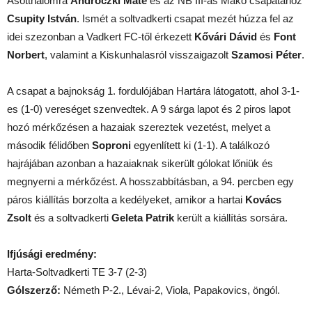
Ásotthalomra
Andróczki Máté
és az NB III-as Makó csapatához
Csupity István
. Ismét a soltvadkerti csapat mezét húzza fel az
idei szezonban a Vadkert FC-től érkezett
Kővári Dávid
és
Font
Norbert
, valamint a Kiskunhalasról visszaigazolt
Szamosi Péter
.
A csapat a bajnokság 1. fordulójában Hartára látogatott, ahol 3-1-
es (1-0) vereséget szenvedtek. A 9 sárga lapot és 2 piros lapot
hozó mérkőzésen a hazaiak szereztek vezetést, melyet a
második félidőben
Soproni
egyenlített ki (1-1). A találkozó
hajrájában azonban a hazaiaknak sikerült gólokat lőniük és
megnyerni a mérkőzést. A hosszabbításban, a 94. percben egy
páros kiállítás borzolta a kedélyeket, amikor a hartai
Kovács
Zsolt
és a soltvadkerti
Geleta Patrik
került a kiállítás sorsára.
Ifjúsági eredmény:
Harta-Soltvadkerti TE 3-7 (2-3)
Gólszerző:
Németh P-2., Lévai-2, Viola, Papakovics, öngól.