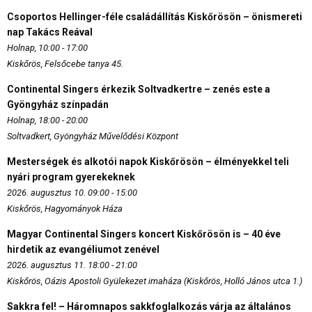
Csoportos Hellinger-féle családállítás Kiskőrösön – önismereti
nap Takács Reával
Holnap, 10:00 - 17:00
Kiskőrös, Felsőcebe tanya 45.
Continental Singers érkezik Soltvadkertre – zenés este a
Gyöngyház színpadán
Holnap, 18:00 - 20:00
Soltvadkert, Gyöngyház Művelődési Központ
Mesterségek és alkotói napok Kiskőrösön – élményekkel teli
nyári program gyerekeknek
2026. augusztus 10. 09:00 - 15:00
Kiskőrös, Hagyományok Háza
Magyar Continental Singers koncert Kiskőrösön is – 40 éve
hirdetik az evangéliumot zenével
2026. augusztus 11. 18:00 - 21:00
Kiskőrös, Oázis Apostoli Gyülekezet imaháza (Kiskőrös, Holló János utca 1.)
Sakkra fel! – Háromnapos sakkfoglalkozás várja az általános