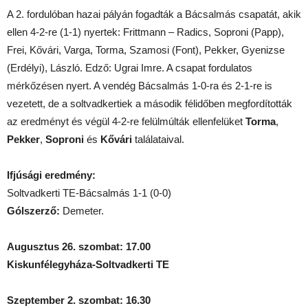
A 2. fordulóban hazai pályán fogadták a Bácsalmás csapatát, akik
ellen 4-2-re (1-1) nyertek: Frittmann – Radics, Soproni (Papp),
Frei, Kővári, Varga, Torma, Szamosi (Font), Pekker, Gyenizse
(Erdélyi), László. Edző: Ugrai Imre. A csapat fordulatos
mérkőzésen nyert. A vendég Bácsalmás 1-0-ra és 2-1-re is
vezetett, de a soltvadkertiek a második félidőben megfordították
az eredményt és végül 4-2-re felülmúlták ellenfelüket
Torma
,
Pekker
,
Soproni
és
Kővári
találataival.
Ifjúsági eredmény:
Soltvadkerti TE-Bácsalmás 1-1 (0-0)
Gólszerző:
Demeter.
Augusztus 26. szombat: 17.00
Kiskunfélegyháza-Soltvadkerti TE
Szeptember 2. szombat: 16.30