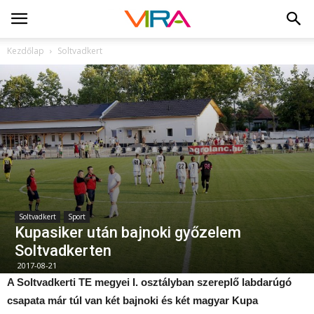
Kezdőlap
Soltvadkert
Soltvadkert
Sport
Kupasiker után bajnoki győzelem
Soltvadkerten
2017-08-21
A Soltvadkerti TE megyei I. osztályban szereplő labdarúgó
csapata már túl van két bajnoki és két magyar Kupa