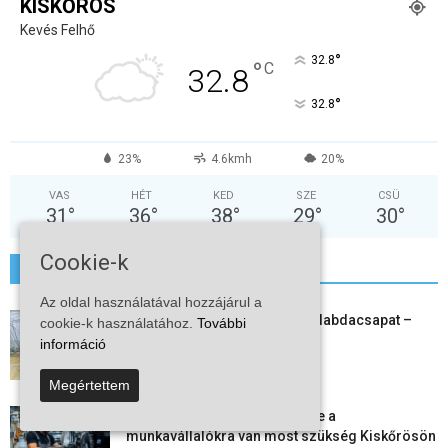
KISKŐRÖS
Kevés Felhő
°
32.8
°
C
32.8
°
32.8
23%
4.6kmh
20%
VAS
HÉT
KED
SZE
CSÜ
31
°
36
°
38
°
29
°
30
°
Cookie-k
További hírek
Az oldal használatával hozzájárul a
Megszűnt a kiskőrösi női kézilabdacsapat –
cookie-k használatához.
További
egy korszak ért véget
információ
2026-08-08
Megértettem
Aktuális állásajánlatok: ezekre a
munkavállalókra van most szükség Kiskőrösön