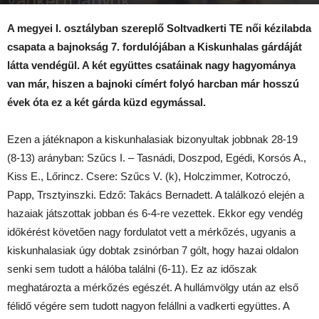
vadkerti lányok
2017-11-07
A megyei I. osztályban szereplő Soltvadkerti TE női kézilabda
csapata a bajnokság 7. fordulójában a Kiskunhalas gárdáját
látta vendégül. A két együttes csatáinak nagy hagyománya
van már, hiszen a bajnoki címért folyó harcban már hosszú
évek óta ez a két gárda küzd egymással.
Ezen a játéknapon a kiskunhalasiak bizonyultak jobbnak 28-19
(8-13) arányban: Szűcs I. – Tasnádi, Doszpod, Egédi, Korsós A.,
Kiss E., Lőrincz. Csere: Szűcs V. (k), Holczimmer, Kotroczó,
Papp, Trsztyinszki. Edző: Takács Bernadett. A találkozó elején a
hazaiak játszottak jobban és 6-4-re vezettek. Ekkor egy vendég
időkérést követően nagy fordulatot vett a mérkőzés, ugyanis a
kiskunhalasiak úgy dobtak zsinórban 7 gólt, hogy hazai oldalon
senki sem tudott a hálóba találni (6-11). Ez az időszak
meghatározta a mérkőzés egészét. A hullámvölgy után az első
félidő végére sem tudott nagyon felállni a vadkerti együttes. A