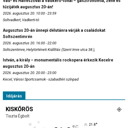
Vad- és Halfesztivál a Vadkerti-tónál – gasztronómia, zene és
tűzijáték augusztus 20-án!
2026. augusztus 20. 10:00 - 23:59
Soltvadkert, Vadkerti-tó
Augusztus 20-án ünnepi délutánra várják a családokat
Soltszentimrén
2026. augusztus 20. 16:00 - 22:00
Soltszentimre, Helytörténeti Kiállítás (Szent Imre utca 38.),
István, a király – monumentális rockopera érkezik Kecelre
augusztus 20-án
2026. augusztus 20. 20:00 - 23:00
Kecel, Városi Sportcsarnok - szabadtéri színpad
Időjárás
KISKŐRÖS
Tiszta Égbolt
°
21.8
C