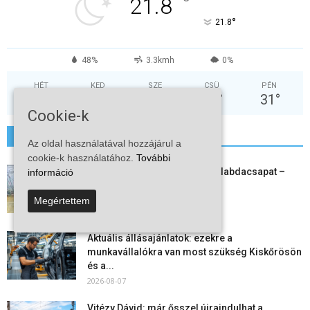
°
21.8
°
21.8
48%
3.3kmh
0%
HÉT
KED
SZE
CSÜ
PÉN
37
°
38
°
30
°
31
°
31
°
Cookie-k
További hírek
Az oldal használatával hozzájárul a
cookie-k használatához.
További
Megszűnt a kiskőrösi női kézilabdacsapat –
információ
egy korszak ért véget
2026-08-08
Megértettem
Aktuális állásajánlatok: ezekre a
munkavállalókra van most szükség Kiskőrösön
és a...
2026-08-07
Vitézy Dávid: már ősszel újraindulhat a