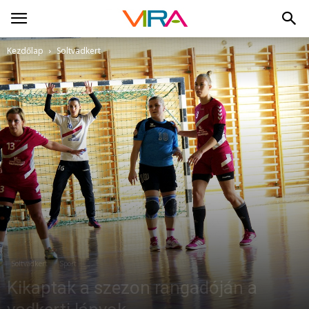
Kezdőlap
Soltvadkert
Soltvadkert
Sport
Kikaptak a szezon rangadóján a