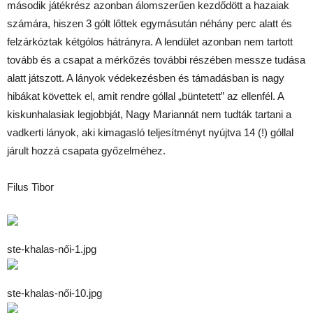
második játékrész azonban álomszerűen kezdődött a hazaiak
számára, hiszen 3 gólt lőttek egymásután néhány perc alatt és
felzárkóztak kétgólos hátrányra. A lendület azonban nem tartott
tovább és a csapat a mérkőzés további részében messze tudása
alatt játszott. A lányok védekezésben és támadásban is nagy
hibákat követtek el, amit rendre góllal „büntetett” az ellenfél. A
kiskunhalasiak legjobbját, Nagy Mariannát nem tudták tartani a
vadkerti lányok, aki kimagasló teljesítményt nyújtva 14 (!) góllal
járult hozzá csapata győzelméhez.
Filus Tibor
ste-khalas-női-1.jpg
ste-khalas-női-10.jpg