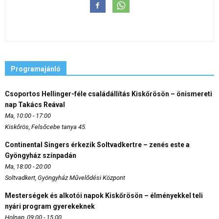
Programajánló
Csoportos Hellinger-féle családállítás Kiskőrösön – önismereti
nap Takács Reával
Ma, 10:00 - 17:00
Kiskőrös, Felsőcebe tanya 45.
Continental Singers érkezik Soltvadkertre – zenés este a
Gyöngyház színpadán
Ma, 18:00 - 20:00
Soltvadkert, Gyöngyház Művelődési Központ
Mesterségek és alkotói napok Kiskőrösön – élményekkel teli
nyári program gyerekeknek
Holnap, 09:00 - 15:00