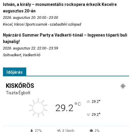
István, a király – monumentális rockopera érkezik Kecelre
augusztus 20-án
2026. augusztus 20. 20:00 - 23:00
Kecel, Városi Sportcsarnok - szabadtéri színpad
Nyárzáró Summer Party a Vadkerti-tónál – Ingyenes tóparti buli
hajnalig!
2026. augusztus 22. 22:00 - 23:59
Soltvadkert, Vadkerti-tó
Időjárás
KISKŐRÖS
Tiszta Égbolt
°
29.2
°
C
29.2
°
29.2
27%
3.1kmh
2%