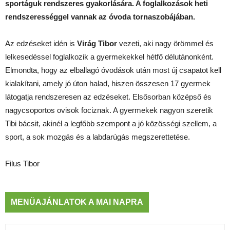
sportáguk rendszeres gyakorlására. A foglalkozások heti
rendszerességgel vannak az óvoda tornaszobájában.
Az edzéseket idén is
Virág Tibor
vezeti, aki nagy örömmel és
lelkesedéssel foglalkozik a gyermekekkel hétfő délutánonként.
Elmondta, hogy az elballagó óvodások után most új csapatot kell
kialakítani, amely jó úton halad, hiszen összesen 17 gyermek
látogatja rendszeresen az edzéseket. Elsősorban középső és
nagycsoportos ovisok fociznak. A gyermekek nagyon szeretik
Tibi bácsit, akinél a legfőbb szempont a jó közösségi szellem, a
sport, a sok mozgás és a labdarúgás megszerettetése.
Filus Tibor
MENÜAJÁNLATOK A MAI NAPRA