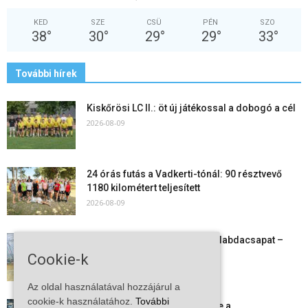
KED
SZE
CSÜ
PÉN
SZO
38
°
30
°
29
°
29
°
33
°
További hírek
Kiskőrösi LC II.: öt új játékossal a dobogó a cél
2026-08-09
24 órás futás a Vadkerti-tónál: 90 résztvevő
1180 kilométert teljesített
2026-08-09
Megszűnt a kiskőrösi női kézilabdacsapat –
egy korszak ért véget
Cookie-k
2026-08-08
Az oldal használatával hozzájárul a
cookie-k használatához.
További
Aktuális állásajánlatok: ezekre a