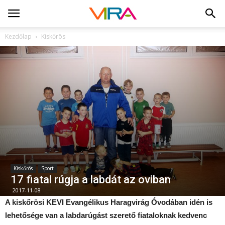
Kezdőlap
Kiskőrös
Kiskőrös
Sport
17 fiatal rúgja a labdát az oviban
2017-11-08
A kiskőrösi KEVI Evangélikus Haragvirág Óvodában idén is
lehetősége van a labdarúgást szerető fiataloknak kedvenc