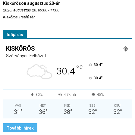
Kiskőrösön augusztus 20-án
2026. augusztus 20. 09:00 - 11:00
Kiskőrös, Petőfi tér
Időjárás
KISKŐRÖS
Szórványos Felhőzet
°
30.4
°
C
30.4
°
30.4
30%
4.7kmh
45%
VAS
HÉT
KED
SZE
CSÜ
31
°
36
°
38
°
32
°
32
°
További hírek