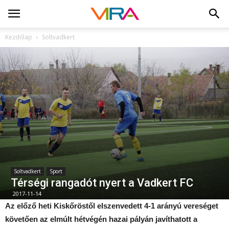
Kezdőlap
Soltvadkert
Soltvadkert
Sport
Térségi rangadót nyert a Vadkert FC
2017-11-14
Az előző heti Kiskőröstől elszenvedett 4-1 arányú vereséget
követően az elmúlt hétvégén hazai pályán javíthatott a