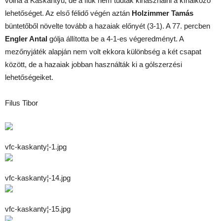
volna a Kaskantyú, de a fiúk nem tudták kihasználni a kínálkozó
lehetőséget. Az első félidő végén aztán
Holzimmer Tamás
büntetőből növelte tovább a hazaiak előnyét (3-1). A 77. percben
Engler Antal
gólja állította be a 4-1-es végeredményt. A
mezőnyjáték alapján nem volt ekkora különbség a két csapat
között, de a hazaiak jobban használták ki a gólszerzési
lehetőségeiket.
Filus Tibor
vfc-kaskanty¦-1.jpg
vfc-kaskanty¦-14.jpg
vfc-kaskanty¦-15.jpg