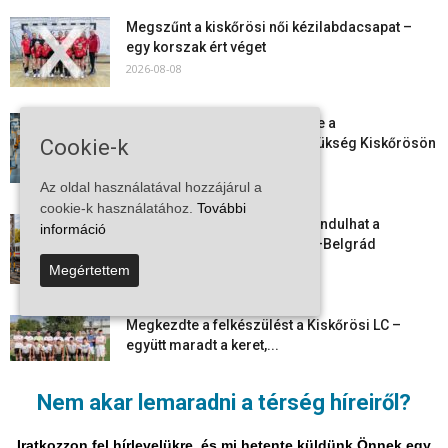
Megszűnt a kiskőrösi női kézilabdacsapat –
egy korszak ért véget
2026-08-08
Aktuális állásajánlatok: ezekre a
munkavállalókra van most szükség Kiskőrösön
Cookie-k
és a...
2026-08-07
Az oldal használatával hozzájárul a
cookie-k használatához.
További
Vitézy Dávid: már ősszel újraindulhat a
információ
személyszállítás a Budapest–Belgrád
vasútvonalon
Megértettem
2026-08-06
Megkezdte a felkészülést a Kiskőrösi LC –
együtt maradt a keret,...
2026-08-06
Nem akar lemaradni a térség híreiről?
Mi történik Európa felett? Ezért nem tud
szabadulni a kontinens a...
Iratkozzon fel hírlevelükre, és mi hetente küldünk Önnek egy