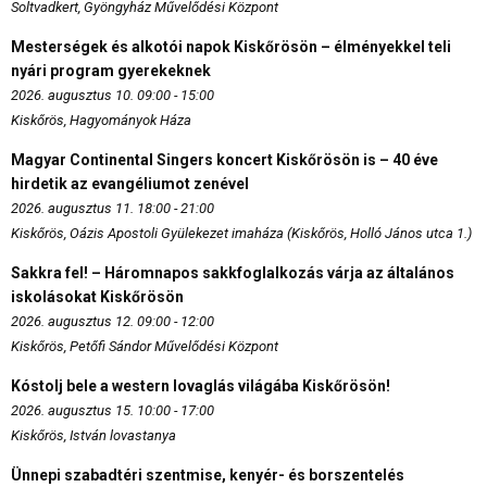
Soltvadkert, Gyöngyház Művelődési Központ
Mesterségek és alkotói napok Kiskőrösön – élményekkel teli
nyári program gyerekeknek
2026. augusztus 10. 09:00 - 15:00
Kiskőrös, Hagyományok Háza
Magyar Continental Singers koncert Kiskőrösön is – 40 éve
hirdetik az evangéliumot zenével
2026. augusztus 11. 18:00 - 21:00
Kiskőrös, Oázis Apostoli Gyülekezet imaháza (Kiskőrös, Holló János utca 1.)
Sakkra fel! – Háromnapos sakkfoglalkozás várja az általános
iskolásokat Kiskőrösön
2026. augusztus 12. 09:00 - 12:00
Kiskőrös, Petőfi Sándor Művelődési Központ
Kóstolj bele a western lovaglás világába Kiskőrösön!
2026. augusztus 15. 10:00 - 17:00
Kiskőrös, István lovastanya
Ünnepi szabadtéri szentmise, kenyér- és borszentelés