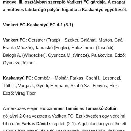
megyei III. osztályban szereplő Vadkert FC gárdája. A csapat
a műfüves labdarúgó pályán fogadta a Kaskantyú együttesét.
Vadkert FC-Kaskantyú FC 4-1 (3-1)
Vadkert FC:
Gerstner (Trapp) – Szekér, Galántai, Marton, Gaál,
Frank (Móczár), Tamaskó (Engler), Holczimmer (Tasnádi),
Balogh A. (Windecker), Gyuricza M. (Vincze), Palakovics. Edző:
Gyuricza József.
Kaskantyú FC:
Gombár – Molnár, Farkas, Csehi I., Losonczi,
Tóth T., Varga J., Győrfi, Hermann, Szabó Sz., Fenyős, Elek.
Edző: Virág Tibor.
A mérkőzés elején
Holczimmer Tamás
és
Tamaskó Zoltán
góljaival 2-0-ra vezetett a Vadkert FC. Ezt követően egy védelmi
hiba után
Farkas Dávid
szépített (2-1). A gól után kiegyenlíthetett