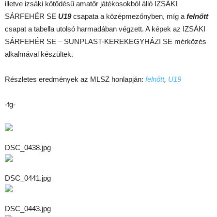
illetve izsáki kötődésű amatőr játékosokból álló IZSÁKI
SÁRFEHÉR SE
U19
csapata a középmezőnyben, míg a
felnőtt
csapat a tabella utolsó harmadában végzett. A képek az IZSÁKI
SÁRFEHÉR SE – SUNPLAST-KEREKEGYHÁZI SE mérkőzés
alkalmával készültek.
Részletes eredmények az MLSZ honlapján:
felnőtt
,
U19
-fg-
DSC_0438.jpg
DSC_0441.jpg
DSC_0443.jpg