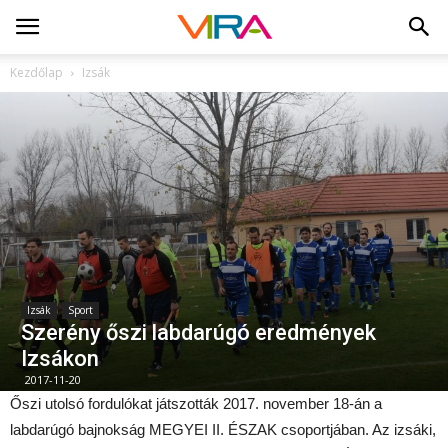
Kezdőlap
Izsák
Izsák
Sport
Szerény őszi labdarúgó eredmények
Izsákon
2017-11-20
Őszi utolsó fordulókat játszották 2017. november 18-án a
labdarúgó bajnokság MEGYEI II. ÉSZAK csoportjában. Az izsáki,