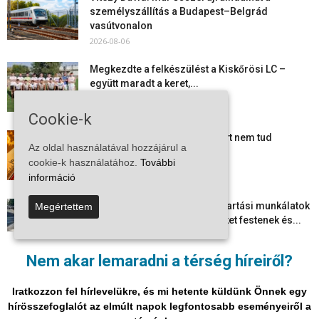
személyszállítás a Budapest–Belgrád
vasútvonalon
2026-08-06
Megkezdte a felkészülést a Kiskőrösi LC –
együtt maradt a keret,...
2026-08-06
Cookie-k
Mi történik Európa felett? Ezért nem tud
Az oldal használatával hozzájárul a
szabadulni a kontinens a...
cookie-k használatához.
További
2026-08-05
információ
Folyamatosak a nyári karbantartási munkálatok
Megértettem
Kiskőrösön – útburkolati jeleket festenek és...
2026-08-05
Nem akar lemaradni a térség híreiről?
Több száz gyorshajtót és ittas sofőrt szűrtek ki
Bács-Kiskun útjain –...
Iratkozzon fel hírlevelükre, és mi hetente küldünk Önnek egy
2026-08-04
hírösszefoglalót az elmúlt napok legfontosabb eseményeiről a