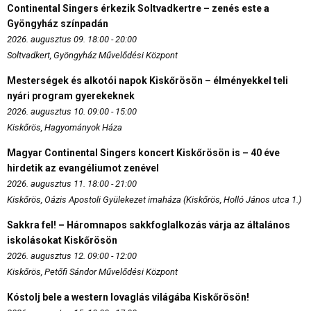
Continental Singers érkezik Soltvadkertre – zenés este a
Gyöngyház színpadán
2026. augusztus 09. 18:00 - 20:00
Soltvadkert, Gyöngyház Művelődési Központ
Mesterségek és alkotói napok Kiskőrösön – élményekkel teli
nyári program gyerekeknek
2026. augusztus 10. 09:00 - 15:00
Kiskőrös, Hagyományok Háza
Magyar Continental Singers koncert Kiskőrösön is – 40 éve
hirdetik az evangéliumot zenével
2026. augusztus 11. 18:00 - 21:00
Kiskőrös, Oázis Apostoli Gyülekezet imaháza (Kiskőrös, Holló János utca 1.)
Sakkra fel! – Háromnapos sakkfoglalkozás várja az általános
iskolásokat Kiskőrösön
2026. augusztus 12. 09:00 - 12:00
Kiskőrös, Petőfi Sándor Művelődési Központ
Kóstolj bele a western lovaglás világába Kiskőrösön!