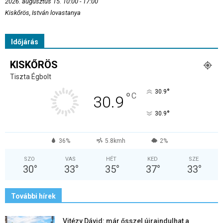
2026. augusztus 15. 10:00 - 17:00
Kiskőrös, István lovastanya
Időjárás
KISKŐRÖS
Tiszta Égbolt
°
30.9
°
C
30.9
°
30.9
36%
5.8kmh
2%
SZO
VAS
HÉT
KED
SZE
30
°
33
°
35
°
37
°
33
°
További hírek
Vitézy Dávid: már ősszel újraindulhat a