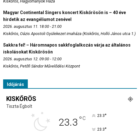
Kiskőrös, Hagyományok Háza
Magyar Continental Singers koncert Kiskőrösön is – 40 éve
hirdetik az evangéliumot zenével
2026. augusztus 11. 18:00 - 21:00
Kiskőrös, Oázis Apostoli Gyülekezet imaháza (Kiskőrös, Holló János utca 1.)
Sakkra fel! – Háromnapos sakkfoglalkozás várja az általános
iskolásokat Kiskőrösön
2026. augusztus 12. 09:00 - 12:00
Kiskőrös, Petőfi Sándor Művelődési Központ
Időjárás
KISKŐRÖS
Tiszta Égbolt
°
23.3
°
C
23.3
°
23.3