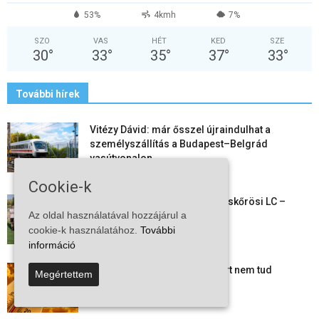
53%
4kmh
7%
SZO
VAS
HÉT
KED
SZE
30
°
33
°
35
°
37
°
33
°
További hírek
Vitézy Dávid: már ősszel újraindulhat a
személyszállítás a Budapest–Belgrád
vasútvonalon
2026-08-06
Cookie-k
Megkezdte a felkészülést a Kiskőrösi LC –
Az oldal használatával hozzájárul a
együtt maradt a keret,...
cookie-k használatához.
További
2026-08-06
információ
Mi történik Európa felett? Ezért nem tud
Megértettem
szabadulni a kontinens a...
2026-08-05