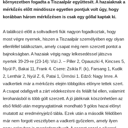
környezetben fogadta a Tiszaalpár együttesét. A hazaiaknak a
mérkőzés előtt mindössze egyetlen pontjuk volt úgy, hogy
korábban három mérkőzésen is csak egy góllal kaptak ki.
A találkozó előtt a soltvadkerti fiúk nagyon fogadkoztak, hogy
most végre nyernek, hiszen a Tiszaalpár személyében egy olyan
ellenféllel találkoztam, amely csapat még nem szerzett pontot a
bajnokságban. A hazaiak végig nagy lelkesedéssel játszva
nyertek 39-29-re (23-14): Vizi J. – Piller 2, Opauszki 4, Kincses 5,
Nyúl P., Bakai 11, Frank 4. Csere: Zsikla F. (k), Farsang 1, Kudik
2, Lenthár 2, Nyúl Z. 6, Patai 1, Ürmösi 1. Edző: Nagy Imre. A
vadkertiek már a mérkőzés elején többgólos előnyre tettek szert.
A csapat odafigyelt a zárt védekezésre és felállt fal ellen, valamint
lerohanásból is több gólt szerzett. A jó játéknak köszönhetően az
első félidő után megnyugtatónak mondható 9 gólos hazai előnyt
mutatott az eredményjelző tábla. Ezek után a második félidőben
már nem forgott veszélyben a vadkerti győzelem, amely ilyen