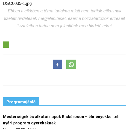
DSC0039-1.jpg
Ebben a cikkben a téma tartalma miatt nem tartjuk etikusnak
fizetett hirdetések megjelenítését, ezért a hozzátartozók érzéseit
tiszteletben tartva nem jelenítünk meg hirdetéseket.
Programajánló
Mesterségek és alkotói napok Kiskőrösön – élményekkel teli
nyári program gyerekeknek