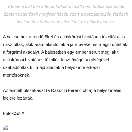
Ebben a cikkben a téma tartalma miatt nem tartjuk etikusnak
fizetett hirdetések megjelenítését, ezért a hozzátartozók érzéseit
tiszteletben tartva nem jelenítünk meg hirdetéseket.
A balesethez a rendőröket és a kiskőrösi hivatásos tűzoltókat is
riasztották, akik áramtalanították a járműveket és megszüntették
a forgalmi akadályt. A balesetben egy ember sérült meg, akit
a kiskőrösi hivatásos tűzoltók feszítővágó segítségével
szabadítottak ki, majd átadták a helyszínre érkező
mentősöknek.
Az érintett útszakaszt (a Rákóczi Ferenc utca) a helyszínelés
idejére lezárták.
Fotók:Sz.Á.