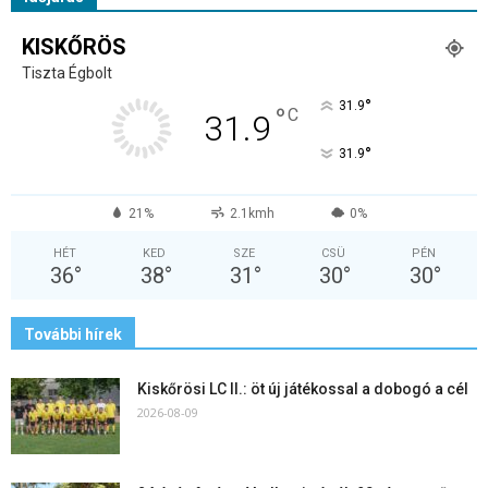
KISKŐRÖS
Tiszta Égbolt
°
31.9
°
C
31.9
°
31.9
21%
2.1kmh
0%
HÉT
KED
SZE
CSÜ
PÉN
36
°
38
°
31
°
30
°
30
°
További hírek
Kiskőrösi LC II.: öt új játékossal a dobogó a cél
2026-08-09