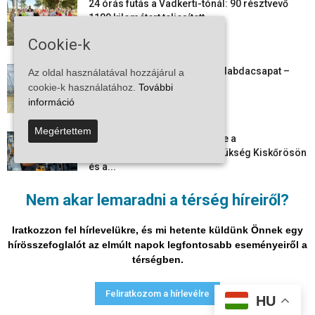
24 órás futás a Vadkerti-tónál: 90 résztvevő
1180 kilométert teljesített
2026-08-09
Cookie-k
Megszűnt a kiskőrösi női kézilabdacsapat –
Az oldal használatával hozzájárul a
egy korszak ért véget
cookie-k használatához.
További
2026-08-08
információ
Megértettem
Aktuális állásajánlatok: ezekre a
munkavállalókra van most szükség Kiskőrösön
és a...
2026-08-07
Nem akar lemaradni a térség híreiről?
Vitézy Dávid: már ősszel újraindulhat a
személyszállítás a Budapest–Belgrád
Iratkozzon fel hírlevelükre, és mi hetente küldünk Önnek egy
vasútvonalon
hírösszefoglalót az elmúlt napok legfontosabb eseményeiről a
2026-08-06
térségben.
Adatvédelmi nyilatkozat
Médiaajánlat
Impresszum
Feliratkozom a hírlevélre
HU