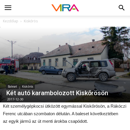
Kezdőlap
Kiskőrös
Baleset
Kiskőrös
Két autó karambolozott Kiskőrösön
2017-12-30
Két személygépkocsi ütközött egymással Kiskőrösön, a Rákóczi
Ferenc utcában szombaton délután. A baleset következtében
az egyik jármű az út menti árokba csapódott.