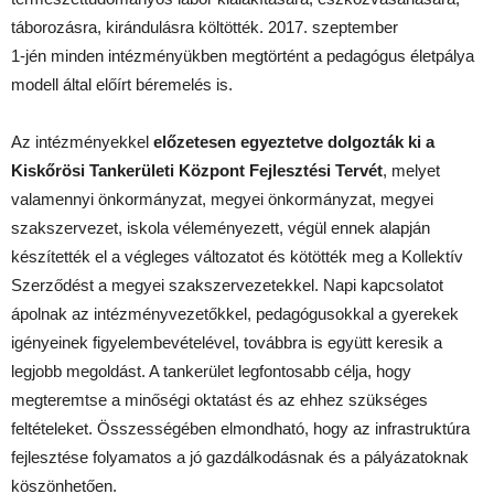
táborozásra, kirándulásra költötték. 2017. szeptember
1-jén minden intézményükben megtörtént a pedagógus életpálya
modell által előírt béremelés is.
Az intézményekkel
előzetesen egyeztetve dolgozták ki a
Kiskőrösi Tankerületi Központ Fejlesztési Tervét
, melyet
valamennyi önkormányzat, megyei önkormányzat, megyei
szakszervezet, iskola véleményezett, végül ennek alapján
készítették el a végleges változatot és kötötték meg a Kollektív
Szerződést a megyei szakszervezetekkel. Napi kapcsolatot
ápolnak az intézményvezetőkkel, pedagógusokkal a gyerekek
igényeinek figyelembevételével, továbbra is együtt keresik a
legjobb megoldást. A tankerület legfontosabb célja, hogy
megteremtse a minőségi oktatást és az ehhez szükséges
feltételeket. Összességében elmondható, hogy az infrastruktúra
fejlesztése folyamatos a jó gazdálkodásnak és a pályázatoknak
köszönhetően.