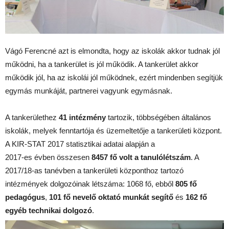
Vágó Ferencné azt is elmondta, hogy az iskolák akkor tudnak jól
működni, ha a tankerület is jól működik. A tankerület akkor
működik jól, ha az iskolái jól működnek, ezért mindenben segítjük
egymás munkáját, partnerei vagyunk egymásnak.
A tankerülethez
41 intézmény
tartozik, többségében általános
iskolák, melyek fenntartója és üzemeltetője a tankerületi központ.
A KIR-STAT 2017 statisztikai adatai alapján a
2017-es évben összesen
8457 fő volt a tanulólétszám
. A
2017/18-as tanévben a tankerületi központhoz tartozó
intézmények dolgozóinak létszáma: 1068 fő, ebből
805 fő
pedagógus
,
101 fő nevelő oktató munkát segítő
és
162 fő
egyéb technikai dolgozó
.