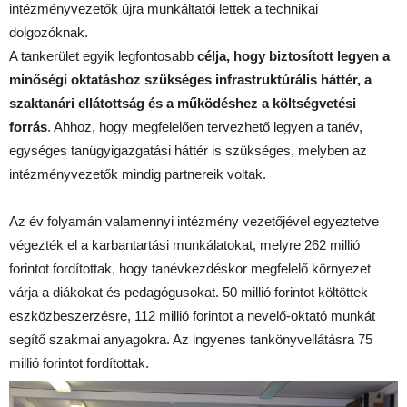
intézményvezetők újra munkáltatói lettek a technikai
dolgozóknak.
A tankerület egyik legfontosabb
célja, hogy biztosított legyen a
minőségi oktatáshoz szükséges infrastruktúrális háttér, a
szaktanári ellátottság és a működéshez a költségvetési
forrás
. Ahhoz, hogy megfelelően tervezhető legyen a tanév,
egységes tanügyigazgatási háttér is szükséges, melyben az
intézményvezetők mindig partnereik voltak.
Az év folyamán valamennyi intézmény vezetőjével egyeztetve
végezték el a karbantartási munkálatokat, melyre 262 millió
forintot fordítottak, hogy tanévkezdéskor megfelelő környezet
várja a diákokat és pedagógusokat. 50 millió forintot költöttek
eszközbeszerzésre, 112 millió forintot a nevelő-oktató munkát
segítő szakmai anyagokra. Az ingyenes tankönyvellátásra 75
millió forintot fordítottak.