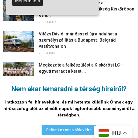
Megértettem
Aktuális állásajánlatok: ezekre a
munkavállalókra van most szükség Kiskőrösön
és a...
2026-08-07
Vitézy Dávid: már ősszel újraindulhat a
személyszállítás a Budapest–Belgrád
vasútvonalon
2026-08-06
Megkezdte a felkészülést a Kiskőrösi LC –
együtt maradt a keret,...
2026-08-06
Nem akar lemaradni a térség híreiről?
Mi történik Európa felett? Ezért nem tud
szabadulni a kontinens a...
Iratkozzon fel hírlevelükre, és mi hetente küldünk Önnek egy
2026-08-05
hírösszefoglalót az elmúlt napok legfontosabb eseményeiről a
térségben.
Adatvédelmi nyilatkozat
Médiaajánlat
Impresszum
Feliratkozom a hírlevélre
HU