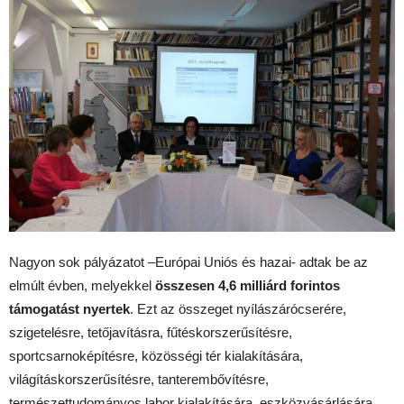
Nagyon sok pályázatot –Európai Uniós és hazai- adtak be az
elmúlt évben, melyekkel
összesen 4,6 milliárd forintos
támogatást nyertek
. Ezt az összeget nyílászárócserére,
szigetelésre, tetőjavításra, fűtéskorszerűsítésre,
sportcsarnoképítésre, közösségi tér kialakítására,
világításkorszerűsítésre, tanterembővítésre,
természettudományos labor kialakítására, eszközvásárlására,