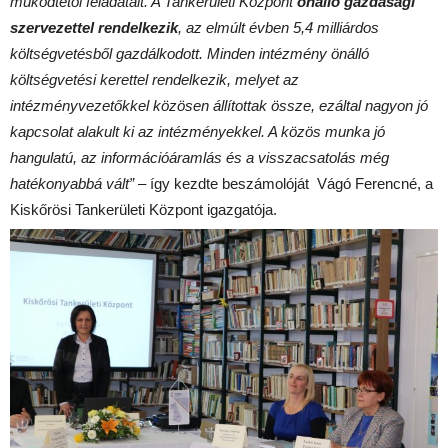
működtetői feladatait. A Tankerületi Központ
önálló gazdasági
szervezettel rendelkezik
, az elmúlt évben 5,4 milliárdos
költségvetésből gazdálkodott. Minden intézmény önálló
költségvetési kerettel rendelkezik, melyet az
intézményvezetőkkel közösen állítottak össze, ezáltal nagyon jó
kapcsolat alakult ki az intézményekkel. A közös munka jó
hangulatú, az információáramlás és a visszacsatolás még
hatékonyabbá vált”
– így kezdte beszámolóját Vágó Ferencné, a
Kiskőrösi Tankerületi Központ igazgatója.