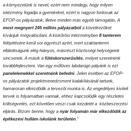
a környezetünk is nevel, ezért nem mindegy, hogy milyen
intézmény fogadja a gyerekeket, ezért is nagyon fontosak az
EFOP-os pályázatok, illetve minden más egyéb támogatás. A
most megnyert 245 milliós pályázatból
a következőket
kívánjuk megvalósítani. A kiskőrösi intézményben
8 tanterem
felépítésére kerül sor egyrészt azért, mert szaktantermi
ellátottságunk elég hiányos, másrészt közösségi helységeink
sincsenek. A másik a
fűtéskorszerűsítés
, melyet szeretnénk
továbbfejleszteni. Van egy műfüves labdarúgó pályánk is ezt
panelelemekkel szeretnénk befedni
. Jelen esetben az EFOP-
os pályázatok projektmenedzsment kialakításánál tartunk,
hamarosan elkezdődik a tervezői munka is. Az engedélyes kiviteli
tervek is folyamatban vannak, ehhez kapcsolódik egy részletes
költségvetés, ezt követően veszi csak kezdetét a közbeszerzési
eljárás. Bízom benne, hogy a
nyár folyamán már elkezdődik az
építkezési hullám iskolánk területén
.”