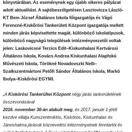
könyvtárában. Az eseménynek egy újabb sikeres pályázat
adott aktualitást. A sajtóbeszélgetésen Lasztovicza László-
KT Bem József Általános Iskola főigazgatója és Vágó
Ferencné-Kiskőrösi Tankerületi Központ igazgatója mellett
minden járás képviseltette magát, különböző iskolatípusok,
különböző nagyságú települések intézményvezetői voltak
jelen: Laskovicsné Terzics Edit–Kiskunhalasi Kertvárosi
Általános Iskola, Kovács Andrea Kiskunhalasi Alapfokú
Művészeti Iskola, Törökné Novadovszki Nelli–
Szalkszentmártoni Petőfi Sándor Általános Iskola, Markó
Ibolya–Kiskőrösi EGYMI.
„A
Kiskőrösi Tankerültei Központ
négy járás tankerületének
összevonásával
2016. november 30-án alakult meg
, és 2017. január 1-jétől
kezdve ellátja Kunszentmiklós, Kiskőrös, Kiskunhalas és
Jánoshalma járások köznevelési intézményeinek fenntartói és