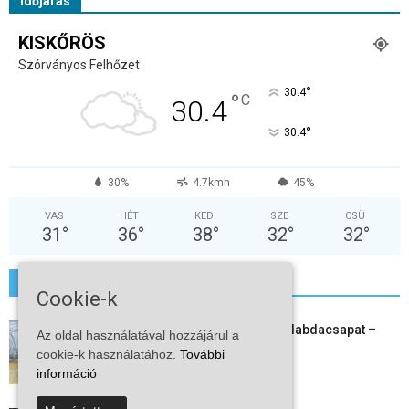
Időjárás
KISKŐRÖS
Szórványos Felhőzet
°
30.4
°
C
30.4
°
30.4
30%
4.7kmh
45%
VAS
HÉT
KED
SZE
CSÜ
31
°
36
°
38
°
32
°
32
°
További hírek
Cookie-k
Megszűnt a kiskőrösi női kézilabdacsapat –
Az oldal használatával hozzájárul a
egy korszak ért véget
cookie-k használatához.
További
2026-08-08
információ