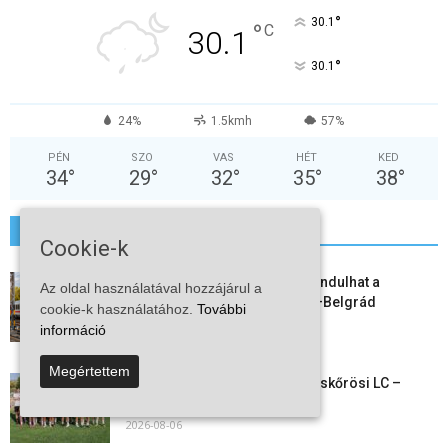
°
30.1
°
C
30.1
°
30.1
24%
1.5kmh
57%
PÉN
SZO
VAS
HÉT
KED
34
°
29
°
32
°
35
°
38
°
További hírek
Cookie-k
Vitézy Dávid: már ősszel újraindulhat a
Az oldal használatával hozzájárul a
személyszállítás a Budapest–Belgrád
cookie-k használatához.
További
vasútvonalon
információ
2026-08-06
Megértettem
Megkezdte a felkészülést a Kiskőrösi LC –
együtt maradt a keret,...
2026-08-06