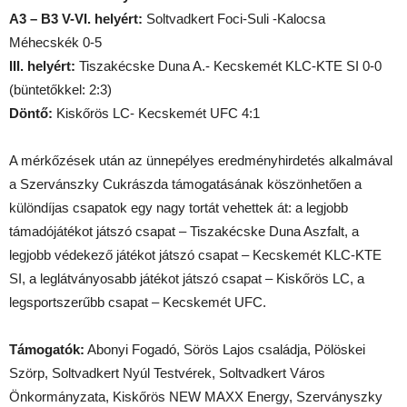
A3 – B3 V-VI. helyért:
Soltvadkert Foci-Suli -Kalocsa
Méhecskék 0-5
III. helyért:
Tiszakécske Duna A.- Kecskemét KLC-KTE SI 0-0
(büntetőkkel: 2:3)
Döntő:
Kiskőrös LC- Kecskemét UFC 4:1
A mérkőzések után az ünnepélyes eredményhirdetés alkalmával
a Szervánszky Cukrászda támogatásának köszönhetően a
különdíjas csapatok egy nagy tortát vehettek át: a legjobb
támadójátékot játszó csapat – Tiszakécske Duna Aszfalt, a
legjobb védekező játékot játszó csapat – Kecskemét KLC-KTE
SI, a leglátványosabb játékot játszó csapat – Kiskőrös LC, a
legsportszerűbb csapat – Kecskemét UFC.
Támogatók:
Abonyi Fogadó, Sörös Lajos családja, Pölöskei
Szörp, Soltvadkert Nyúl Testvérek, Soltvadkert Város
Önkormányzata, Kiskőrös NEW MAXX Energy, Szerványszky