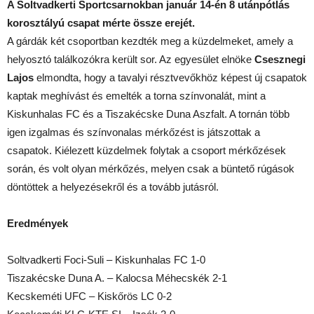
A Soltvadkerti Sportcsarnokban január 14-én 8 utánpótlás
korosztályú csapat mérte össze erejét.
A gárdák két csoportban kezdték meg a küzdelmeket, amely a
helyosztó találkozókra került sor. Az egyesület elnöke
Csesznegi
Lajos
elmondta, hogy a tavalyi résztvevőkhöz képest új csapatok
kaptak meghívást és emelték a torna színvonalát, mint a
Kiskunhalas FC és a Tiszakécske Duna Aszfalt. A tornán több
igen izgalmas és színvonalas mérkőzést is játszottak a
csapatok. Kiélezett küzdelmek folytak a csoport mérkőzések
során, és volt olyan mérkőzés, melyen csak a büntető rúgások
döntöttek a helyezésekről és a tovább jutásról.
Eredmények
Soltvadkerti Foci-Suli – Kiskunhalas FC 1-0
Tiszakécske Duna A. – Kalocsa Méhecskék 2-1
Kecskeméti UFC – Kiskőrös LC 0-2