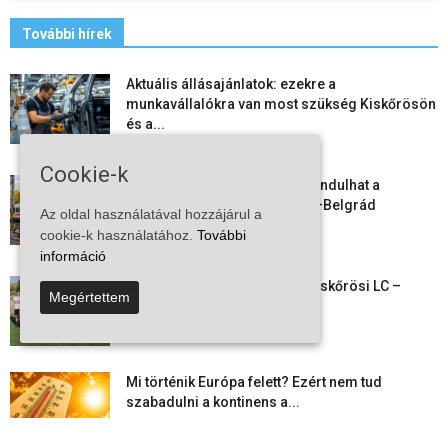
További hírek
Aktuális állásajánlatok: ezekre a
munkavállalókra van most szükség Kiskőrösön
és a...
2026-08-07
Cookie-k
Vitézy Dávid: már ősszel újraindulhat a
személyszállítás a Budapest–Belgrád
Az oldal használatával hozzájárul a
vasútvonalon
cookie-k használatához.
További
2026-08-06
információ
Megkezdte a felkészülést a Kiskőrösi LC –
Megértettem
együtt maradt a keret,...
2026-08-06
Mi történik Európa felett? Ezért nem tud
szabadulni a kontinens a...
2026-08-05