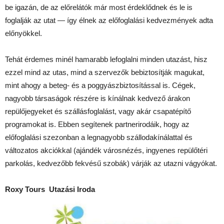
be igazán, de az előrelátók már most érdeklődnek és le is
foglalják az utat — így élnek az előfoglalási kedvezmények adta
előnyökkel.
Tehát érdemes minél hamarabb lefoglalni minden utazást, hisz
ezzel mind az utas, mind a szervezők bebiztosítják magukat,
mint ahogy a beteg- és a poggyászbiztosítással is. Cégek,
nagyobb társaságok részére is kínálnak kedvező árakon
repülőjegyeket és szállásfoglalást, vagy akár csapatépítő
programokat is. Ebben segítenek partnerirodáik, hogy az
előfoglalási szezonban a legnagyobb szállodakínálattal és
változatos akciókkal (ajándék városnézés, ingyenes repülőtéri
parkolás, kedvezőbb fekvésű szobák) várják az utazni vágyókat.
Roxy Tours Utazási Iroda