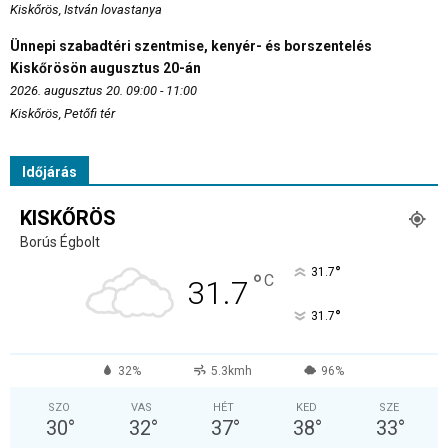
Kiskőrös, István lovastanya
Ünnepi szabadtéri szentmise, kenyér- és borszentelés
Kiskőrösön augusztus 20-án
2026. augusztus 20. 09:00 - 11:00
Kiskőrös, Petőfi tér
Időjárás
KISKŐRÖS
Borús Égbolt
°
31.7
°
C
31.7
°
31.7
32%
5.3kmh
96%
SZO
VAS
HÉT
KED
SZE
30
°
32
°
37
°
38
°
33
°