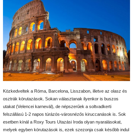
Közkedveltek a Róma, Barcelona, Lisszabon, illetve az olasz és
osztrák körutazások. Sokan választanak ilyenkor is buszos
utakat (Velencei karnevál), de népszerűek a soltvadkerti
felszállású 1-2 napos túrázós-városnézős kiruccanások is. Sok
esetben kínál a Roxy Tours Utazási Iroda olyan nyaralásokat,
melyek egyben körutazások is, ezek szezonja csak később indul