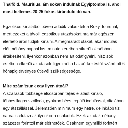
Thaiföld, Mauritius, ám sokan indulnak Egyiptomba is, ahol
most kellemes 20-25 fokos kirándulóidő van.
Egzotikus kínálatból bőven adódik választék a Roxy Toursnál,
mert ezeket a távoli, egzotikus utazásokat ma már egészen
elérhető áron tudják kínálni. A megmaradt utakat, akár indulás
előtt néhány nappal last minute keretben sikerül olcsóbban
értékesíteni. Ilyenkor azonban nem árt odafigyelni, hisz sok
esetben elkerüli az utasok figyelmét a hazaérkezéstől számított 6
hónapig érvényes útlevél szükségessége.
Mire számítsunk egy ilyen útnál?
A szállások többsége elsősorban teljes ellátást kínáló,
többcsillagos szálloda, gyakran bécsi repülő indulással, általában
egy átszállással. Jellemzően minimum egy hétre, de inkább tíz
napra is elutaznak ilyenkor a családok. Ezek az utak néhány
százezer forinttól már elérhetőek. Csaknem egymillió forintért