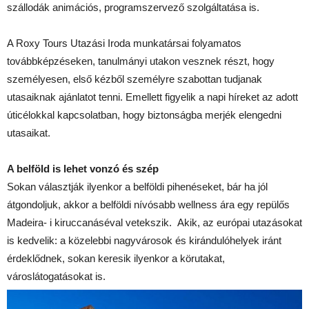
szállodák animációs, programszervező szolgáltatása is.
A Roxy Tours Utazási Iroda munkatársai folyamatos
továbbképzéseken, tanulmányi utakon vesznek részt, hogy
személyesen, első kézből személyre szabottan tudjanak
utasaiknak ajánlatot tenni. Emellett figyelik a napi híreket az adott
úticélokkal kapcsolatban, hogy biztonságba merjék elengedni
utasaikat.
A belföld is lehet vonzó és szép
Sokan választják ilyenkor a belföldi pihenéseket, bár ha jól
átgondoljuk, akkor a belföldi nívósabb wellness ára egy repülős
Madeira- i kiruccanáséval vetekszik. Akik, az európai utazásokat
is kedvelik: a közelebbi nagyvárosok és kirándulóhelyek iránt
érdeklődnek, sokan keresik ilyenkor a körutakat,
városlátogatásokat is.