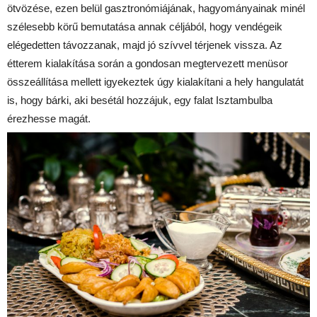
ötvözése, ezen belül gasztronómiájának, hagyományainak minél
szélesebb körű bemutatása annak céljából, hogy vendégeik
elégedetten távozzanak, majd jó szívvel térjenek vissza. Az
étterem kialakítása során a gondosan megtervezett menüsor
összeállítása mellett igyekeztek úgy kialakítani a hely hangulatát
is, hogy bárki, aki besétál hozzájuk, egy falat Isztambulba
érezhesse magát.