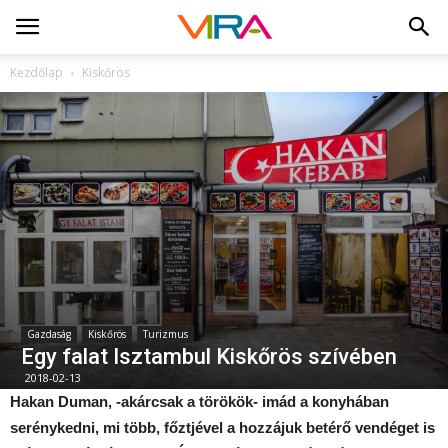
Kezdőlap
Kiskőrös
Gazdaság
Kiskőrös
Turizmus
Egy falat Isztambul Kiskőrös szívében
2018-02-13
Hakan Duman, -akárcsak a törökök- imád a konyhában
serénykedni, mi több, főztjével a hozzájuk betérő vendéget is