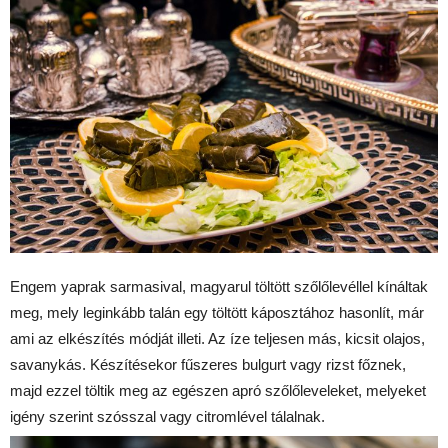
Engem yaprak sarmasival, magyarul töltött szőlőlevéllel kínáltak
meg, mely leginkább talán egy töltött káposztához hasonlít, már
ami az elkészítés módját illeti. Az íze teljesen más, kicsit olajos,
savanykás. Készítésekor fűszeres bulgurt vagy rizst főznek,
majd ezzel töltik meg az egészen apró szőlőleveleket, melyeket
igény szerint szósszal vagy citromlével tálalnak.