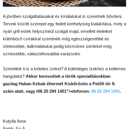
A jövőben szolgáltatásaikat és kínálatukat is szeretnék bővíteni.
Terveik között szerepel egy fedett kerthelyiség kialakítása, mely a
nyári grill estek helyszínéül szolgál majd, emellett ételeiket
különböző csírákkal szeretnék még egészségesebbé és
ízletesebbé, italkínálatukat pedig kézműves sörökkel még
színesebbé, választékosabbá varázsolni.
Szeretitek ti is a keleties ízeket? A különleges ízekhez a kellemes
hangulatot?
Akkor keressétek a török specialitásokban
gazdag Hakan Kebab éttermét Kiskőrösön a Petőfi tér 8.
szám alatt, vagy t
06 20 294 1401">elefonon:
06 20 294 1401
.
Kutyifa Ilona
Fotók: Sz.Á.