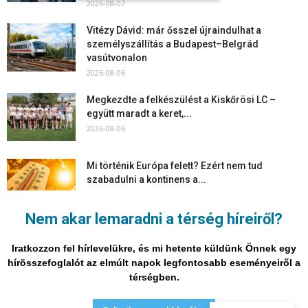
2026-08-07
Vitézy Dávid: már ősszel újraindulhat a
személyszállítás a Budapest–Belgrád
vasútvonalon
2026-08-06
Megkezdte a felkészülést a Kiskőrösi LC –
együtt maradt a keret,...
2026-08-06
Mi történik Európa felett? Ezért nem tud
szabadulni a kontinens a...
2026-08-05
Nem akar lemaradni a térség híreiről?
Folyamatosak a nyári karbantartási munkálatok
Kiskőrösön – útburkolati jeleket festenek és...
Iratkozzon fel hírlevelükre, és mi hetente küldünk Önnek egy
2026-08-05
hírösszefoglalót az elmúlt napok legfontosabb eseményeiről a
térségben.