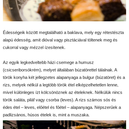
Édességeik között megtalálható a baklava, mely egy rétestészta
alapú édesség, amit dióval vagy pisztáciával töltenek meg és
cukorral vagy mézzel ízesítenek.
Az egyik legkedveltebb házi csemege a humusz
(csicseriborsókrém), melyet általában búzatörettel tálalnak. A
török konyha két jellegzetes alapanyaga a bulgur (búzatöret) és a
rizs, melyek nélkül a legtöbb török étel elképzelhetetlen lenne,
mivel különleges ízt kölcsönöznek az ételeknek. Nélkülük nincs
török saláta, piláf vagy csorba (leves). A rizs számos sós és
édes étel – leves, előétel és főétel – alapanyaga. Népszerűek a
padlizsános, húsos ételek is, mint a muszaka.