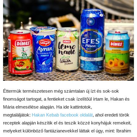
Éttermük természetesen még számtalan új ízt és sok-sok
finomságot tartogat, a fentieket csak ízelítőül írtam le, Hakan és
Mária elmesélése alapján. Ha ide kattintotok,
megtaláljátok:
Hakan Kebab facebook oldalát
, ahol eredeti török
receptek alapján készítik el és teszik közzé konyhájuk remekeit,
melyeket különböző fantázianevekkel láttak el úgy, mint: Ibrahim