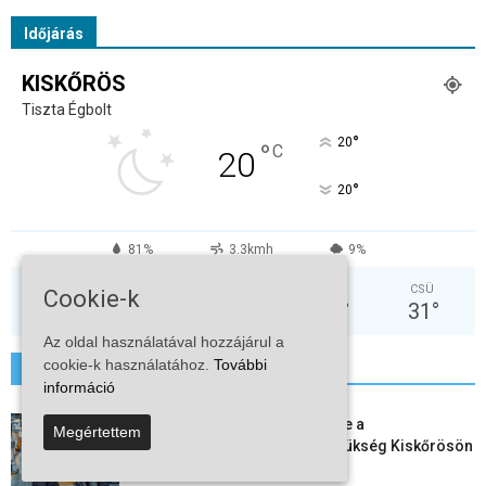
Időjárás
KISKŐRÖS
Tiszta Égbolt
°
20
°
C
20
°
20
81%
3.3kmh
9%
VAS
HÉT
KED
SZE
CSÜ
Cookie-k
32
°
37
°
38
°
31
°
31
°
Az oldal használatával hozzájárul a
cookie-k használatához.
További
További hírek
információ
Aktuális állásajánlatok: ezekre a
Megértettem
munkavállalókra van most szükség Kiskőrösön
és a...