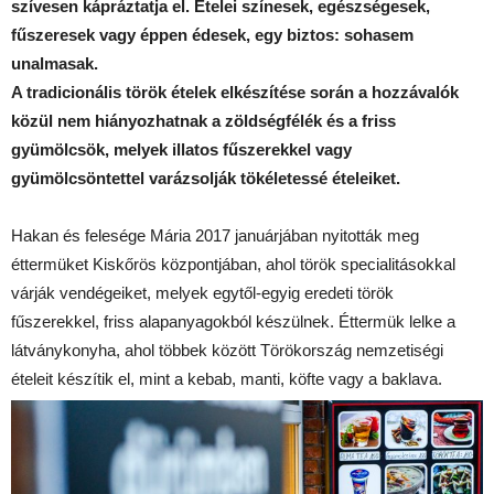
szívesen kápráztatja el. Ételei színesek, egészségesek,
fűszeresek vagy éppen édesek, egy biztos: sohasem
unalmasak.
A tradicionális török ételek elkészítése során a hozzávalók
közül nem hiányozhatnak a zöldségfélék és a friss
gyümölcsök, melyek illatos fűszerekkel vagy
gyümölcsöntettel varázsolják tökéletessé ételeiket.
Hakan és felesége Mária 2017 januárjában nyitották meg
éttermüket Kiskőrös központjában, ahol török specialitásokkal
várják vendégeiket, melyek egytől-egyig eredeti török
fűszerekkel, friss alapanyagokból készülnek. Éttermük lelke a
látványkonyha, ahol többek között Törökország nemzetiségi
ételeit készítik el, mint a kebab, manti, köfte vagy a baklava.