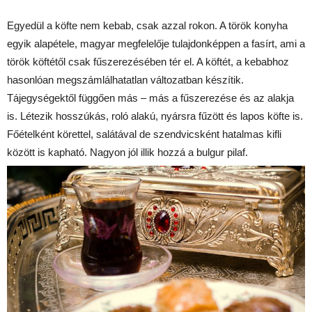
Egyedül a köfte nem kebab, csak azzal rokon. A török konyha
egyik alapétele, magyar megfelelője tulajdonképpen a fasírt, ami a
török köftétől csak fűszerezésében tér el. A köftét, a kebabhoz
hasonlóan megszámlálhatatlan változatban készítik.
Tájegységektől függően más – más a fűszerezése és az alakja
is. Létezik hosszúkás, roló alakú, nyársra fűzött és lapos köfte is.
Főételként körettel, salátával de szendvicsként hatalmas kifli
között is kapható. Nagyon jól illik hozzá a bulgur pilaf.