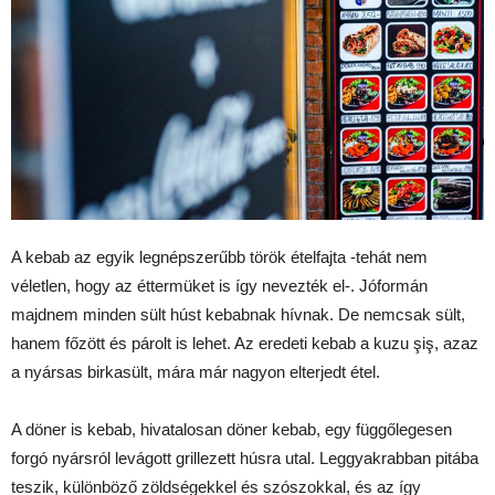
A kebab az egyik legnépszerűbb török ételfajta -tehát nem
véletlen, hogy az éttermüket is így nevezték el-. Jóformán
majdnem minden sült húst kebabnak hívnak. De nemcsak sült,
hanem főzött és párolt is lehet. Az eredeti kebab a kuzu şiş, azaz
a nyársas birkasült, mára már nagyon elterjedt étel.
A döner is kebab, hivatalosan döner kebab, egy függőlegesen
forgó nyársról levágott grillezett húsra utal. Leggyakrabban pitába
teszik, különböző zöldségekkel és szószokkal, és az így