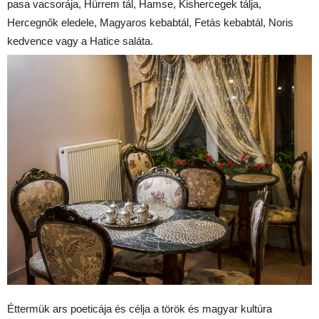
pasa vacsorája, Hürrem tál, Hamse, Kishercegek tálja,
Hercegnők eledele, Magyaros kebabtál, Fetás kebabtál, Noris
kedvence vagy a Hatice saláta.
Éttermük ars poeticája és célja a török és magyar kultúra