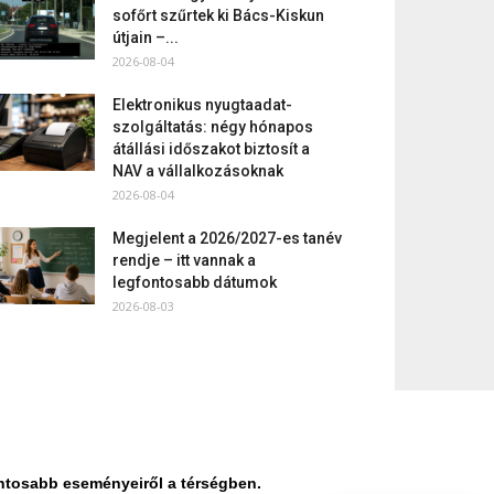
sofőrt szűrtek ki Bács-Kiskun
útjain –...
2026-08-04
Elektronikus nyugtaadat-
szolgáltatás: négy hónapos
átállási időszakot biztosít a
NAV a vállalkozásoknak
2026-08-04
Megjelent a 2026/2027-es tanév
rendje – itt vannak a
legfontosabb dátumok
2026-08-03
ontosabb eseményeiről a térségben.