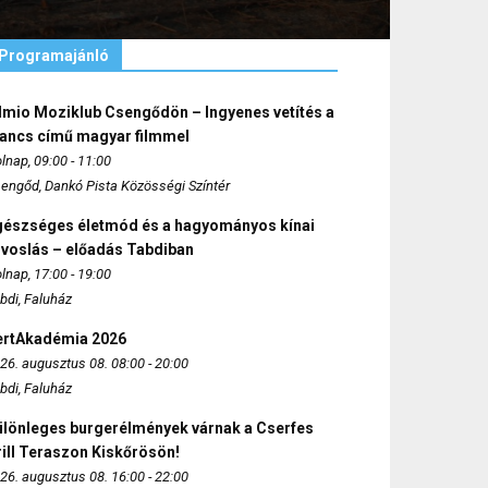
Programajánló
lmio Moziklub Csengődön – Ingyenes vetítés a
ancs című magyar filmmel
lnap, 09:00 - 11:00
engőd, Dankó Pista Közösségi Színtér
gészséges életmód és a hagyományos kínai
rvoslás – előadás Tabdiban
lnap, 17:00 - 19:00
bdi, Faluház
ertAkadémia 2026
26. augusztus 08. 08:00 - 20:00
bdi, Faluház
ülönleges burgerélmények várnak a Cserfes
ill Teraszon Kiskőrösön!
26. augusztus 08. 16:00 - 22:00