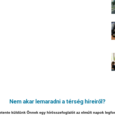
Nem akar lemaradni a térség híreiről?
i hetente küldünk Önnek egy hírösszefoglalót az elmúlt napok legf