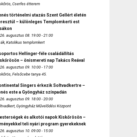
skőrös, Cserfes étterem
nés történelmi utazás Szent Gellért életén
eresztül – különleges Templomkerti est
zsákon
26. augusztus 08. 19:00 - 21:00
sák, Katolikus templomkert
oportos Hellinger-féle családállítás
iskőrösön – önismereti nap Takács Reával
26. augusztus 09. 10:00 - 17:00
skőrös, Felsőcebe tanya 45.
ntinental Singers érkezik Soltvadkertre –
enés este a Gyöngyház színpadán
26. augusztus 09. 18:00 - 20:00
ltvadkert, Gyöngyház Művelődési Központ
esterségek és alkotói napok Kiskőrösön –
lményekkel teli nyári program gyerekeknek
26. augusztus 10. 09:00 - 15:00