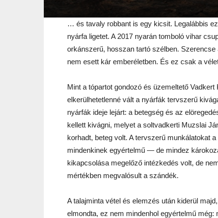
… és tavaly robbant is egy kicsit. Legalábbis ezz
nyárfa ligetet. A 2017 nyarán tomboló vihar csupá
orkánszerű, hosszan tartó szélben. Szerencse 
nem esett kár emberéletben. És ez csak a véle
Mint a tópartot gondozó és üzemeltető Vadkert
elkerülhetetlenné vált a nyárfák tervszerű kivágá
nyárfák ideje lejárt: a betegség és az elöregedés
kellett kivágni, melyet a soltvadkerti Muzslai Já
korhadt, beteg volt. A tervszerű munkálatokat 
mindenkinek egyértelmű — de mindez károkozás 
kikapcsolása megelőző intézkedés volt, de nem s
mértékben megvalósult a szándék.
A talajminta vétel és elemzés után kiderül majd
elmondta, ez nem mindenhol egyértelmű még: más