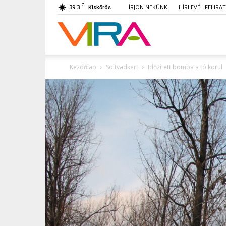
C
39.3
ÍRJON NEKÜNK!
HÍRLEVÉL FELIRA
Kiskőrös
VIRA
Kezdőlap
Soltvadkert
Időzített bomba a tó körül