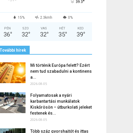
°
39.3
15%
2.3kmh
0%
PÉN
SZO
VAS
HÉT
KED
36
°
32
°
32
°
35
°
39
°
További hírek
Mi történik Európa felett? Ezért
nem tud szabadulni a kontinens
a...
2026-08-05
Folyamatosak a nyári
karbantartási munkálatok
Kiskőrösön – útburkolati jeleket
festenek és...
2026-08-05
Több száz gyorshajtót és ittas