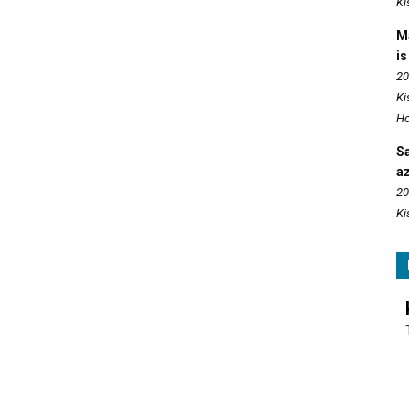
Ki
M
is
20
Ki
Ho
S
az
20
Ki