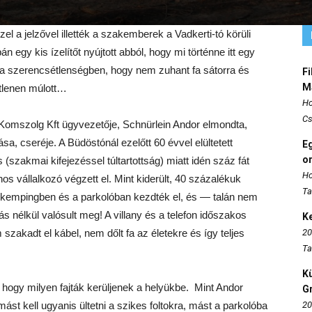
el a jelzővel illették a szakemberek a Vadkerti-tó körüli
n egy kis ízelítőt nyújtott abból, hogy mi történne itt egy
a szerencsétlenségben, hogy nem zuhant fa sátorra és
Fi
M
tlenen múlott…
Ho
Cs
 Komszolg Kft ügyvezetője, Schnürlein Andor elmondta,
sa, cseréje. A Büdöstónál ezelőtt 60 évvel elültetett
E
o
 (szakmai kifejezéssel túltartottság) miatt idén száz fát
Ho
nos vállalkozó végzett el. Mint kiderült, 40 százalékuk
Ta
a kempingben és a parkolóban kezdték el, és — talán nem
nélkül valósult meg! A villany és a telefon időszakos
K
zakadt el kábel, nem dőlt fa az életekre és így teljes
20
Ta
K
, hogy milyen fajták kerüljenek a helyükbe. Mint Andor
Gr
t kell ugyanis ültetni a szikes foltokra, mást a parkolóba
20