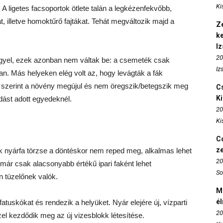
Ki
 ligetes facsoportok ötlete talán a legkézenfekvőbb,
t, illetve homoktűrő fajtákat. Tehát megváltozik majd a
Ze
k
I
20
lggyel, ezek azonban nem váltak be: a csemeték csak
Iz
ban. Más helyeken elég volt az, hogy levágták a fák
ok szerint a növény megújul és nem öregszik/betegszik meg
Cs
K
dást adott egyedeknél.
20
Ki
Co
z
ik nyárfa törzse a döntéskor nem reped meg, alkalmas lehet
20
már csak alacsonyabb értékű ipari faként lehet
So
n tüzelőnek valók.
M
é
fatuskókat és rendezik a helyüket. Nyár elejére új, vízparti
20
el kezdődik meg az új vizesblokk létesítése.