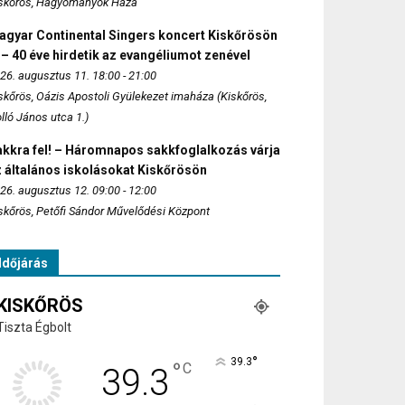
skőrös, Hagyományok Háza
agyar Continental Singers koncert Kiskőrösön
 – 40 éve hirdetik az evangéliumot zenével
26. augusztus 11. 18:00 - 21:00
skőrös, Oázis Apostoli Gyülekezet imaháza (Kiskőrös,
lló János utca 1.)
akkra fel! – Háromnapos sakkfoglalkozás várja
 általános iskolásokat Kiskőrösön
26. augusztus 12. 09:00 - 12:00
skőrös, Petőfi Sándor Művelődési Központ
Időjárás
KISKŐRÖS
Tiszta Égbolt
°
39.3
°
C
39.3