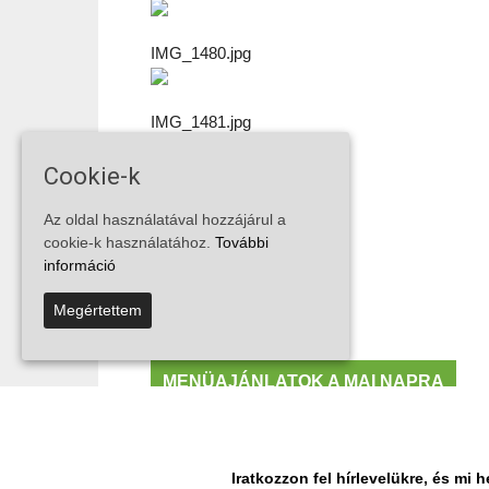
IMG_1480.jpg
IMG_1481.jpg
Cookie-k
IMG_1482.jpg
Az oldal használatával hozzájárul a
cookie-k használatához.
További
IMG_1483.jpg
információ
Megértettem
IMG_1484.jpg
MENÜAJÁNLATOK A MAI NAPRA
MEGOSZTÁS
Facebook
Iratkozzon fel hírlevelükre, és m