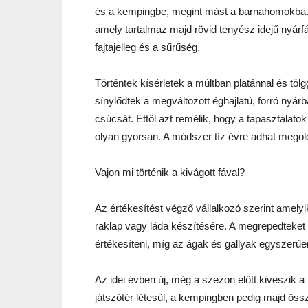
és a kempingbe, megint mást a barnahomokba. A
amely tartalmaz majd rövid tenyész idejű nyárfá
fajtajelleg és a sűrűség.
Történtek kísérletek a múltban platánnal és tö
sínylődtek a megváltozott éghajlatú, forró nyár
csúcsát. Ettől azt remélik, hogy a tapasztalat
olyan gyorsan. A módszer tíz évre adhat megol
Vajon mi történik a kivágott fával?
Az értékesítést végző vállalkozó szerint amely
raklap vagy láda készítésére. A megrepedteket 
értékesíteni, míg az ágak és gallyak egyszerűe
Az idei évben új, még a szezon előtt kiveszik a 
játszótér létesül, a kempingben pedig majd őssz