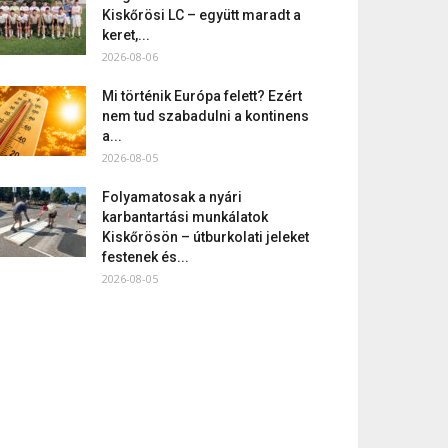
Kiskőrösi LC – együtt maradt a
keret,...
2026-08-06
Mi történik Európa felett? Ezért
nem tud szabadulni a kontinens
a...
2026-08-05
Folyamatosak a nyári
karbantartási munkálatok
Kiskőrösön – útburkolati jeleket
festenek és...
2026-08-05