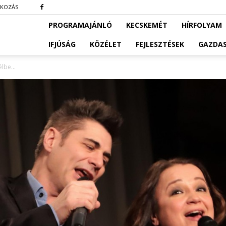
TKOZÁS
PROGRAMAJÁNLÓ
KECSKEMÉT
HÍRFOLYAM
IFJÚSÁG
KÖZÉLET
FEJLESZTÉSEK
GAZDA
télbe…