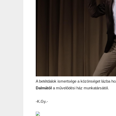
A betétdalok ismertsége a közönséget lázba ho
Dalmától
a művelődési ház munkatársától.
-K.Gy.-