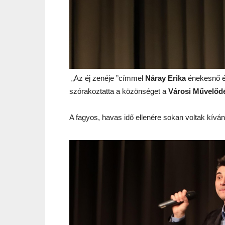
„Az éj zenéje ”címmel
Náray Erika
énekesnő 
szórakoztatta a közönséget a
Városi Művelőd
A fagyos, havas idő ellenére sokan voltak kíván