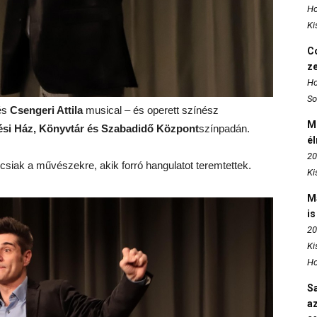
Ho
Ki
Co
z
Ho
So
és
Csengeri Attila
musical – és operett színész
M
ési Ház, Könyvtár és Szabadidő Központ
színpadán.
é
20
csiak a művészekre, akik forró hangulatot teremtettek.
Ki
M
is
20
Ki
Ho
S
az