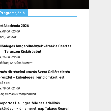
Programajánló
ertAkadémia 2026
, 08:00 - 20:00
bdi, Faluház
ülönleges burgerélmények várnak a Cserfes
ill Teraszon Kiskőrösön!
, 16:00 - 22:00
skőrös, Cserfes étterem
nés történelmi utazás Szent Gellért életén
eresztül – különleges Templomkerti est
zsákon
, 19:00 - 21:00
sák, Katolikus templomkert
oportos Hellinger-féle családállítás
iskőrösön – önismereti nap Takács Reával