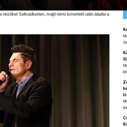
a nézőket Soltvadkerten, majd némi ismertető után átadta a
K
Ma
Ta
K
Gr
Ma
Ki
Ze
k
I
Ma
Iz
Cs
K