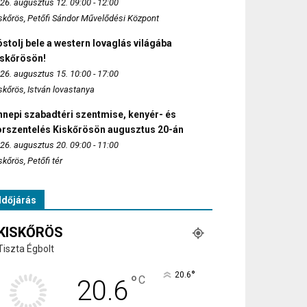
26. augusztus 12. 09:00 - 12:00
skőrös, Petőfi Sándor Művelődési Központ
stolj bele a western lovaglás világába
iskőrösön!
26. augusztus 15. 10:00 - 17:00
skőrös, István lovastanya
nepi szabadtéri szentmise, kenyér- és
orszentelés Kiskőrösön augusztus 20-án
26. augusztus 20. 09:00 - 11:00
skőrös, Petőfi tér
Időjárás
KISKŐRÖS
Tiszta Égbolt
°
20.6
°
C
20.6