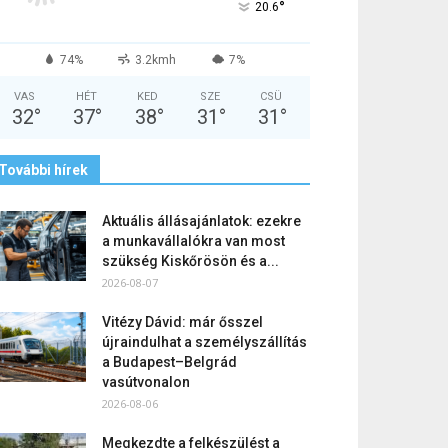
°
20.6
74%
3.2kmh
7%
VAS
HÉT
KED
SZE
CSÜ
32
°
37
°
38
°
31
°
31
°
További hírek
Aktuális állásajánlatok: ezekre
a munkavállalókra van most
szükség Kiskőrösön és a...
2026-08-07
Vitézy Dávid: már ősszel
újraindulhat a személyszállítás
a Budapest–Belgrád
vasútvonalon
2026-08-06
Megkezdte a felkészülést a