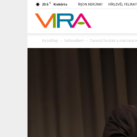
C
20.6
ÍRJON NEKÜNK!
HÍRLEVÉL FELIRA
Kiskőrös
VIRA
Kezdőlap
Soltvadkert
Tavaszt hoztak a márciusi 