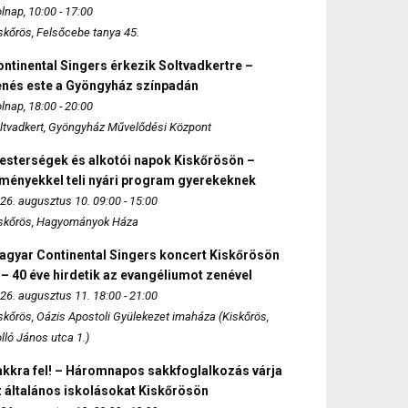
lnap, 10:00 - 17:00
skőrös, Felsőcebe tanya 45.
ntinental Singers érkezik Soltvadkertre –
enés este a Gyöngyház színpadán
lnap, 18:00 - 20:00
ltvadkert, Gyöngyház Művelődési Központ
esterségek és alkotói napok Kiskőrösön –
lményekkel teli nyári program gyerekeknek
26. augusztus 10. 09:00 - 15:00
skőrös, Hagyományok Háza
agyar Continental Singers koncert Kiskőrösön
 – 40 éve hirdetik az evangéliumot zenével
26. augusztus 11. 18:00 - 21:00
skőrös, Oázis Apostoli Gyülekezet imaháza (Kiskőrös,
lló János utca 1.)
akkra fel! – Háromnapos sakkfoglalkozás várja
 általános iskolásokat Kiskőrösön