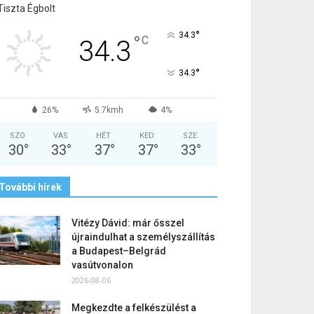
Tiszta Égbolt
°
34.3
°
C
34.3
°
34.3
26%
5.7kmh
4%
SZO
VAS
HÉT
KED
SZE
30
°
33
°
37
°
37
°
33
°
További hírek
Vitézy Dávid: már ősszel
újraindulhat a személyszállítás
a Budapest–Belgrád
vasútvonalon
2026-08-06
Megkezdte a felkészülést a