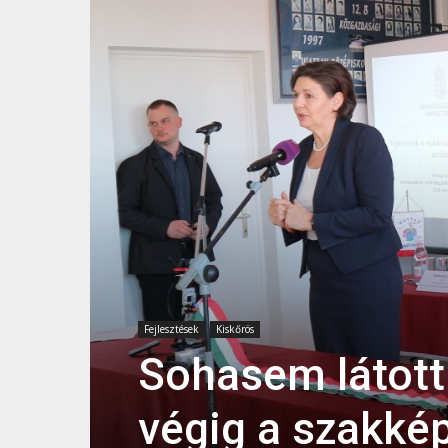
Fejlesztések
Kiskőrös
Sohasem látott 
végig a szakké