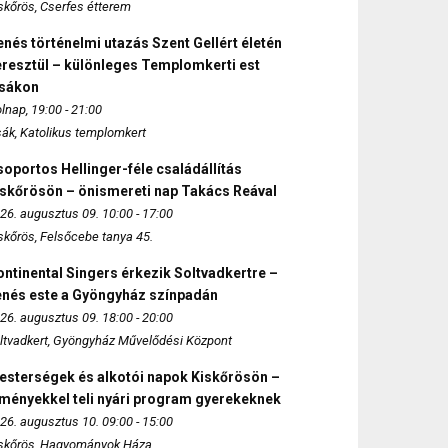
skőrös, Cserfes étterem
nés történelmi utazás Szent Gellért életén
eresztül – különleges Templomkerti est
zsákon
lnap, 19:00 - 21:00
sák, Katolikus templomkert
oportos Hellinger-féle családállítás
iskőrösön – önismereti nap Takács Reával
26. augusztus 09. 10:00 - 17:00
skőrös, Felsőcebe tanya 45.
ntinental Singers érkezik Soltvadkertre –
enés este a Gyöngyház színpadán
26. augusztus 09. 18:00 - 20:00
ltvadkert, Gyöngyház Művelődési Központ
esterségek és alkotói napok Kiskőrösön –
lményekkel teli nyári program gyerekeknek
26. augusztus 10. 09:00 - 15:00
skőrös, Hagyományok Háza