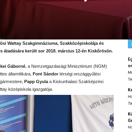
ösi Wattay Szakgimnáziuma, Szakközépiskolája és
es átadására került sor 2018. március 12-én Kiskőrösön.
E
o
skei Gáborné
, a Nemzetgazdasági Minisztérium (NGM)
Ma
ttes államtitkára,
Font Sándor
térségi országgyűlési
Ta
lgármestere,
Papp Gyula
a Kiskunhalasi Szakképzési
tay középiskola igazgatója.
K
Ho
Ta
K
Gr
Ho