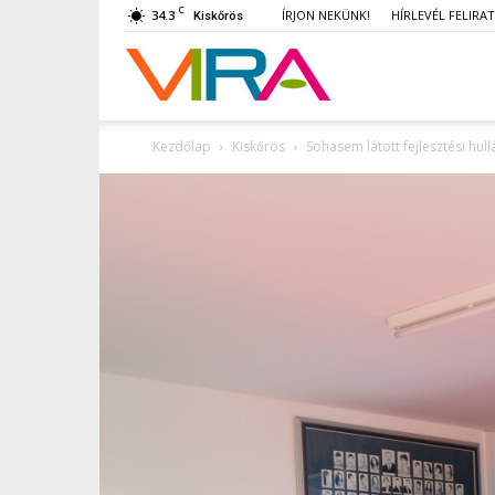
C
34.3
ÍRJON NEKÜNK!
HÍRLEVÉL FELIRA
Kiskőrös
VIRA
Kezdőlap
Kiskőrös
Sohasem látott fejlesztési hu