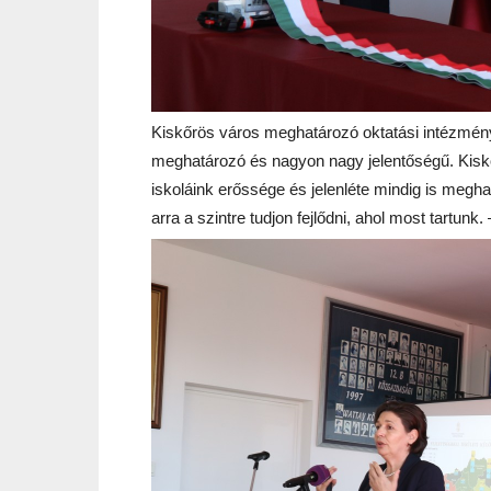
Kiskőrös város meghatározó oktatási intézmén
meghatározó és nagyon nagy jelentőségű. Kiskő
iskoláink erőssége és jelenléte mindig is megh
arra a szintre tudjon fejlődni, ahol most tartun