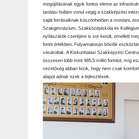
megújításának egyik fontos eleme az infrastrukt
tanítási hullám vonul végig a szakképzési intéz
saját forrásaiknak köszönhetően a mostani, össz
Szakgimnázium, Szakközépiskola és Kollégium h
nyílászárók cseréjére is sor került, emellett m
forint értékben. Folyamatosan bővítik eszköztá
vásároltak. A Kiskunhalasi Szakképzési Centru
összesen több mint 485,5 millió forintot, míg es
vezetőség abban bízik, hogy nem csak komforté
alapot adnak ezek a fejlesztések.