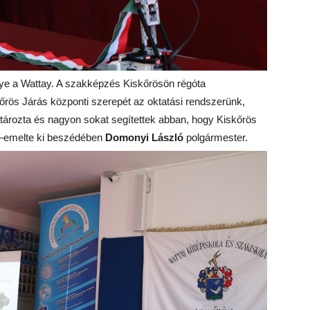
ye a Wattay. A szakképzés Kiskőrösön régóta
rös Járás központi szerepét az oktatási rendszerünk,
atározta és nagyon sokat segítettek abban, hogy Kiskőrös
k. –emelte ki beszédében
Domonyi László
polgármester.