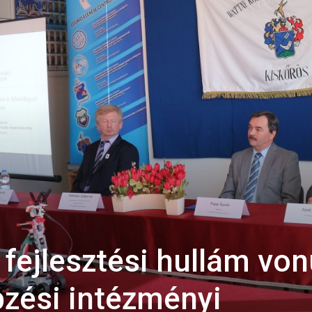
fejlesztési hullám von
pzési intézményi