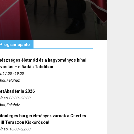
Programajánló
gészséges életmód és a hagyományos kínai
rvoslás – előadás Tabdiban
, 17:00 - 19:00
bdi, Faluház
ertAkadémia 2026
lnap, 08:00 - 20:00
bdi, Faluház
ülönleges burgerélmények várnak a Cserfes
ill Teraszon Kiskőrösön!
lnap, 16:00 - 22:00