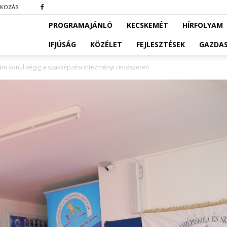
TKOZÁS
PROGRAMAJÁNLÓ
KECSKEMÉT
HÍRFOLYAM
IFJÚSÁG
KÖZÉLET
FEJLESZTÉSEK
GAZDA
llám vonul végig a szakképzési intézményi rendszeren