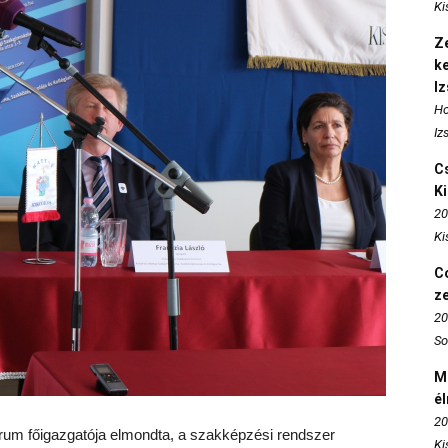
Ki
Ze
k
I
Ho
Iz
Cs
K
20
Ki
Co
z
20
So
M
é
20
rum főigazgatója elmondta, a szakképzési rendszer
Ki