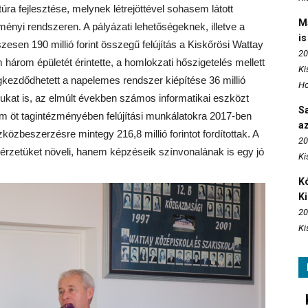
úra fejlesztése, melynek létrejöttével sohasem látott
M
ményi rendszeren. A pályázati lehetőségeknek, illetve a
is
esen 190 millió forint összegű felújítás a Kiskőrösi Wattay
20
árom épületét érintette, a homlokzati hőszigetelés mellett
Ki
egkezdődhetett a napelemes rendszer kiépítése 36 millió
Ho
rukat is, az elmúlt években számos informatikai eszközt
S
m öt tagintézményében felújítási munkálatokra 2017-ben
az
zközbeszerzésre mintegy 216,8 millió forintot fordítottak. A
20
rzetüket növeli, hanem képzéseik színvonalának is egy jó
Ki
Kó
K
20
Ki