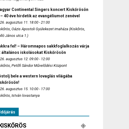
agyar Continental Singers koncert Kiskőrösön
 – 40 éve hirdetik az evangéliumot zenével
26. augusztus 11. 18:00 - 21:00
skőrös, Oázis Apostoli Gyülekezet imaháza (Kiskőrös,
lló János utca 1.)
akkra fel! – Háromnapos sakkfoglalkozás várja
 általános iskolásokat Kiskőrösön
26. augusztus 12. 09:00 - 12:00
skőrös, Petőfi Sándor Művelődési Központ
stolj bele a western lovaglás világába
iskőrösön!
26. augusztus 15. 10:00 - 17:00
skőrös, István lovastanya
Időjárás
KISKŐRÖS