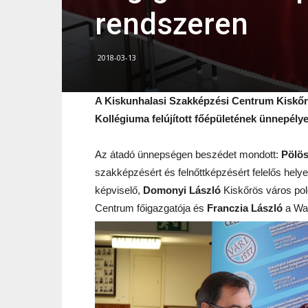
rendszeren
2018-03-13
A Kiskunhalasi Szakképzési Centrum Kiskőr
Kollégiuma felújított főépületének ünnepély
Az átadó ünnepségen beszédet mondott:
Pölö
szakképzésért és felnőttképzésért felelős helye
képviselő,
Domonyi László
Kiskőrös város po
Centrum főigazgatója és
Franczia László
a Wat