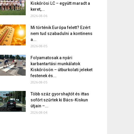
Kiskőrösi LC – együtt maradt a
keret,...
2026-08-06
Mi történik Európa felett? Ezért
nem tud szabadulni a kontinens
a...
2026-08-05
Folyamatosak a nyári
karbantartási munkálatok
Kiskőrösön – útburkolati jeleket
festenek és...
2026-08-05
Több száz gyorshajtót és ittas
sofőrt szűrtek ki Bács-Kiskun
útjain –...
2026-08-04