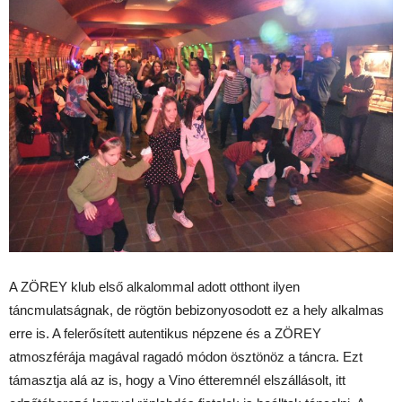
A ZÖREY klub első alkalommal adott otthont ilyen
táncmulatságnak, de rögtön bebizonyosodott ez a hely alkalmas
erre is. A felerősített autentikus népzene és a ZÖREY
atmoszférája magával ragadó módon ösztönöz a táncra. Ezt
támasztja alá az is, hogy a Vino étteremnél elszállásolt, itt