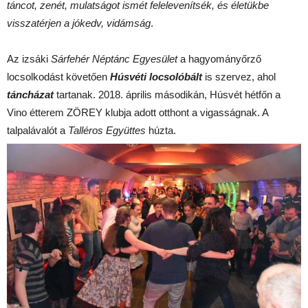
táncot, zenét, mulatságot ismét felelevenítsék, és életükbe
visszatérjen a jókedv, vidámság
.
Az izsáki
Sárfehér Néptánc Egyesület
a hagyományőrző
locsolkodást követően
Húsvéti locsolóbált
is szervez, ahol
táncházat
tartanak. 2018. április másodikán, Húsvét hétfőn a
Vino étterem ZÖREY klubja adott otthont a vigasságnak. A
talpalávalót a
Talléros Együttes
húzta.