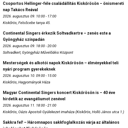
Csoportos Hellinger-féle családállítás Kiskőrösön – önismereti
nap Takács Reával
2026. augusztus 09. 10:00 - 17:00
Kiskőrös, Felsőcebe tanya 45.
Continental Singers érkezik Soltvadkertre – zenés este a
Gyöngyház színpadán
2026. augusztus 09. 18:00 - 20:00
Soltvadkert, Gyöngyház Művelődési Központ
Mesterségek és alkotói napok Kiskőrösön – élményekkel teli
nyári program gyerekeknek
2026. augusztus 10. 09:00 - 15:00
Kiskőrös, Hagyományok Háza
Magyar Continental Singers koncert Kiskőrösön is – 40 éve
hirdetik az evangéliumot zenével
2026. augusztus 11. 18:00 - 21:00
Kiskőrös, Oázis Apostoli Gyülekezet imaháza (Kiskőrös, Holló János utca 1.)
Sakkra fel! – Háromnapos sakkfoglalkozás várja az általános