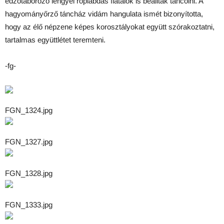
edzőtáborozó lengyel röplabdás fiatalok is beálltak táncolni. A
hagyományőrző táncház vidám hangulata ismét bizonyította,
hogy az élő népzene képes korosztályokat együtt szórakoztatni,
tartalmas együttlétet teremteni.
-fg-
FGN_1324.jpg
FGN_1327.jpg
FGN_1328.jpg
FGN_1333.jpg