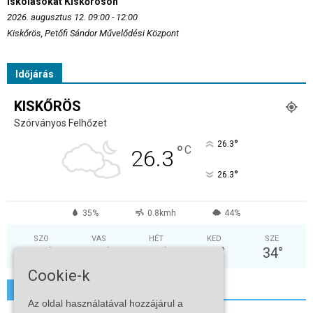
iskolásokat Kiskőrösön
2026. augusztus 12. 09:00 - 12:00
Kiskőrös, Petőfi Sándor Művelődési Központ
Időjárás
KISKŐRÖS
Szórványos Felhőzet
°
26.3
°
C
26.3
°
26.3
35%
0.8kmh
44%
SZO
VAS
HÉT
KED
SZE
29
°
32
°
35
°
38
°
34
°
Cookie-k
További hírek
Az oldal használatával hozzájárul a