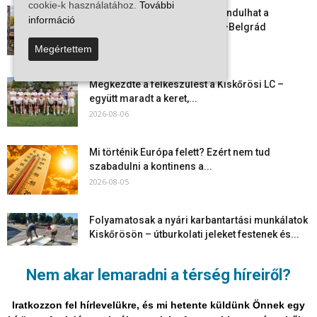
cookie-k használatához.
További
Vitézy Dávid: már ősszel újraindulhat a
információ
személyszállítás a Budapest–Belgrád
vasútvonalon
Megértettem
2026-08-06
Megkezdte a felkészülést a Kiskőrösi LC –
együtt maradt a keret,...
2026-08-06
Mi történik Európa felett? Ezért nem tud
szabadulni a kontinens a...
2026-08-05
Folyamatosak a nyári karbantartási munkálatok
Kiskőrösön – útburkolati jeleket festenek és...
2026-08-05
Nem akar lemaradni a térség híreiről?
Több száz gyorshajtót és ittas sofőrt szűrtek ki
Bács-Kiskun útjain –...
Iratkozzon fel hírlevelükre, és mi hetente küldünk Önnek egy