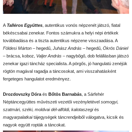
A
Talléros Együttes
, autentikus vonós népzenét játszó, fiatal
békéscsabai zenekar. Fontos számukra a helyi népi értékek
továbbadása és a tiszta autentikus népzene visszaadása. A
Földesi Márton
– hegedű,
Juhász András
– hegedű,
Ökrös Dániel
– brácsa, koboz,
Valjer András
– nagybőgő, dob felállásban játszó
zenekar igazi táncház specialista. A pörgős, jó hangulatú zenéjük
rögtön magával ragadja a táncosokat, ami visszahatásként
fergeteges hangulatot eredményez.
Drozdovszky Dóra
és
Bőtös Barnabás
, a Sárfehér
Néptáncegyüttes művészeti vezetői vezényletével
somogyi,
szatmári, széki, moldvai dél-alföldi, kalotaszegi
és
magyarpalatkai
tájegységek táncrendjeiből válogatva, kicsik és
nagyok együtt ropták a táncokat.