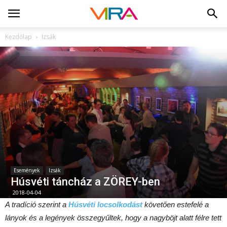
Kezdőlap
Izsák
Események
Izsák
Húsvéti táncház a ZÖREY-ben
2018-04-04
A tradíció szerint a
Húsvéti locsolkodást
követően estefelé a
lányok és a legények összegyűltek, hogy a nagyböjt alatt félre tett