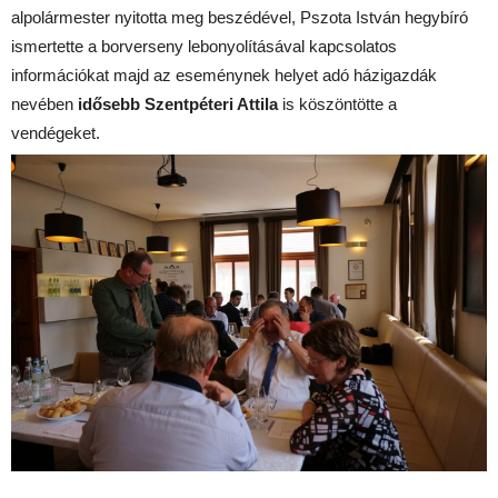
alpolármester nyitotta meg beszédével, Pszota István hegybíró
ismertette a borv
erseny lebonyolításával kapcsolatos
információkat majd az eseménynek helyet adó házigazdák
nevében
idősebb Szentpéteri Attila
is köszöntötte a
vendégeket.