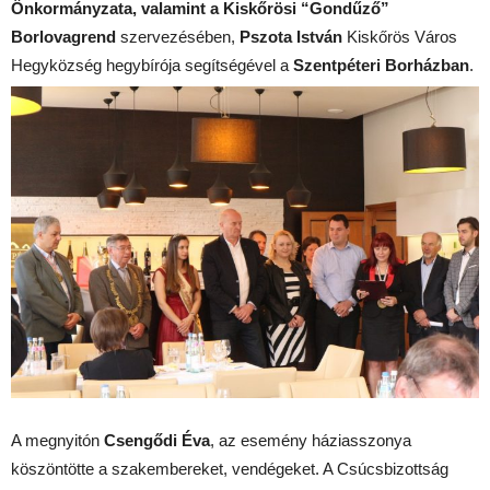
Önkormányzata, valamint a Kiskőrösi “Gondűző”
Borlovagrend
szervezésében,
Pszota István
Kiskőrös Város
Hegyközség hegybírója segítségével a
Szentpéteri Borházban
.
A megnyitón
Csengődi Éva
, az esemény háziasszonya
köszöntötte a szakembereket, vendégeket. A Csúcsbizottság