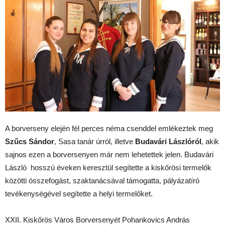
A borverseny elején fél perces néma csenddel emlékeztek meg
Szűcs Sándor
, Sasa tanár úrról, illetve
Budavári Lászlóról
, akik
sajnos ezen a borversenyen már nem lehetettek jelen. Budavári
László hosszú éveken keresztül segítette a kiskőrösi termelők
közötti összefogást, szaktanácsával támogatta, pályázatíró
tevékenységével segítette a helyi termelőket.
XXII. Kiskőrös Város Borversenyét Pohankovics András