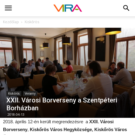
Kezdőlap
Kiskőrös
Kiskőrös
Verseny
XXII. Városi Borverseny a Szentpéteri
Borházban
2018-04-13
2018. április 12-én került megrendezésre a
XXII. Városi
Borverseny
,
Kiskőrös Város Hegyközsége, Kiskőrös Város