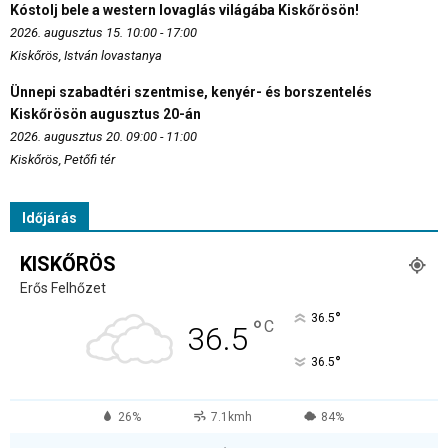
Kóstolj bele a western lovaglás világába Kiskőrösön!
2026. augusztus 15. 10:00 - 17:00
Kiskőrös, István lovastanya
Ünnepi szabadtéri szentmise, kenyér- és borszentelés
Kiskőrösön augusztus 20-án
2026. augusztus 20. 09:00 - 11:00
Kiskőrös, Petőfi tér
Időjárás
KISKŐRÖS
Erős Felhőzet
°
36.5
°
C
36.5
°
36.5
26%
7.1kmh
84%