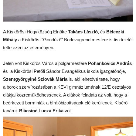
A Kiskőrösi Hegyközség Elnöke
Takács László
, és
Béleczki
Mihály
a Kiskőrösi “Gondűző” Borlovagrend mestere is tiszteletét
tette ezen az eseményen.
Jelen volt Kiskőrös Város alpolgármestere
Pohankovics András
és a Kiskőrösi Petőfi Sándor Evangélikus iskola igazgatónője,
Szentgyörgyiné Szlovák Mária
is, aki lehetővé tette, hogy
a borok szervírozásában a KEVI gimnáziumának 12/E osztályos
diákjai közreműködhessenek. A diákok feladata az volt, hogy a
beérkezett borminták a bírálóbizottságok elé kerüljenek. Kísérő
tanáruk
Biácsiné Lucza Erika
volt.