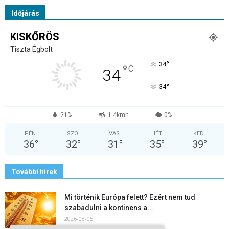
Időjárás
KISKŐRÖS
Tiszta Égbolt
°
34
°
C
34
°
34
21%
1.4kmh
0%
PÉN
SZO
VAS
HÉT
KED
36
°
32
°
31
°
35
°
39
°
További hírek
Mi történik Európa felett? Ezért nem tud
szabadulni a kontinens a...
2026-08-05