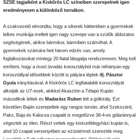
SZSE tagjaiként a Kiskőrös LC színeiben szerepelnek igen
eredményesen a különböző tornákon.
A szakvezető elmondta, hogy a sikerek hátterében a gyermekek
lelkes munkája mellett igen nagy szerepe van a szülők áldozatos
segítségének, akikre bármikor, bármiben számíthat. A
gyermekek számára heti három edzés van, amely
foglalkozásokat mintegy 20 fiatal látogatja rendszeresen. Meg kell
említeni, hogy a most óvodás korosztályból már néhányan egy
korosztállyal idősebbek között is pályára léptek
ifj. Pásztor
Gyula
irányításával. A Kiskőrös LC legfiatalabb korosztályát
alkotják az U7-esek, akikkel Akasztón a Télapó Kupán
másodikok lettek és
Madarász Ruben
lett a gólkirály. Ezt
követően Baján szerepeltek egy rangos tornán, ahol Szekszárd,
Paks, Baja és Kalocsa csapatit is megelőzve 38-4-es gólaránnyal
végeztek az élen. Részt vettek egy kiskunfélegyházi kupán is,
ahol 10 csapat versenyében az ezüstérmet szerezték meg.