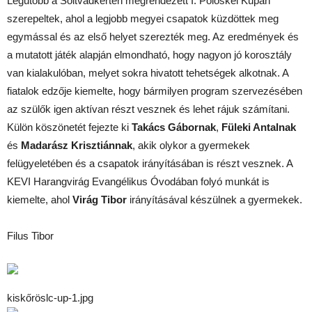
Legutóbb a Soltvadkerten megrendezett I. Pölöskei Kupán
szerepeltek, ahol a legjobb megyei csapatok küzdöttek meg
egymással és az első helyet szerezték meg. Az eredmények és
a mutatott játék alapján elmondható, hogy nagyon jó korosztály
van kialakulóban, melyet sokra hivatott tehetségek alkotnak. A
fiatalok edzője kiemelte, hogy bármilyen program szervezésében
az szülők igen aktívan részt vesznek és lehet rájuk számítani.
Külön köszönetét fejezte ki
Takács Gábornak
,
Füleki Antalnak
és
Madarász Krisztiánnak
, akik olykor a gyermekek
felügyeletében és a csapatok irányításában is részt vesznek. A
KEVI Harangvirág Evangélikus Óvodában folyó munkát is
kiemelte, ahol
Virág Tibor
irányításával készülnek a gyermekek.
Filus Tibor
kiskőröslc-up-1.jpg