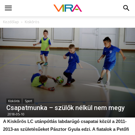
Kezdőlap
Kiskőrös
Kiskőrös
Sport
Csapatmunka – szülők nélkül nem megy
2018-05-10
A Kiskőrös LC utánpótlás labdarúgó csapatai közül a 2011-
2013-as születésűeket Pásztor Gyula edzi. A fiatalok a Petőfi