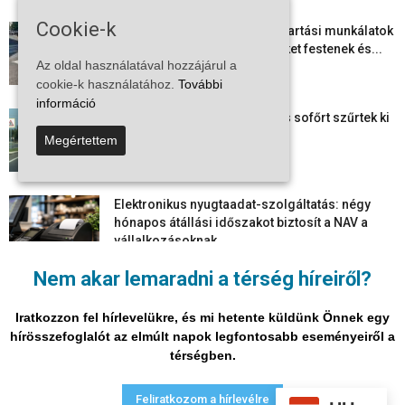
Cookie-k
Folyamatosak a nyári karbantartási munkálatok
Kiskőrösön – útburkolati jeleket festenek és...
Az oldal használatával hozzájárul a
2026-08-05
cookie-k használatához.
További
információ
Több száz gyorshajtót és ittas sofőrt szűrtek ki
Bács-Kiskun útjain –...
Megértettem
2026-08-04
Elektronikus nyugtaadat-szolgáltatás: négy
hónapos átállási időszakot biztosít a NAV a
vállalkozásoknak
2026-08-04
Nem akar lemaradni a térség híreiről?
Megjelent a 2026/2027-es tanév rendje – itt
vannak a legfontosabb dátumok
Iratkozzon fel hírlevelükre, és mi hetente küldünk Önnek egy
2026-08-03
hírösszefoglalót az elmúlt napok legfontosabb eseményeiről a
térségben.
Adatvédelmi nyilatkozat
Médiaajánlat
Impresszum
Feliratkozom a hírlevélre