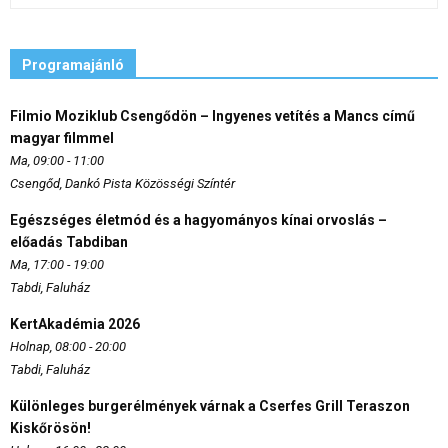
Programajánló
Filmio Moziklub Csengődön – Ingyenes vetítés a Mancs című
magyar filmmel
Ma, 09:00 - 11:00
Csengőd, Dankó Pista Közösségi Színtér
Egészséges életmód és a hagyományos kínai orvoslás –
előadás Tabdiban
Ma, 17:00 - 19:00
Tabdi, Faluház
KertAkadémia 2026
Holnap, 08:00 - 20:00
Tabdi, Faluház
Különleges burgerélmények várnak a Cserfes Grill Teraszon
Kiskőrösön!