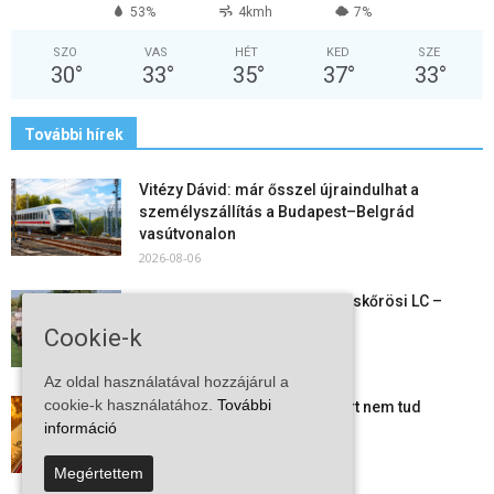
53%
4kmh
7%
SZO
VAS
HÉT
KED
SZE
30
°
33
°
35
°
37
°
33
°
További hírek
Vitézy Dávid: már ősszel újraindulhat a
személyszállítás a Budapest–Belgrád
vasútvonalon
2026-08-06
Megkezdte a felkészülést a Kiskőrösi LC –
együtt maradt a keret,...
Cookie-k
2026-08-06
Az oldal használatával hozzájárul a
cookie-k használatához.
További
Mi történik Európa felett? Ezért nem tud
információ
szabadulni a kontinens a...
2026-08-05
Megértettem