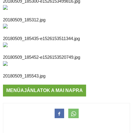
20180509_185300-e1526153499816.jpg
20180509_185312.jpg
20180509_185435-e1526153511344.jpg
20180509_185452-e1526153520749.jpg
20180509_185543.jpg
MENÜAJÁNLATOK A MAI NAPRA