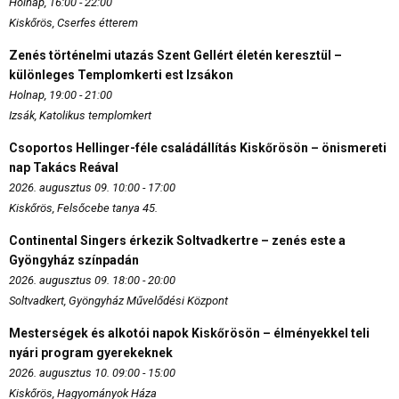
Holnap, 16:00 - 22:00
Kiskőrös, Cserfes étterem
Zenés történelmi utazás Szent Gellért életén keresztül –
különleges Templomkerti est Izsákon
Holnap, 19:00 - 21:00
Izsák, Katolikus templomkert
Csoportos Hellinger-féle családállítás Kiskőrösön – önismereti
nap Takács Reával
2026. augusztus 09. 10:00 - 17:00
Kiskőrös, Felsőcebe tanya 45.
Continental Singers érkezik Soltvadkertre – zenés este a
Gyöngyház színpadán
2026. augusztus 09. 18:00 - 20:00
Soltvadkert, Gyöngyház Művelődési Központ
Mesterségek és alkotói napok Kiskőrösön – élményekkel teli
nyári program gyerekeknek
2026. augusztus 10. 09:00 - 15:00
Kiskőrös, Hagyományok Háza