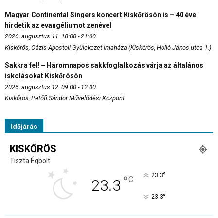
Magyar Continental Singers koncert Kiskőrösön is – 40 éve
hirdetik az evangéliumot zenével
2026. augusztus 11. 18:00 - 21:00
Kiskőrös, Oázis Apostoli Gyülekezet imaháza (Kiskőrös, Holló János utca 1.)
Sakkra fel! – Háromnapos sakkfoglalkozás várja az általános
iskolásokat Kiskőrösön
2026. augusztus 12. 09:00 - 12:00
Kiskőrös, Petőfi Sándor Művelődési Központ
Időjárás
KISKŐRÖS
Tiszta Égbolt
°
23.3
°
C
23.3
°
23.3