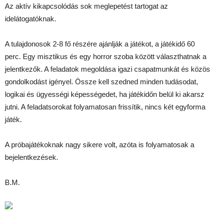
Az aktív kikapcsolódás sok meglepetést tartogat az
idelátogatóknak.
A tulajdonosok 2-8 fő részére ajánlják a játékot, a játékidő 60
perc. Egy misztikus és egy horror szoba között választhatnak a
jelentkezők. A feladatok megoldása igazi csapatmunkát és közös
gondolkodást igényel. Össze kell szedned minden tudásodat,
logikai és ügyességi képességedet, ha játékidőn belül ki akarsz
jutni. A feladatsorokat folyamatosan frissítik, nincs két egyforma
játék.
A próbajátékoknak nagy sikere volt, azóta is folyamatosak a
bejelentkezések.
B.M.