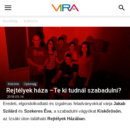
Kezdőlap
Kiskőrös
Kiskőrös
Újdonság
Rejtélyek háza –Te ki tudnál szabadulni?
2018-05-14
Eredeti, elgondolkodtató és izgalmas feladványokkal várja
Jakab
Szilárd
és
Szekeres Éva
, a szabadulni vágyókat
Kiskőrösön
,
az Izsáki úton található
Rejtélyek Házában
.