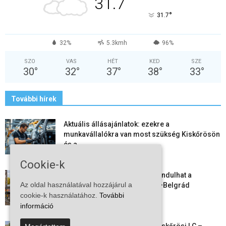
31.7
°
31.7
32%
5.3kmh
96%
SZO
VAS
HÉT
KED
SZE
30
°
32
°
37
°
38
°
33
°
További hírek
Aktuális állásajánlatok: ezekre a
munkavállalókra van most szükség Kiskőrösön
és a...
2026-08-07
Cookie-k
Vitézy Dávid: már ősszel újraindulhat a
Az oldal használatával hozzájárul a
személyszállítás a Budapest–Belgrád
vasútvonalon
cookie-k használatához.
További
információ
2026-08-06
Megkezdte a felkészülést a Kiskőrösi LC –