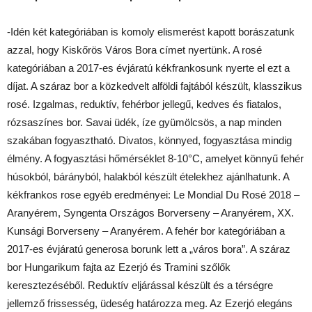
-Idén két kategóriában is komoly elismerést kapott borászatunk
azzal, hogy Kiskőrös Város Bora címet nyertünk. A rosé
kategóriában a 2017-es évjáratú kékfrankosunk nyerte el ezt a
díjat. A száraz bor a közkedvelt alföldi fajtából készült, klasszikus
rosé. Izgalmas, reduktív, fehérbor jellegű, kedves és fiatalos,
rózsaszínes bor. Savai üdék, íze gyümölcsös, a nap minden
szakában fogyasztható. Divatos, könnyed, fogyasztása mindig
élmény. A fogyasztási hőmérséklet 8-10°C, amelyet könnyű fehér
húsokból, bárányból, halakból készült ételekhez ajánlhatunk. A
kékfrankos rose egyéb eredményei: Le Mondial Du Rosé 2018 –
Aranyérem, Syngenta Országos Borverseny – Aranyérem, XX.
Kunsági Borverseny – Aranyérem. A fehér bor kategóriában a
2017-es évjáratú generosa borunk lett a „város bora”. A száraz
bor Hungarikum fajta az Ezerjó és Tramini szőlők
keresztezéséből. Reduktív eljárással készült és a térségre
jellemző frissesség, üdeség határozza meg. Az Ezerjó elegáns