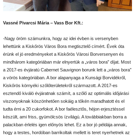
Vassné Pivarcsi Mária – Vass Bor Kft.:
-Nagy öröm számunkra, hogy az idei évben is versenyben
lehettünk a Kiskőrös Város Bora megtisztelő címért. Évek óta
érünk el jó eredményeket a Kiskőrös Városi Borversenyen és
mindhárom kategóriában már elnyertük a „város bora” díjat. Most
a 2017-es évjáratú Cabernet Sauvignon borunk lett a „város bora”
a vörös kategóriában. A bor alapanyaga a Kunsági Borvidékről,
Kiskőrös környéki szőlőterületekről származott. A 2017-es
esztendő kiváló évjáratnak számít, a szőlő az optimális időjárási
viszonyoknak köszönhetően sokáig a tőkén maradhatott és el
tudta érni a 20 cukorfokot. A bor faélesztős, héjon erjesztéssel
készült, ami friss, gyümölcsös ízvilágú. A továbbiakban borra a
palackban érlelés igen előnyös lehet. Ez a bor jó példája annak,
hogy a testes, hordóban barrikoltak mellett is teret nyerhetnek az