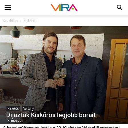
Kezdőlap
Kiskőrös
Kiskőrös
Verseny
Díjazták Kiskőrös legjobb borait
2018-05-23
A közelmúltban zajlott le a 22. Kiskőrös Városi Borverseny,