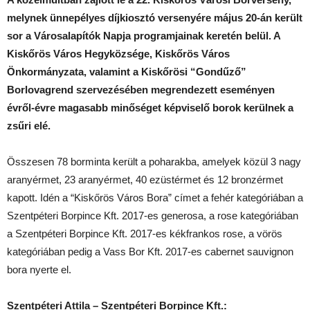
melynek ünnepélyes díjkiosztó versenyére május 20-án került
sor a Városalapítók Napja programjainak keretén belül.
A
Kiskőrös Város Hegyközsége, Kiskőrös Város
Önkormányzata, valamint a Kiskőrösi “Gondűző”
Borlovagrend szervezésében megrendezett eseményen
évről-évre magasabb minőséget képviselő borok kerülnek a
zsűri elé.
Összesen 78 borminta került a poharakba, amelyek közül 3 nagy
aranyérmet, 23 aranyérmet, 40 ezüstérmet és 12 bronzérmet
kapott. Idén a “Kiskőrös Város Bora” címet a fehér kategóriában a
Szentpéteri Borpince Kft. 2017-es generosa, a rose kategóriában
a Szentpéteri Borpince Kft. 2017-es kékfrankos rose, a vörös
kategóriában pedig a Vass Bor Kft. 2017-es cabernet sauvignon
bora nyerte el.
Szentpéteri Attila – Szentpéteri Borpince Kft.: