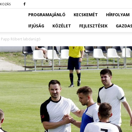
TKOZÁS
PROGRAMAJÁNLÓ
KECSKEMÉT
HÍRFOLYAM
IFJÚSÁG
KÖZÉLET
FEJLESZTÉSEK
GAZDA
át Papp Róbert labdarúgó