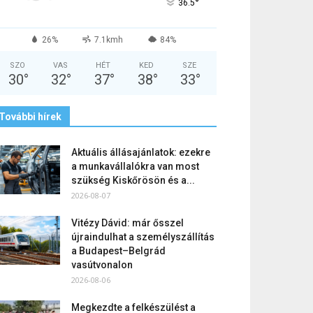
°
36.5
26%
7.1kmh
84%
SZO
VAS
HÉT
KED
SZE
30
°
32
°
37
°
38
°
33
°
További hírek
Aktuális állásajánlatok: ezekre
a munkavállalókra van most
szükség Kiskőrösön és a...
2026-08-07
Vitézy Dávid: már ősszel
újraindulhat a személyszállítás
a Budapest–Belgrád
vasútvonalon
2026-08-06
Megkezdte a felkészülést a