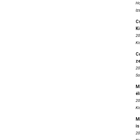
Ho
Iz
Cs
K
20
Ki
Co
z
20
So
M
é
20
Ki
M
is
20