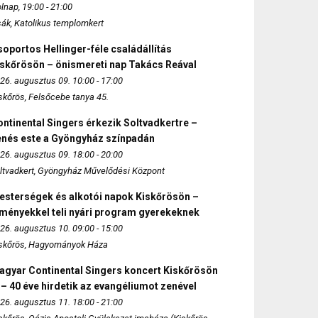
lnap, 19:00 - 21:00
sák, Katolikus templomkert
oportos Hellinger-féle családállítás
iskőrösön – önismereti nap Takács Reával
26. augusztus 09. 10:00 - 17:00
skőrös, Felsőcebe tanya 45.
ntinental Singers érkezik Soltvadkertre –
enés este a Gyöngyház színpadán
26. augusztus 09. 18:00 - 20:00
ltvadkert, Gyöngyház Művelődési Központ
esterségek és alkotói napok Kiskőrösön –
lményekkel teli nyári program gyerekeknek
26. augusztus 10. 09:00 - 15:00
skőrös, Hagyományok Háza
agyar Continental Singers koncert Kiskőrösön
 – 40 éve hirdetik az evangéliumot zenével
26. augusztus 11. 18:00 - 21:00