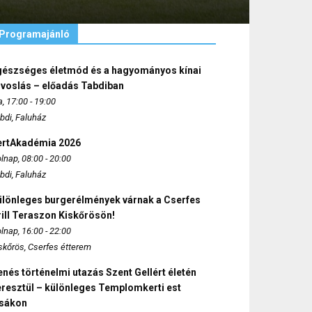
Programajánló
gészséges életmód és a hagyományos kínai
rvoslás – előadás Tabdiban
, 17:00 - 19:00
bdi, Faluház
ertAkadémia 2026
lnap, 08:00 - 20:00
bdi, Faluház
ülönleges burgerélmények várnak a Cserfes
ill Teraszon Kiskőrösön!
lnap, 16:00 - 22:00
skőrös, Cserfes étterem
nés történelmi utazás Szent Gellért életén
eresztül – különleges Templomkerti est
zsákon