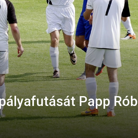
 pályafutását Papp Rób