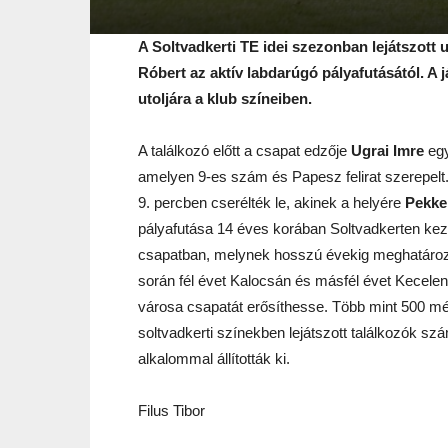
A Soltvadkerti TE idei szezonban lejátszott
Róbert az aktív labdarúgó pályafutásától. A 
utoljára a klub színeiben.
A találkozó előtt a csapat edzője
Ugrai Imre
egy
amelyen 9-es szám és Papesz felirat szerepelt.
9. percben cserélték le, akinek a helyére
Pekke
pályafutása 14 éves korában Soltvadkerten kez
csapatban, melynek hosszú évekig meghatározó j
során fél évet Kalocsán és másfél évet Kecelen 
városa csapatát erősíthesse. Több mint 500 m
soltvadkerti színekben lejátszott találkozók sz
alkalommal állították ki.
Filus Tibor