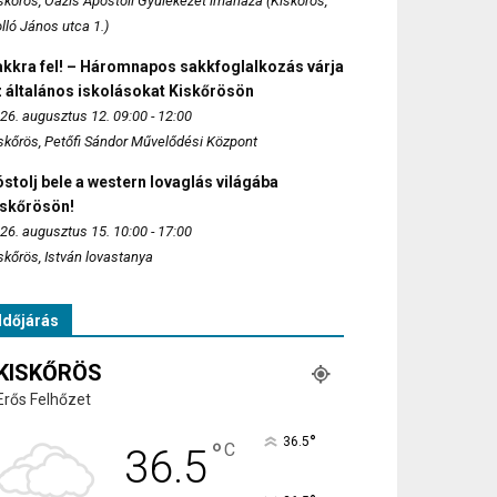
skőrös, Oázis Apostoli Gyülekezet imaháza (Kiskőrös,
lló János utca 1.)
akkra fel! – Háromnapos sakkfoglalkozás várja
 általános iskolásokat Kiskőrösön
26. augusztus 12. 09:00 - 12:00
skőrös, Petőfi Sándor Művelődési Központ
stolj bele a western lovaglás világába
iskőrösön!
26. augusztus 15. 10:00 - 17:00
skőrös, István lovastanya
Időjárás
KISKŐRÖS
Erős Felhőzet
°
36.5
°
C
36.5