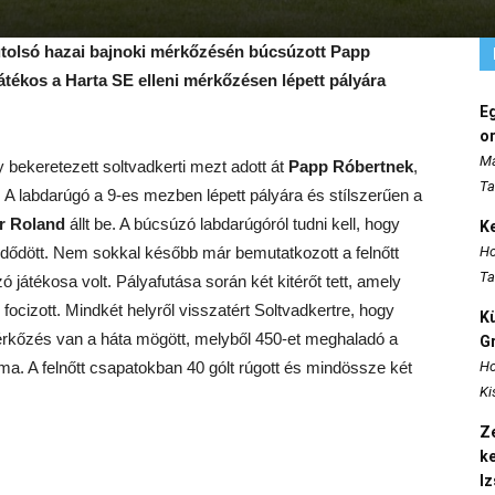
 utolsó hazai bajnoki mérkőzésén búcsúzott Papp
játékos a Harta SE elleni mérkőzésen lépett pályára
E
o
Ma
 bekeretezett soltvadkerti mezt adott át
Papp Róbertnek
,
Ta
 A labdarúgó a 9-es mezben lépett pályára és stílszerűen a
r Roland
állt be. A búcsúzó labdarúgóról tudni kell, hogy
K
dődött. Nem sokkal később már bemutatkozott a felnőtt
Ho
Ta
átékosa volt. Pályafutása során két kitérőt tett, amely
focizott. Mindkét helyről visszatért Soltvadkertre, hogy
K
érkőzés van a háta mögött, melyből 450-et meghaladó a
Gr
áma. A felnőtt csapatokban 40 gólt rúgott és mindössze két
Ho
Ki
Ze
k
I