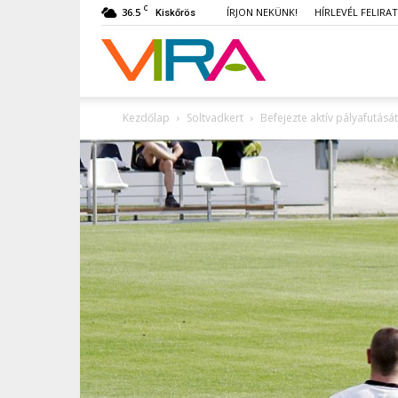
C
36.5
ÍRJON NEKÜNK!
HÍRLEVÉL FELIRA
Kiskőrös
VIRA
Kezdőlap
Soltvadkert
Befejezte aktív pályafutás