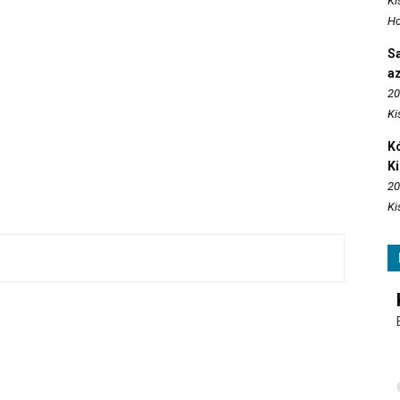
Ki
Ho
S
az
20
Ki
Kó
K
20
Ki