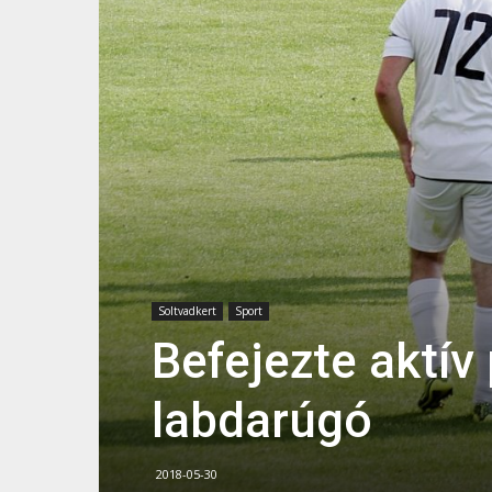
Soltvadkert
Sport
Befejezte aktív
labdarúgó
2018-05-30