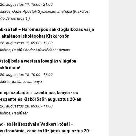
26. augusztus 11. 18:00 - 21:00
skőrös, Oázis Apostoli Gyülekezet imaháza (Kiskőrös,
lló János utca 1.)
akkra fel! – Háromnapos sakkfoglalkozás várja
 általános iskolásokat Kiskőrösön
26. augusztus 12. 09:00 - 12:00
skőrös, Petőfi Sándor Művelődési Központ
stolj bele a western lovaglás világába
iskőrösön!
26. augusztus 15. 10:00 - 17:00
skőrös, István lovastanya
nepi szabadtéri szentmise, kenyér- és
orszentelés Kiskőrösön augusztus 20-án
26. augusztus 20. 09:00 - 11:00
skőrös, Petőfi tér
d- és Halfesztivál a Vadkerti-tónál –
sztronómia, zene és tűzijáték augusztus 20-