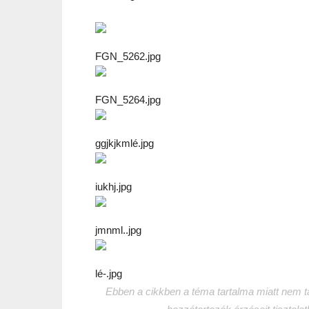
FGN_5262.jpg
FGN_5264.jpg
ggjkjkmlé.jpg
iukhj.jpg
jmnml..jpg
lé-.jpg
Ebben a cikkben a téma tartalma miatt nem tar