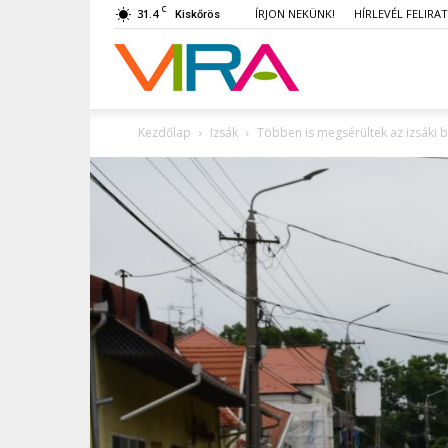
C
31.4
ÍRJON NEKÜNK!
HÍRLEVÉL FELIRA
Kiskőrös
VIRA
Kezdőlap
Izsák
Többen is megsérültek az izsáki 