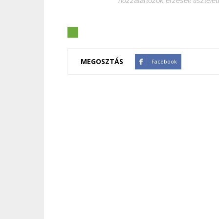
hozzátartozók érzéseit tisztele
MEGOSZTÁS
Facebook