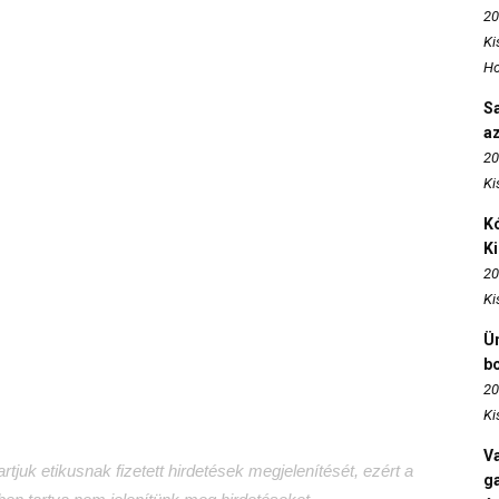
20
Ki
Ho
S
az
20
Ki
Kó
K
20
Ki
Ün
b
20
Ki
Va
tjuk etikusnak fizetett hirdetések megjelenítését, ezért a
ga