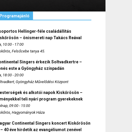
Programajánló
oportos Hellinger-féle családállítás
iskőrösön – önismereti nap Takács Reával
, 10:00 - 17:00
skőrös, Felsőcebe tanya 45.
ntinental Singers érkezik Soltvadkertre –
enés este a Gyöngyház színpadán
, 18:00 - 20:00
ltvadkert, Gyöngyház Művelődési Központ
esterségek és alkotói napok Kiskőrösön –
lményekkel teli nyári program gyerekeknek
lnap, 09:00 - 15:00
skőrös, Hagyományok Háza
agyar Continental Singers koncert Kiskőrösön
 – 40 éve hirdetik az evangéliumot zenével