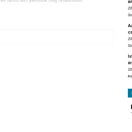
tben tartva nem jelenítünk meg hirdetéseket.
án
20
So
Au
c
20
So
Is
é
20
Ke