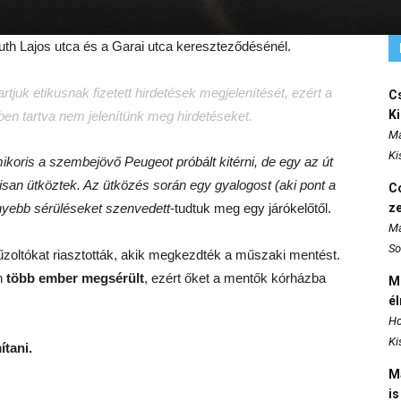
uth Lajos utca és a Garai utca kereszteződésénél.
tjuk etikusnak fizetett hirdetések megjelenítését, ezért a
Cs
K
tben tartva nem jelenítünk meg hirdetéseket.
Ma
Ki
amikoris a szembejövő Peugeot próbált kitérni, de egy az út
álisan ütköztek. Az ütközés során egy gyalogost (aki pont a
Co
önnyebb sérüléseket szenvedett
-tudtuk meg egy járókelőtől.
z
Ma
So
űzoltókat riasztották, akik megkezdték a műszaki mentést.
án
több ember megsérült
, ezért őket a mentők kórházba
M
é
Ho
Ki
ítani.
M
is