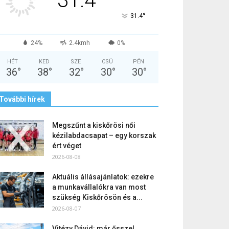
31.4
°
31.4
24%
2.4kmh
0%
HÉT
KED
SZE
CSÜ
PÉN
36
°
38
°
32
°
30
°
30
°
További hírek
Megszűnt a kiskőrösi női
kézilabdacsapat – egy korszak
ért véget
2026-08-08
Aktuális állásajánlatok: ezekre
a munkavállalókra van most
szükség Kiskőrösön és a...
2026-08-07
Vitézy Dávid: már ősszel