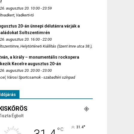
!
26. augusztus 20. 10:00 - 23:59
ltvadkert, Vadkerti-tó
gusztus 20-án ünnepi délutánra várják a
saládokat Soltszentimrén
26. augusztus 20. 16:00 - 22:00
ltszentimre, Helytörténeti Kiállítás (Szent Imre utca 38.),
tván, a király – monumentális rockopera
rkezik Kecelre augusztus 20-án
26. augusztus 20. 20:00 - 23:00
cel, Városi Sportcsarnok - szabadtéri színpad
Időjárás
KISKŐRÖS
Tiszta Égbolt
°
31.4
°
C