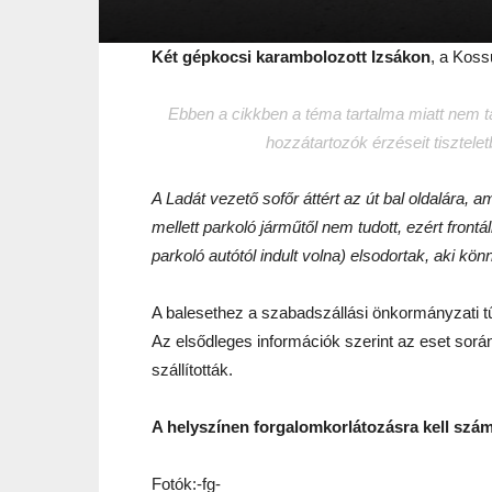
Két gépkocsi karambolozott Izsákon
, a Koss
Ebben a cikkben a téma tartalma miatt nem tar
hozzátartozók érzéseit tisztele
A Ladát vezető sofőr áttért az út bal oldalára, 
mellett parkoló járműtől nem tudott, ezért front
parkoló autótól indult volna) elsodortak, aki k
A balesethez a szabadszállási önkormányzati t
Az elsődleges információk szerint az eset sor
szállították.
A helyszínen forgalomkorlátozásra kell szám
Fotók:-fg-