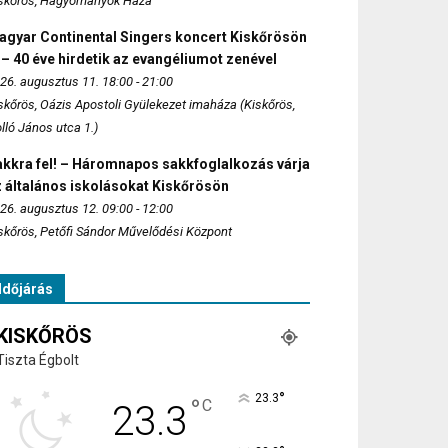
skőrös, Hagyományok Háza
agyar Continental Singers koncert Kiskőrösön
 – 40 éve hirdetik az evangéliumot zenével
26. augusztus 11. 18:00 - 21:00
skőrös, Oázis Apostoli Gyülekezet imaháza (Kiskőrös,
lló János utca 1.)
akkra fel! – Háromnapos sakkfoglalkozás várja
 általános iskolásokat Kiskőrösön
26. augusztus 12. 09:00 - 12:00
skőrös, Petőfi Sándor Művelődési Központ
Időjárás
KISKŐRÖS
Tiszta Égbolt
°
23.3
°
C
23.3