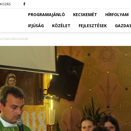
TKOZÁS
PROGRAMAJÁNLÓ
KECSKEMÉT
HÍRFOLYAM
IFJÚSÁG
KÖZÉLET
FEJLESZTÉSEK
GAZDA
si katolikusoknál