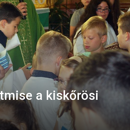
tmise a kiskőrösi