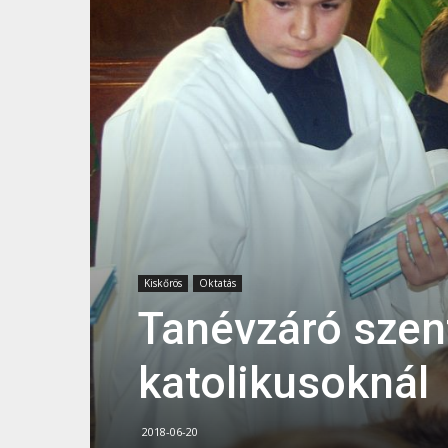
Kiskőrös
Oktatás
Tanévzáró szen
katolikusoknál
2018-06-20