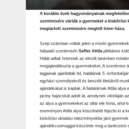
A korábbi évek hagyományainak megfelelően 
szentmisére várták a gyermeket a kiskőrösi 
megtartott szentmisére megtelt Isten háza.
Szép számban voltak jelen a misén gyermekek i
hálaadó szentmisén
Seffer Attila
plébános külö
Hálát adtak Istennek az elmúlt tanévben minden
megajándékozta a gyermekeket. A szentmise á
tagjainak ajánlották fel, halálának 5. évforduló
egyházi személyekről és beszélt életükről mu
ajándékokat is kaptak. A fiataloknak Attila atya
piciny hajócskát adott át, amelynek vitorláján a
az atya a gyermekeket az oltár elé hívta, ahol
eseményen Attila atya köszönetét fejezte ki a k
kiskőrösi oktatási intézményekbe járó gyermek
ajándékcsomaggal köszönte meg a tanévzéró sz