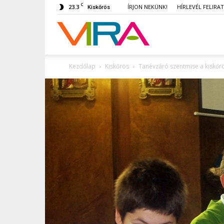
C
23.3
ÍRJON NEKÜNK!
HÍRLEVÉL FELIRA
Kiskőrös
VIRA
Kezdőlap
Kiskőrös
Tanévzáró szentmise a kiskőrö