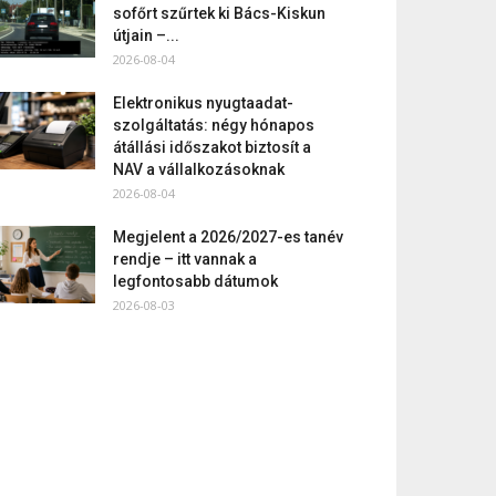
sofőrt szűrtek ki Bács-Kiskun
útjain –...
2026-08-04
Elektronikus nyugtaadat-
szolgáltatás: négy hónapos
átállási időszakot biztosít a
NAV a vállalkozásoknak
2026-08-04
Megjelent a 2026/2027-es tanév
rendje – itt vannak a
legfontosabb dátumok
2026-08-03