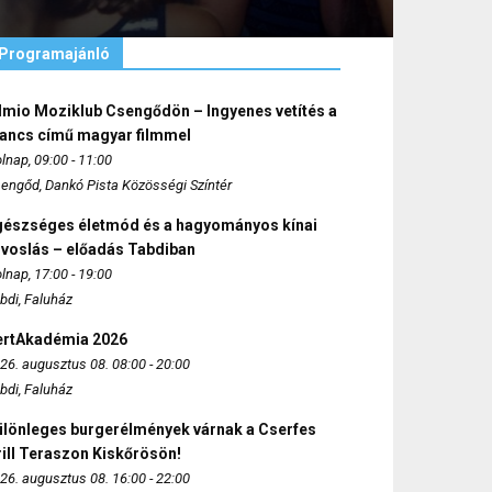
Programajánló
lmio Moziklub Csengődön – Ingyenes vetítés a
ancs című magyar filmmel
lnap, 09:00 - 11:00
engőd, Dankó Pista Közösségi Színtér
gészséges életmód és a hagyományos kínai
rvoslás – előadás Tabdiban
lnap, 17:00 - 19:00
bdi, Faluház
ertAkadémia 2026
26. augusztus 08. 08:00 - 20:00
bdi, Faluház
ülönleges burgerélmények várnak a Cserfes
ill Teraszon Kiskőrösön!
26. augusztus 08. 16:00 - 22:00