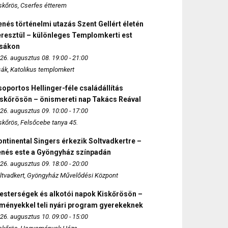
skőrös, Cserfes étterem
nés történelmi utazás Szent Gellért életén
eresztül – különleges Templomkerti est
zsákon
26. augusztus 08. 19:00 - 21:00
sák, Katolikus templomkert
oportos Hellinger-féle családállítás
iskőrösön – önismereti nap Takács Reával
26. augusztus 09. 10:00 - 17:00
skőrös, Felsőcebe tanya 45.
ntinental Singers érkezik Soltvadkertre –
enés este a Gyöngyház színpadán
26. augusztus 09. 18:00 - 20:00
ltvadkert, Gyöngyház Művelődési Központ
esterségek és alkotói napok Kiskőrösön –
lményekkel teli nyári program gyerekeknek
26. augusztus 10. 09:00 - 15:00