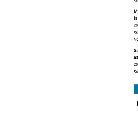
Ki
M
is
20
Ki
Ho
S
az
20
Ki