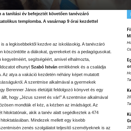
a tanítási év befejeztét követően tanévzáró
katolikus templomba. A vasárnap 9 órai kezdettel
Fi
M
Ho
s a legkisebbektől kezdve az iskolásokig. A tanévzáró
Cs
n köszöntötte a diákokat, gyerekeket és a pedagógusokat.
 kegyelméért, segítségéért, amivel elhalmozta,
E
o
ldozatot elhunyt
Szabó István
emlékének és a családja
Ho
ján. Az atya a vakáció kezdetén néhány képet mutatott
Ta
nkásságukról. A szentmise alkalmával a gyermekek
 egy Berenner János életútját feldolgozó könyvet és egy
K
z állt, hogy „Jézus szeret és vár!” A szentmise alkalmával
20
Ta
 közösen mondták el kéz, a kézben az imádságot. Az
ét hitoktatónak, akik a tanév alatt segédkeztek a 474
K
 hitoktatásában. Mindezek mellett egy kisebb
Gr
entmisén zenés szolgálatot teljesítő személyeknek is az
20