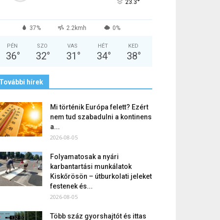
°
23.3
37%
2.2kmh
0%
PÉN
SZO
VAS
HÉT
KED
36
°
32
°
31
°
34
°
38
°
További hírek
Mi történik Európa felett? Ezért
nem tud szabadulni a kontinens
a...
2026-08-05
Folyamatosak a nyári
karbantartási munkálatok
Kiskőrösön – útburkolati jeleket
festenek és...
2026-08-05
Több száz gyorshajtót és ittas