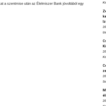
Ki
at a szentmise után az Élelmiszer Bank jóvoltából egy
Ze
k
I
20
Iz
Cs
K
20
Ki
Co
z
20
So
M
é
20