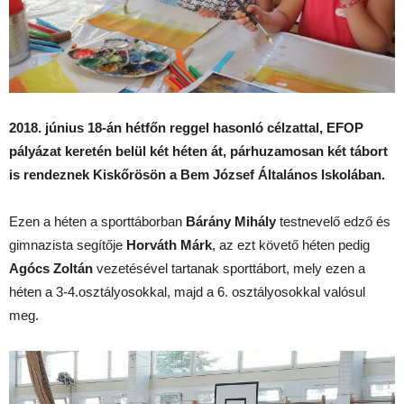
2018. június 18-án hétfőn reggel hasonló célzattal, EFOP
pályázat keretén belül két héten át, párhuzamosan két tábort
is rendeznek Kiskőrösön a Bem József Általános Iskolában.
Ezen a héten a sporttáborban
Bárány Mihály
testnevelő edző és
gimnazista segítője
Horváth Márk
, az ezt követő héten pedig
Agócs Zoltán
vezetésével tartanak sporttábort, mely ezen a
héten a 3-4.osztályosokkal, majd a 6. osztályosokkal valósul
meg.