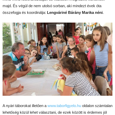
majd. És végül de nem utolsó sorban, aki mindezt évek óta
összefogja és koordinálja:
Lengváriné Bárány Marika néni
.
A nyári táborokat illetően a
www.taborfigyelo.hu
oldalon számtalan
lehetőség közül lehet választani, de ezek között is érdemes jól