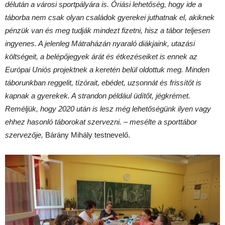
délután a városi sportpályára is. Óriási lehetőség, hogy ide a
táborba nem csak olyan családok gyerekei juthatnak el, akiknek
pénzük van és meg tudják mindezt fizetni, hisz a tábor teljesen
ingyenes. A jelenleg Mátraházán nyaraló diákjaink, utazási
költségeit, a belépőjegyek árát és étkezéseiket is ennek az
Európai Uniós projektnek a keretén belül oldottuk meg. Minden
táborunkban reggelit, tízórait, ebédet, uzsonnát és frissítőt is
kapnak a gyerekek. A strandon például üdítőt, jégkrémet.
Reméljük, hogy 2020 után is lesz még lehetőségünk ilyen vagy
ehhez hasonló táborokat szervezni. – mesélte a sporttábor
szervezője,
Bárány Mihály testnevelő.