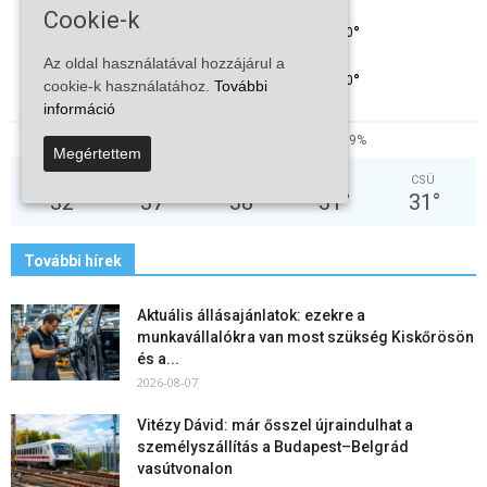
Cookie-k
°
20
°
C
20
Az oldal használatával hozzájárul a
°
20
cookie-k használatához.
További
információ
81%
3.3kmh
9%
Megértettem
VAS
HÉT
KED
SZE
CSÜ
32
°
37
°
38
°
31
°
31
°
További hírek
Aktuális állásajánlatok: ezekre a
munkavállalókra van most szükség Kiskőrösön
és a...
2026-08-07
Vitézy Dávid: már ősszel újraindulhat a
személyszállítás a Budapest–Belgrád
vasútvonalon