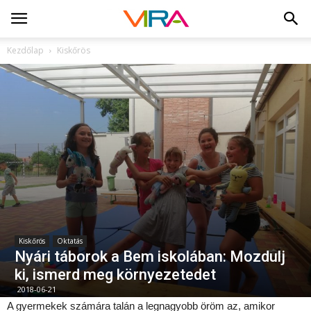
Kezdőlap
Kiskőrös
Kiskőrös
Oktatás
Nyári táborok a Bem iskolában: Mozdulj
ki, ismerd meg környezetedet
2018-06-21
A gyermekek számára talán a legnagyobb öröm az, amikor