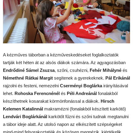
A kézműves táborban a kézműveskedéseket foglalkoztatók
tartják két héten át az alsós diákok számára. Az agyagozásban
Endrődiné Sámel Zsuzsa
, szőni, csuhézni,
Fehér Mihályné
és
Némethné Rátkai Margit
segítenek a gyerekeknek.
Pál Erikánál
rajzolni és festeni, nemezelni
Cserményi Boglárka
irányításával
lehet.
Rohoska Ferencnénél
és
Péli Andreánál
fonalakból
készíthetnek kosarakat körmönfonással a diákok.
Hirsch
Kelemen Katalinnál
makramézni (fonalakból készített karkötő)
Lendvári Boglárkánál
karkötőt fűzni és szőni tudnak megtanulni
a tábor ideje alatt. Az utolsó napon az elkészített szépségeket
mind-mind felsorakoztatják és közösen megnézik, kiértékelik