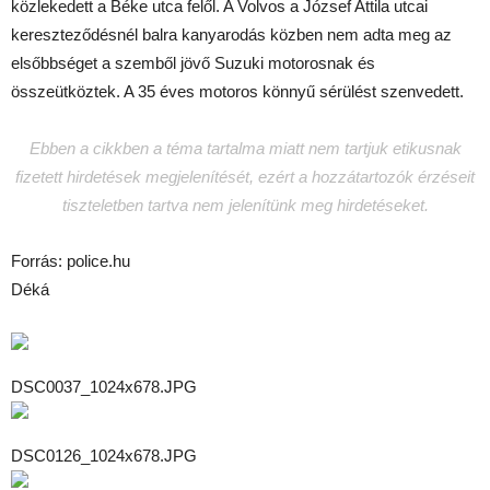
közlekedett a Béke utca felől. A Volvos a József Attila utcai
kereszteződésnél balra kanyarodás közben nem adta meg az
elsőbbséget a szemből jövő Suzuki motorosnak és
összeütköztek. A 35 éves motoros könnyű sérülést szenvedett.
Ebben a cikkben a téma tartalma miatt nem tartjuk etikusnak
fizetett hirdetések megjelenítését, ezért a hozzátartozók érzéseit
tiszteletben tartva nem jelenítünk meg hirdetéseket.
Forrás: police.hu
Déká
DSC0037_1024x678.JPG
DSC0126_1024x678.JPG