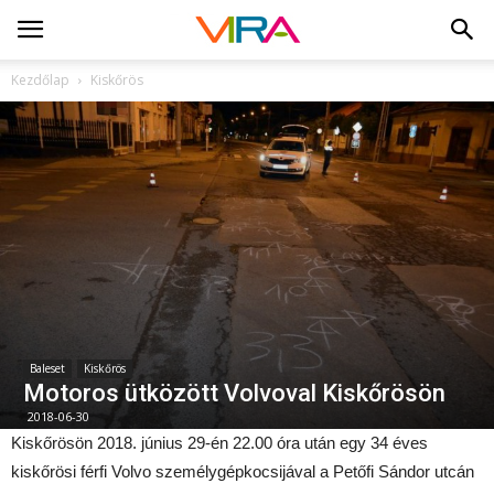
Kezdőlap
Kiskőrös
Baleset
Kiskőrös
Motoros ütközött Volvoval Kiskőrösön
2018-06-30
Kiskőrösön 2018. június 29-én 22.00 óra után egy 34 éves
kiskőrösi férfi Volvo személygépkocsijával a Petőfi Sándor utcán