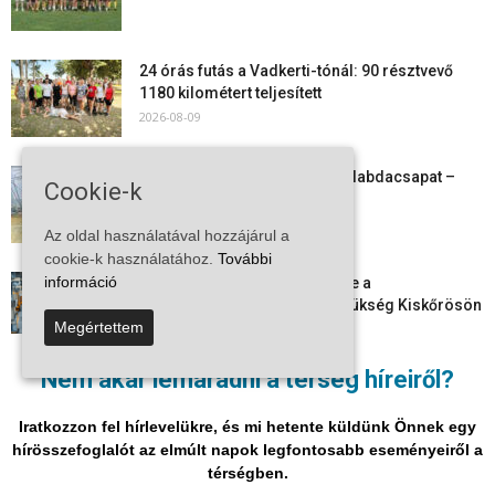
24 órás futás a Vadkerti-tónál: 90 résztvevő
1180 kilométert teljesített
2026-08-09
Megszűnt a kiskőrösi női kézilabdacsapat –
Cookie-k
egy korszak ért véget
2026-08-08
Az oldal használatával hozzájárul a
cookie-k használatához.
További
információ
Aktuális állásajánlatok: ezekre a
munkavállalókra van most szükség Kiskőrösön
Megértettem
és a...
2026-08-07
Nem akar lemaradni a térség híreiről?
Vitézy Dávid: már ősszel újraindulhat a
személyszállítás a Budapest–Belgrád
Iratkozzon fel hírlevelükre, és mi hetente küldünk Önnek egy
vasútvonalon
hírösszefoglalót az elmúlt napok legfontosabb eseményeiről a
2026-08-06
térségben.