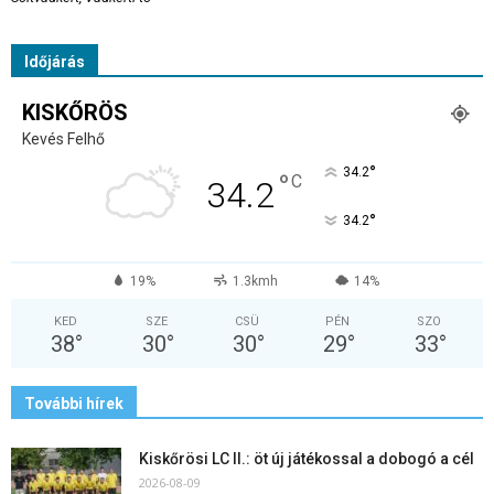
Időjárás
KISKŐRÖS
Kevés Felhő
°
34.2
°
C
34.2
°
34.2
19%
1.3kmh
14%
KED
SZE
CSÜ
PÉN
SZO
38
°
30
°
30
°
29
°
33
°
További hírek
Kiskőrösi LC II.: öt új játékossal a dobogó a cél
2026-08-09