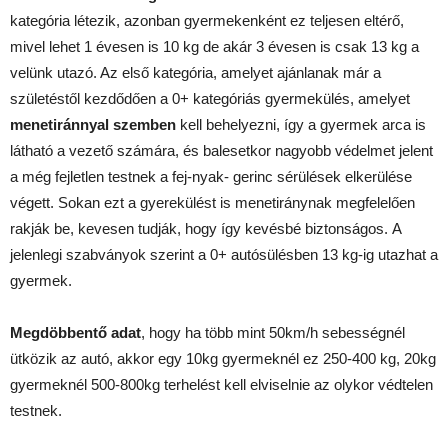
kategória létezik, azonban gyermekenként ez teljesen eltérő,
mivel lehet 1 évesen is 10 kg de akár 3 évesen is csak 13 kg a
velünk utazó. Az első kategória, amelyet ajánlanak már a
születéstől kezdődően a 0+ kategóriás gyermekülés, amelyet
menetiránnyal szemben
kell behelyezni, így a gyermek arca is
látható a vezető számára, és balesetkor nagyobb védelmet jelent
a még fejletlen testnek a fej-nyak- gerinc sérülések elkerülése
végett. Sokan ezt a gyerekülést is menetiránynak megfelelően
rakják be, kevesen tudják, hogy így kevésbé biztonságos.
A
jelenlegi szabványok szerint a 0+ autósülésben 13 kg-ig utazhat a
gyermek.
Megdöbbentő adat
, hogy ha több mint 50km/h sebességnél
ütközik az autó, akkor egy 10kg gyermeknél ez 250-400 kg, 20kg
gyermeknél 500-800kg terhelést kell elviselnie az olykor védtelen
testnek.