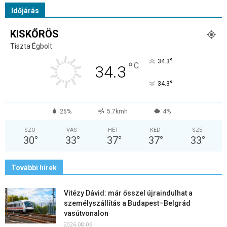
Időjárás
KISKŐRÖS
Tiszta Égbolt
°
34.3
°
C
34.3
°
34.3
26%
5.7kmh
4%
SZO
VAS
HÉT
KED
SZE
30
°
33
°
37
°
37
°
33
°
További hírek
Vitézy Dávid: már ősszel újraindulhat a
személyszállítás a Budapest–Belgrád
vasútvonalon
2026-08-06