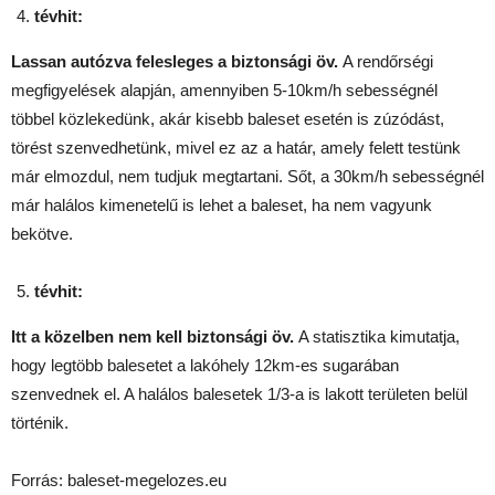
tévhit:
Lassan autózva felesleges a biztonsági öv.
A rendőrségi
megfigyelések alapján, amennyiben 5-10km/h sebességnél
többel közlekedünk, akár kisebb baleset esetén is zúzódást,
törést szenvedhetünk, mivel ez az a határ, amely felett testünk
már elmozdul, nem tudjuk megtartani. Sőt, a 30km/h sebességnél
már halálos kimenetelű is lehet a baleset, ha nem vagyunk
bekötve.
tévhit:
Itt a közelben nem kell biztonsági öv.
A statisztika kimutatja,
hogy legtöbb balesetet a lakóhely 12km-es sugarában
szenvednek el. A halálos balesetek 1/3-a is lakott területen belül
történik.
Forrás: baleset-megelozes.eu