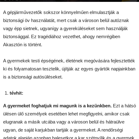
2018-07-04
A gépjárművezetők sokszor könnyelműen elmulasztják a
biztonsági öv használatát, mert csak a városon belül autóznak
vagy épp sietnek, ugyanígy a gyereküléseket sem használják
biztonsággal. Ez tragédiához vezethet, ahogy nemrégiben
Akasztón is történt.
A gyermekek testi épségének, életének megóvására fejlesztették
ki és folyamatosan tesztelik, újítják az egyes gyártók napjainkban
is a biztonsági autósüléseket.
tévhit:
A gyermeket foghatjuk mi magunk is a kezünkben.
Ezt a hátsó
ülésen ülő személyek esetében lehet megfigyelni, amikor csak
elugranak a másik utcába vagy a városon belül és hátraülve
ugyan, de saját karjukban tartják a gyermeket. A rendőrségi
adatok alapján azonban balesetkor a kar szétnyílik és a gyermek