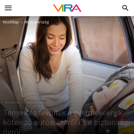
Kezdőlap
Magyarország
Közlekedés
Magyarország
Tények és tévhitek a gyermekeknek
kötelező autósülésről és a biztonsági
övről