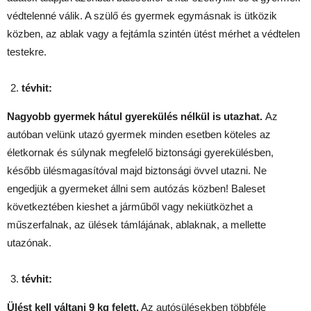
védtelenné válik. A szülő és gyermek egymásnak is ütközik
közben, az ablak vagy a fejtámla szintén ütést mérhet a védtelen
testekre.
tévhit:
Nagyobb gyermek hátul gyerekülés nélkül is utazhat.
Az
autóban velünk utazó gyermek minden esetben köteles az
életkornak és súlynak megfelelő biztonsági gyerekülésben,
később ülésmagasítóval majd biztonsági övvel utazni. Ne
engedjük a gyermeket állni sem autózás közben! Baleset
következtében kieshet a járműből vagy nekiütközhet a
műszerfalnak, az ülések támlájának, ablaknak, a mellette
utazónak.
tévhit:
Ülést kell váltani 9 kg felett.
Az autósülésekben többféle