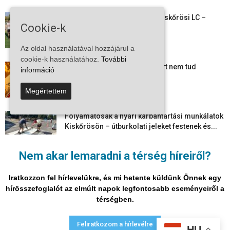
Megkezdte a felkészülést a Kiskőrösi LC –
Cookie-k
együtt maradt a keret,...
2026-08-06
Az oldal használatával hozzájárul a
cookie-k használatához.
További
Mi történik Európa felett? Ezért nem tud
információ
szabadulni a kontinens a...
2026-08-05
Megértettem
Folyamatosak a nyári karbantartási munkálatok
Kiskőrösön – útburkolati jeleket festenek és...
2026-08-05
Nem akar lemaradni a térség híreiről?
Több száz gyorshajtót és ittas sofőrt szűrtek ki
Bács-Kiskun útjain –...
Iratkozzon fel hírlevelükre, és mi hetente küldünk Önnek egy
2026-08-04
hírösszefoglalót az elmúlt napok legfontosabb eseményeiről a
térségben.
Adatvédelmi nyilatkozat
Médiaajánlat
Impresszum
Feliratkozom a hírlevélre
HU