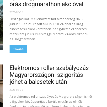
órás drogmarathon akcióval
2026-06-15
Országos közúti ellenőrzést tart a rendőrség 2026.
június 15. és 21. között a ROADPOL Alkohol és Drog
elnevezésű akció keretében. Az egyhetes ellenőrzés
részeként június 19-én reggel 9 órától 24 órás Alkohol-
és Drogmarathon...
Tovább
Elektromos roller szabályozás
Magyarországon: szigorítás
jöhet a balesetek után
2026-06-05
Az elektromos roller szabályozás Magyarországon ismét
a figyelem középpontjába került, miután az elmúlt
években jelentősen nőtt a rolleres balesetek száma, és