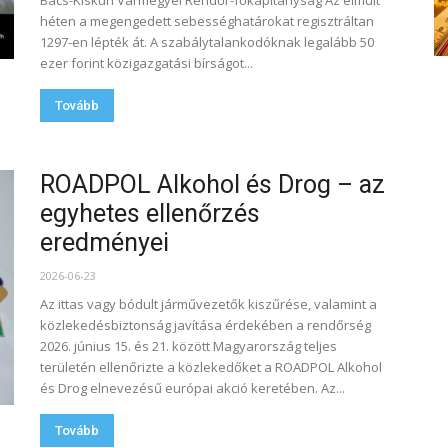
Bács-Kiskun Vármegyei Rendőr-főkapitányság Az elmúlt
héten a megengedett sebességhatárokat regisztráltan
1297-en lépték át. A szabálytalankodóknak legalább 50
ezer forint közigazgatási bírságot...
Tovább
ROADPOL Alkohol és Drog – az
egyhetes ellenőrzés
eredményei
2026-06-23
Az ittas vagy bódult járművezetők kiszűrése, valamint a
közlekedésbiztonság javítása érdekében a rendőrség
2026. június 15. és 21. között Magyarország teljes
területén ellenőrizte a közlekedőket a ROADPOL Alkohol
és Drog elnevezésű európai akció keretében. Az...
Tovább