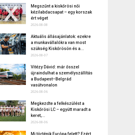
Megszűnt a kiskőrösi női
kézilabdacsapat – egy korszak
ért véget
2026-08-08
Aktuális állásajánlatok: ezekre
a munkavállalókra van most
szükség Kiskőrösön és a...
2026-08-07
Vitézy Dávid: már ősszel
újraindulhat a személyszállítás
a Budapest–Belgrád
vasútvonalon
2026-08-06
Megkezdte a felkészülést a
Kiskőrösi LC – együtt maradt a
keret,...
2026-08-06
Mi történik Európa felett? Ezért