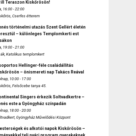
ill Teraszon Kiskőrösön!
, 16:00 - 22:00
skőrös, Cserfes étterem
nés történelmi utazás Szent Gellért életén
eresztül – különleges Templomkerti est
zsákon
, 19:00 - 21:00
sák, Katolikus templomkert
oportos Hellinger-féle családállítás
iskőrösön – önismereti nap Takács Reával
lnap, 10:00 - 17:00
skőrös, Felsőcebe tanya 45.
ntinental Singers érkezik Soltvadkertre –
enés este a Gyöngyház színpadán
lnap, 18:00 - 20:00
ltvadkert, Gyöngyház Művelődési Központ
esterségek és alkotói napok Kiskőrösön –
lményekkel teli nyári program gyerekeknek