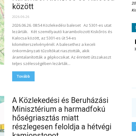
20
között
Ki
2026-06-26
2026.06.26. 08:54 Közlekedési baleset Az 5301-es utat
lezárták. Két személyautó karambolozott Kiskőrös és
Kalocsa között, az 5301-es út 54-es
kilométerszelvényénél. A balesethez a keceli
önkormányzati tűzoltókat riasztották, akik
áramtalanították a gépkocsikat. Az érintett útszakaszt
teljes szélességében lezárták...
Tovább
A Közlekedési és Beruházási
Minisztérium a harmadfokú
hőségriasztás miatt
részlegesen feloldja a hétvégi
kamionstopot