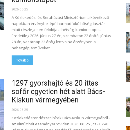
2026-06-25
A Közlekedési és Beruházási Minisztérium a következő
napokban érvénybe lépő harmadfokú hőségriasztás
miatt részlegesen feloldja a hétvégi kamionstopot.
Eredetileg 2026. június 27-én, szombaton 22 órától június
28-án, vasárnap 22 óráig lett volna érvényben a
nehézgépjárműveket...
Tovább
1297 gyorshajtó és 20 ittas
sofőr egyetlen hét alatt Bács-
Kiskun vármegyében
2026-06-25
Közlekedésrendészeti hírek Bács-Kiskun vármegyéből -
az elmúlt hét eseményei röviden 2026. 06. 25., cs - 07:48