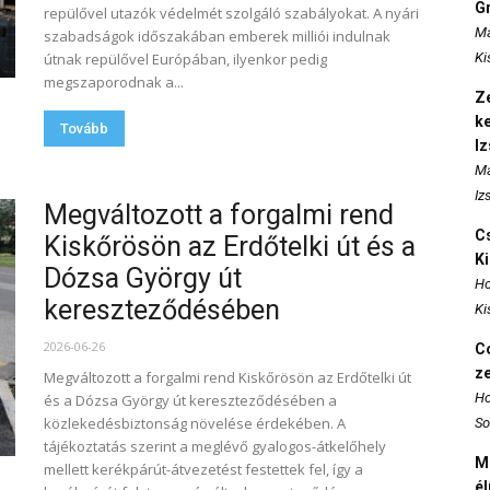
Gr
repülővel utazók védelmét szolgáló szabályokat. A nyári
Ma
szabadságok időszakában emberek milliói indulnak
útnak repülővel Európában, ilyenkor pedig
Ki
megszaporodnak a...
Ze
k
Tovább
I
Ma
Iz
Megváltozott a forgalmi rend
Cs
Kiskőrösön az Erdőtelki út és a
K
Dózsa György út
Ho
kereszteződésében
Ki
2026-06-26
Co
z
Megváltozott a forgalmi rend Kiskőrösön az Erdőtelki út
Ho
és a Dózsa György út kereszteződésében a
közlekedésbiztonság növelése érdekében. A
So
tájékoztatás szerint a meglévő gyalogos-átkelőhely
M
mellett kerékpárút-átvezetést festettek fel, így a
é