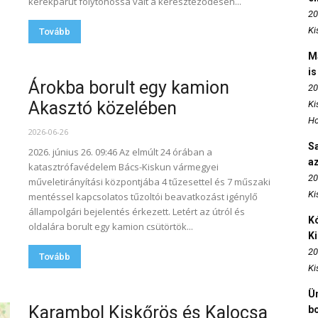
kerékpárút folytonossá vált a kereszteződésen...
20
Ki
Tovább
M
is
Árokba borult egy kamion
20
Akasztó közelében
Ki
Ho
2026-06-26
S
2026. június 26. 09:46 Az elmúlt 24 órában a
az
katasztrófavédelem Bács-Kiskun vármegyei
20
műveletirányítási központjába 4 tűzesettel és 7 műszaki
Ki
mentéssel kapcsolatos tűzoltói beavatkozást igénylő
állampolgári bejelentés érkezett. Letért az útról és
Kó
oldalára borult egy kamion csütörtök...
K
20
Tovább
Ki
Ün
Karambol Kiskőrös és Kalocsa
b