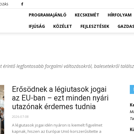
KOZÁS
PROGRAMAJÁNLÓ
KECSKEMÉT
HÍRFOLYAM
IFJÚSÁG
KÖZÉLET
FEJLESZTÉSEK
GAZDA
 érintő legfontosabb forgalmi változásokról, balesetekről találsz
Erősödnek a légiutasok jogai
az EU-ban – ezt minden nyári
utazónak érdemes tudnia
K
Ma
2026-07-08
Ta
A légiutasok jogai idén nyáron is kiemelt figyelmet
K
kapnak, hiszen az Európai Unió korszerűsítette a