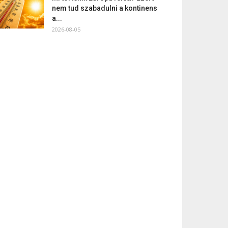
nem tud szabadulni a kontinens
a...
2026-08-05