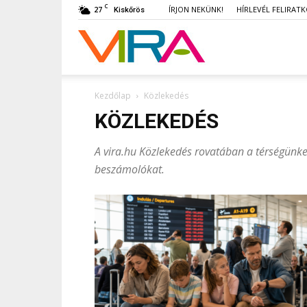
C
27
ÍRJON NEKÜNK!
HÍRLEVÉL FELIRAT
Kiskőrös
VIRA
Kezdőlap
Közlekedés
KÖZLEKEDÉS
A vira.hu Közlekedés rovatában a térségünket
beszámolókat.