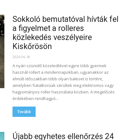
Sokkoló bemutatóval hívták fel
a figyelmet a rolleres
közlekedés veszélyeire
Kiskőrösön
2026-06-18
A nyári szünidő közeledtével egyre több gyermek
használ rollert a mindennapokban, ugyanakkor az
elmúlt időszakban több olyan baleset is történt,
amelyben fiatalkorúak sérültek meg elektromos vagy
hagyományos roller használata közben. A megelőzés
érdekében rendhagyó...
Tovább
Újabb egyhetes ellenőrzés 24