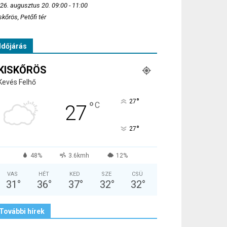
26. augusztus 20. 09:00 - 11:00
skőrös, Petőfi tér
Időjárás
KISKŐRÖS
Kevés Felhő
°
27
°
C
27
°
27
48%
3.6kmh
12%
VAS
HÉT
KED
SZE
CSÜ
31
°
36
°
37
°
32
°
32
°
További hírek