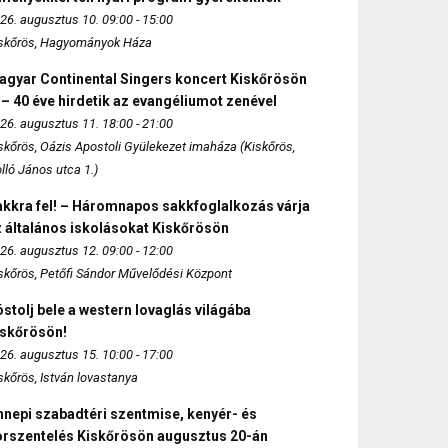
26. augusztus 10. 09:00 - 15:00
skőrös, Hagyományok Háza
agyar Continental Singers koncert Kiskőrösön
 – 40 éve hirdetik az evangéliumot zenével
26. augusztus 11. 18:00 - 21:00
skőrös, Oázis Apostoli Gyülekezet imaháza (Kiskőrös,
lló János utca 1.)
akkra fel! – Háromnapos sakkfoglalkozás várja
 általános iskolásokat Kiskőrösön
26. augusztus 12. 09:00 - 12:00
skőrös, Petőfi Sándor Művelődési Központ
stolj bele a western lovaglás világába
iskőrösön!
26. augusztus 15. 10:00 - 17:00
skőrös, István lovastanya
nepi szabadtéri szentmise, kenyér- és
orszentelés Kiskőrösön augusztus 20-án