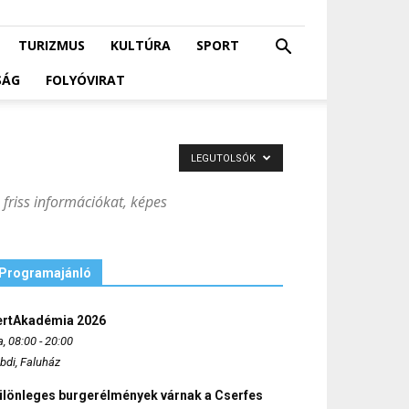
TURIZMUS
KULTÚRA
SPORT
SÁG
FOLYÓVIRAT
LEGUTOLSÓK
 friss információkat, képes
Programajánló
ertAkadémia 2026
, 08:00 - 20:00
bdi, Faluház
ülönleges burgerélmények várnak a Cserfes