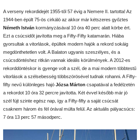
A verseny rekordidejét 1955-től 57 évig a Nemere II. tartotta! Az
1944-ben épült 75-ös cirkáló az akkor már kétszeres győztes
Németh István
kormányzásával 10 óra 40 perc alatt körbe ért.
Ezt a csúcsidőt javította meg a Fifty-Fifty katamarán. Hiába
gyorsultak a vitorlások, épültek modern hajók a rekord sokáig
megdönthetetlen volt. A Balaton ugyanis szeszélyes, és a
csúcsdöntéshez ritkán vannak ideális körülmények. A 2012-es
rekorddöntéskor is gyenge volt a szél, de a mai modern többtestű
vitorlások a szélsebesség többszörösével tudnak rohanni. A Fifty-
fifty nevű különleges hajó
Józsa Márton
csapatával a fedélzetén
a rekordot 10 óra 32 percre javította. Két évvel később már jó
szél fújt szinte egész nap, így a Fifty-fifty a saját csúcsát
csaknem három és fél órával múlta felül. Az aktuális pályacsúcs:
7 óra 13 perc 57 másodperc.