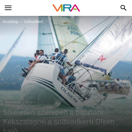
Kezdőlap
Soltvadkert
Soltvadkert
Verseny
Sikeresen szerepelt a balatoni
Kékszalagon a soltvadkerti Olsen
hajó