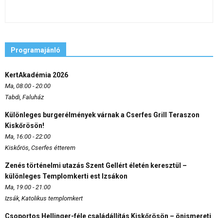
Programajánló
KertAkadémia 2026
Ma, 08:00 - 20:00
Tabdi, Faluház
Különleges burgerélmények várnak a Cserfes Grill Teraszon
Kiskőrösön!
Ma, 16:00 - 22:00
Kiskőrös, Cserfes étterem
Zenés történelmi utazás Szent Gellért életén keresztül –
különleges Templomkerti est Izsákon
Ma, 19:00 - 21:00
Izsák, Katolikus templomkert
Csoportos Hellinger-féle családállítás Kiskőrösön – önismereti