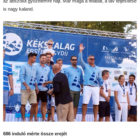
az abszolút győzelemre hajt. Már maga a feladat, a táv teljesítése
is nagy kaland.
686 induló mérte össze erejét