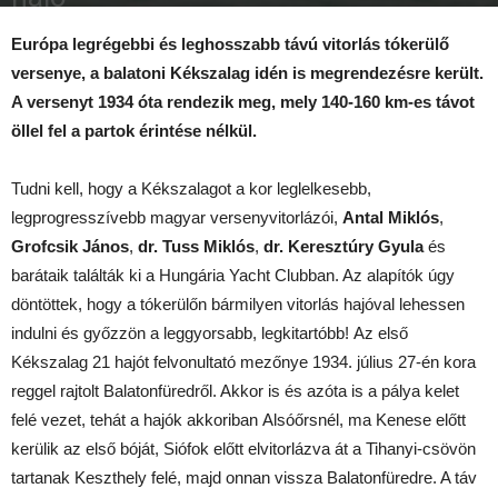
2018-08-01
Európa legrégebbi és leghosszabb távú vitorlás tókerülő
versenye, a balatoni Kékszalag idén is megrendezésre került.
A versenyt 1934 óta rendezik meg, mely 140-160 km-es távot
öllel fel a partok érintése nélkül.
Tudni kell, hogy a Kékszalagot a kor leglelkesebb,
legprogresszívebb magyar versenyvitorlázói,
Antal Miklós
,
Grofcsik János
,
dr. Tuss Miklós
,
dr. Keresztúry Gyula
és
barátaik találták ki a Hungária Yacht Clubban. Az alapítók úgy
döntöttek, hogy a tókerülőn bármilyen vitorlás hajóval lehessen
indulni és győzzön a leggyorsabb, legkitartóbb! Az első
Kékszalag 21 hajót felvonultató mezőnye 1934. július 27-én kora
reggel rajtolt Balatonfüredről. Akkor is és azóta is a pálya kelet
felé vezet, tehát a hajók akkoriban Alsóőrsnél, ma Kenese előtt
kerülik az első bóját, Siófok előtt elvitorlázva át a Tihanyi-csövön
tartanak Keszthely felé, majd onnan vissza Balatonfüredre. A táv