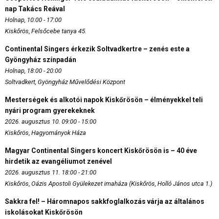
nap Takács Reával
Holnap, 10:00 - 17:00
Kiskőrös, Felsőcebe tanya 45.
Continental Singers érkezik Soltvadkertre – zenés este a
Gyöngyház színpadán
Holnap, 18:00 - 20:00
Soltvadkert, Gyöngyház Művelődési Központ
Mesterségek és alkotói napok Kiskőrösön – élményekkel teli
nyári program gyerekeknek
2026. augusztus 10. 09:00 - 15:00
Kiskőrös, Hagyományok Háza
Magyar Continental Singers koncert Kiskőrösön is – 40 éve
hirdetik az evangéliumot zenével
2026. augusztus 11. 18:00 - 21:00
Kiskőrös, Oázis Apostoli Gyülekezet imaháza (Kiskőrös, Holló János utca 1.)
Sakkra fel! – Háromnapos sakkfoglalkozás várja az általános
iskolásokat Kiskőrösön