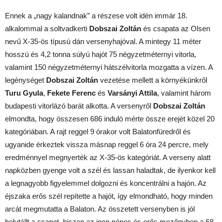
Ennek a „nagy kalandnak” a részese volt idén immár 18.
alkalommal a soltvadkerti
Dobszai Zoltán
és csapata az Olsen
nevű X-35-ös típusú dán versenyhajóval. A mintegy 11 méter
hosszú és 4,2 tonna súlyú hajót 75 négyzetméternyi vitorla,
valamint 150 négyzetméternyi hátszélvitorla mozgatta a vízen. A
legénységet
Dobszai Zoltán
vezetése mellett a környékünkről
Turu Gyula
,
Fekete Ferenc
és
Varsányi Attila
, valamint három
budapesti vitorlázó barát alkotta. A versenyről
Dobszai Zoltán
elmondta, hogy összesen 686 induló mérte össze erejét közel 20
kategóriában. A rajt reggel 9 órakor volt Balatonfüredről és
ugyanide érkeztek vissza másnap reggel 6 óra 24 percre, mely
eredménnyel megnyerték az X-35-ös kategóriát. A verseny alatt
napközben gyenge volt a szél és lassan haladtak, de ilyenkor kell
a legnagyobb figyelemmel dolgozni és koncentrálni a hajón. Az
éjszaka erős szél repítette a hajót, így elmondható, hogy minden
arcát megmutatta a Balaton. Az összetett versenyben is jól
helytállt a csapat, hiszen az igen népes és erős mezőnyben a 68.