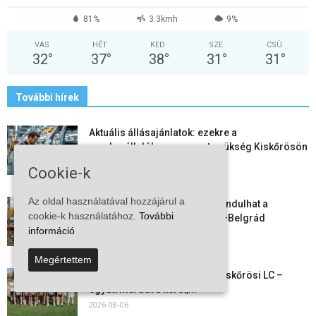
81%
3.3kmh
9%
VAS
HÉT
KED
SZE
CSÜ
32
°
37
°
38
°
31
°
31
°
További hírek
Aktuális állásajánlatok: ezekre a
munkavállalókra van most szükség Kiskőrösön
és a...
Cookie-k
2026-08-07
Az oldal használatával hozzájárul a
Vitézy Dávid: már ősszel újraindulhat a
cookie-k használatához.
További
személyszállítás a Budapest–Belgrád
információ
vasútvonalon
2026-08-06
Megértettem
Megkezdte a felkészülést a Kiskőrösi LC –
együtt maradt a keret,...
2026-08-06