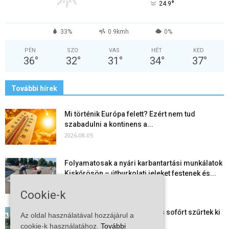
°
24.9
33%
0.9kmh
0%
PÉN
SZO
VAS
HÉT
KED
36
°
32
°
31
°
34
°
37
°
További hírek
Mi történik Európa felett? Ezért nem tud
szabadulni a kontinens a...
2026-08-05
Folyamatosak a nyári karbantartási munkálatok
Kiskőrösön – útburkolati jeleket festenek és...
2026-08-05
Cookie-k
Több száz gyorshajtót és ittas sofőrt szűrtek ki
Az oldal használatával hozzájárul a
Bács-Kiskun útjain –...
cookie-k használatához.
További