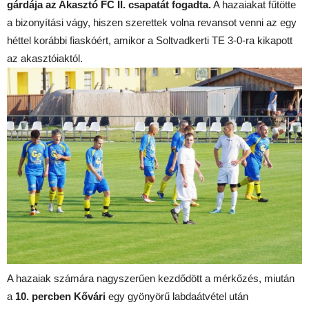
gárdája az Akasztó FC II. csapatát fogadta.
A hazaiakat fűtötte
a bizonyítási vágy, hiszen szerettek volna revansot venni az egy
héttel korábbi fiaskóért, amikor a Soltvadkerti TE 3-0-ra kikapott
az akasztóiaktól.
A hazaiak számára nagyszerűen kezdődött a mérkőzés, miután
a
10. percben
Kővári
egy gyönyörű labdaátvétel után