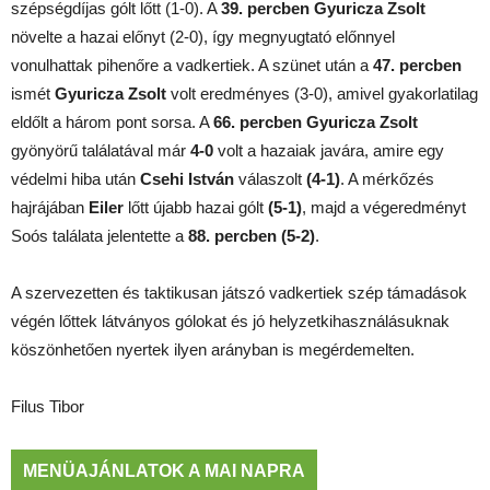
szépségdíjas gólt lőtt (1-0). A
39. percben Gyuricza Zsolt
növelte a hazai előnyt (2-0), így megnyugtató előnnyel
vonulhattak pihenőre a vadkertiek. A szünet után a
47. percben
ismét
Gyuricza Zsolt
volt eredményes (3-0), amivel gyakorlatilag
eldőlt a három pont sorsa. A
66. percben
Gyuricza Zsolt
gyönyörű találatával már
4-0
volt a hazaiak javára, amire egy
védelmi hiba után
Csehi István
válaszolt
(4-1)
. A mérkőzés
hajrájában
Eiler
lőtt újabb hazai gólt
(5-1)
, majd a végeredményt
Soós találata jelentette a
88. percben (5-2)
.
A szervezetten és taktikusan játszó vadkertiek szép támadások
végén lőttek látványos gólokat és jó helyzetkihasználásuknak
köszönhetően nyertek ilyen arányban is megérdemelten.
Filus Tibor
MENÜAJÁNLATOK A MAI NAPRA