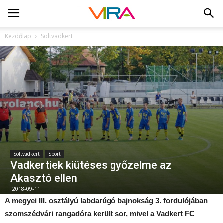
Kezdőlap
Soltvadkert
Soltvadkert
Sport
Vadkertiek kiütéses győzelme az
Akasztó ellen
2018-09-11
A megyei III. osztályú labdarúgó bajnokság 3. fordulójában
szomszédvári rangadóra került sor, mivel a Vadkert FC