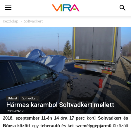
Kezdőlap
Soltvadkert
Baleset
Soltvadkert
Hármas karambol Soltvadkert mellett
2018-09-12
2018. szeptember 11-én 14 óra 17 perc
körül
Soltvadkert és
Bócsa között
egy
teherautó és két személygépjármű
ütközött