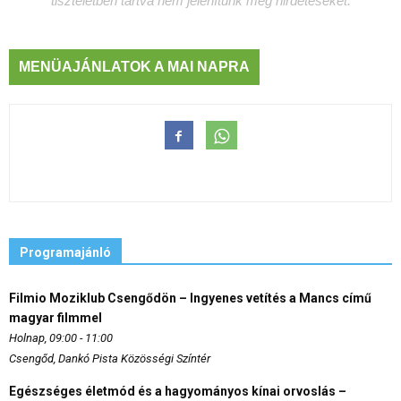
tiszteletben tartva nem jelenítünk meg hirdetéseket.
MENÜAJÁNLATOK A MAI NAPRA
Programajánló
Filmio Moziklub Csengődön – Ingyenes vetítés a Mancs című
magyar filmmel
Holnap, 09:00 - 11:00
Csengőd, Dankó Pista Közösségi Színtér
Egészséges életmód és a hagyományos kínai orvoslás –