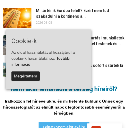
Mi történik Európa felett? Ezért nem tud
szabadulni a kontinens a...
2026-08-05
Folyamatosak a nyári karbantartási munkálatok
Cookie-k
Kiskőrösön – útburkolati jeleket festenek és...
2026-08-05
Az oldal használatával hozzájárul a
cookie-k használatához.
További
információ
Több száz gyorshajtót és ittas sofőrt szűrtek ki
Bács-Kiskun útjain –...
Megértettem
2026-08-04
Nem akar lemaradni a térség híreiről?
Elektronikus nyugtaadat-szolgáltatás: négy
hónapos átállási időszakot biztosít a NAV a
Iratkozzon fel hírlevelükre, és mi hetente küldünk Önnek egy
vállalkozásoknak
hírösszefoglalót az elmúlt napok legfontosabb eseményeiről a
2026-08-04
térségben.
Adatvédelmi nyilatkozat
Médiaajánlat
Impresszum
Feliratkozom a hírlevélre