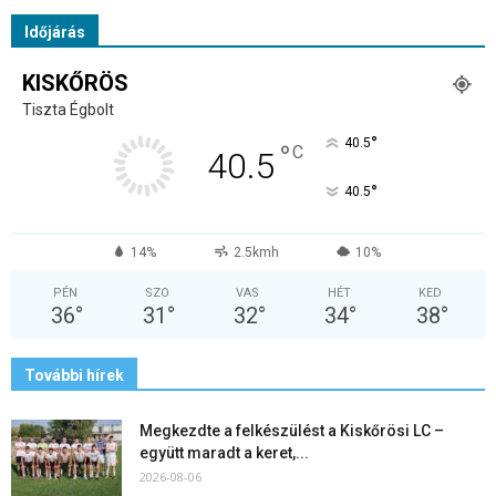
Időjárás
KISKŐRÖS
Tiszta Égbolt
°
40.5
°
C
40.5
°
40.5
14%
2.5kmh
10%
PÉN
SZO
VAS
HÉT
KED
36
°
31
°
32
°
34
°
38
°
További hírek
Megkezdte a felkészülést a Kiskőrösi LC –
együtt maradt a keret,...
2026-08-06