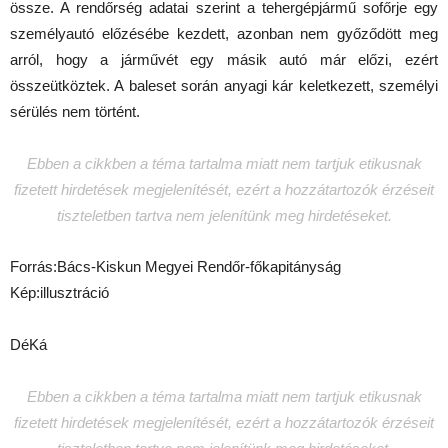
össze. A rendőrség adatai szerint a tehergépjármű sofőrje egy
személyautó előzésébe kezdett, azonban nem győződött meg
arról, hogy a járművét egy másik autó már előzi, ezért
összeütköztek. A baleset során anyagi kár keletkezett, személyi
sérülés nem történt.
Ebben a cikkben a téma tartalma miatt nem tartjuk etikusnak
fizetett hirdetések megjelenítését, ezért a hozzátartozók érzéseit
tiszteletben tartva nem jelenítünk meg hirdetéseket.
Forrás:Bács-Kiskun Megyei Rendőr-főkapitányság
Kép:illusztráció
DéKá
Ebben a cikkben a téma tartalma miatt nem tartjuk etikusnak
fizetett hirdetések megjelenítését, ezért a hozzátartozók érzéseit