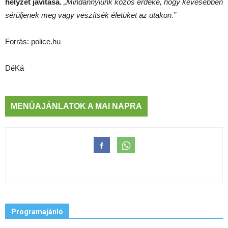
helyzet javítása.
„Mindannyiunk közös érdeke, hogy kevesebben
sérüljenek meg vagy veszítsék életüket az utakon.”
Forrás: police.hu
DéKá
MENÜAJÁNLATOK A MAI NAPRA
Programajánló