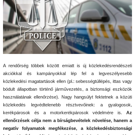
A rendőrség többek között emiatt is új közlekedésrendészeti
akciókkal és kampányokkal lép fel a legveszélyesebb
közlekedési magatartások ellen (pl.: sebességtúllépés, ittas vagy
bódult állapotban történő járművezetés, a biztonsági eszközök
használatának ellenőrzése). Nagy hangsúlyt fektetnek a közúti
közlekedés legvédtelenebb résztvevőinek: a gyalogosok,
kerékpárosok és a motorkerékpárosok védelmére is.
Az
ellenőrzések célja nem a bírságbevételek növelése, hanem a
negatív folyamatok megfékezése, a közlekedésbiztonsági