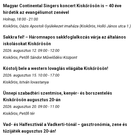
Magyar Continental Singers koncert Kiskőrösön is – 40 éve
hirdetik az evangéliumot zenével
Holnap, 18:00 - 21:00
Kiskőrös, Oázis Apostoli Gyülekezet imaháza (Kiskőrös, Holló János utca 1.)
Sakkra fel! – Háromnapos sakkfoglalkozás várja az általános
iskolásokat Kiskőrösön
2026. augusztus 12. 09:00 - 12:00
Kiskőrös, Petőfi Sándor Művelődési Központ
Kóstolj bele a western lovaglás világába Kiskőrösön!
2026. augusztus 15. 10:00 - 17:00
Kiskőrös, István lovastanya
Ünnepi szabadtéri szentmise, kenyér- és borszentelés
Kiskőrösön augusztus 20-án
2026. augusztus 20. 09:00 - 11:00
Kiskőrös, Petőfi tér
Vad- és Halfesztivál a Vadkerti-tónál – gasztronómia, zene és
tűzijáték augusztus 20-án!