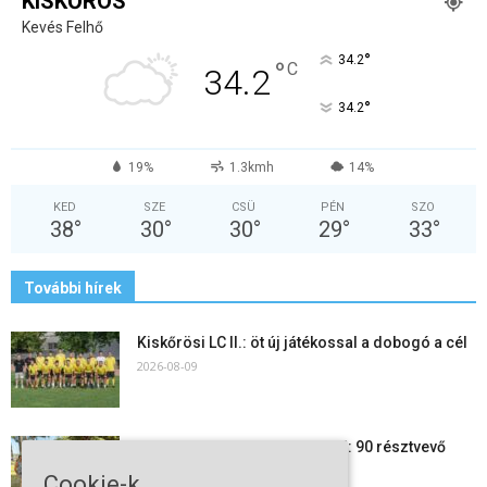
KISKŐRÖS
Kevés Felhő
°
34.2
°
C
34.2
°
34.2
19%
1.3kmh
14%
KED
SZE
CSÜ
PÉN
SZO
38
°
30
°
30
°
29
°
33
°
További hírek
Kiskőrösi LC II.: öt új játékossal a dobogó a cél
2026-08-09
24 órás futás a Vadkerti-tónál: 90 résztvevő
1180 kilométert teljesített
Cookie-k