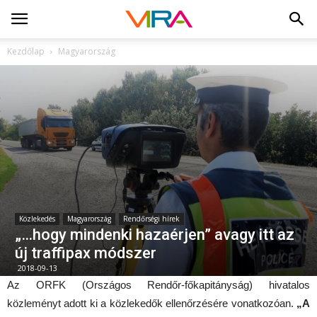
Kezdőlap
Magyarország
Közlekedés
Magyarország
Rendőrségi hírek
„…hogy mindenki hazaérjen” avagy itt az
új traffipax módszer
2018-09-13
Az ORFK (Országos Rendőr-főkapitányság) hivatalos
közleményt adott ki a közlekedők ellenőrzésére vonatkozóan.
„A