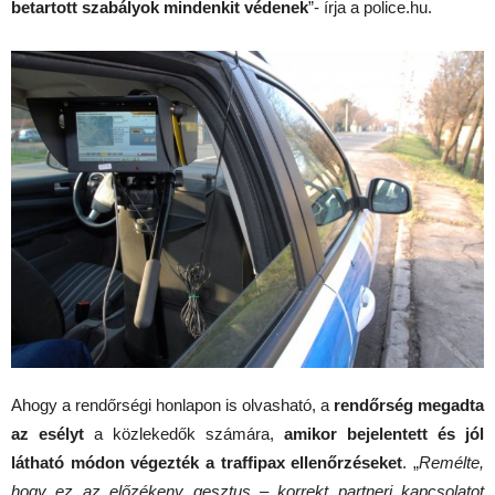
betartott szabályok mindenkit védenek
”- írja a police.hu.
Ahogy a rendőrségi honlapon is olvasható, a
rendőrség megadta
az esélyt
a közlekedők számára,
amikor bejelentett és jól
látható módon végezték a traffipax ellenőrzéseket
. „
Remélte,
hogy ez az előzékeny gesztus – korrekt partneri kapcsolatot