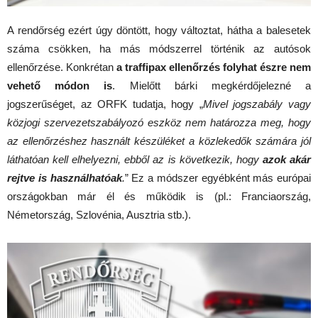
A rendőrség ezért úgy döntött, hogy változtat, hátha a balesetek
száma csökken, ha más módszerrel történik az autósok
ellenőrzése. Konkrétan
a traffipax ellenőrzés folyhat észre nem
vehető módon is
. Mielőtt bárki megkérdőjelezné a
jogszerűséget, az ORFK tudatja, hogy „
Mivel jogszabály vagy
közjogi szervezetszabályozó eszköz nem határozza meg, hogy
az ellenőrzéshez használt készüléket a közlekedők számára jól
láthatóan kell elhelyezni, ebből az is következik, hogy
azok akár
rejtve is használhatóak
.
” Ez a módszer egyébként más európai
országokban már él és működik is (pl.: Franciaország,
Németország, Szlovénia, Ausztria stb.).