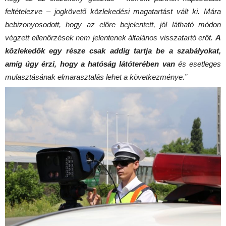
feltételezve – jogkövető közlekedési magatartást vált ki.
Mára
bebizonyosodott, hogy
a
z előre bejelentett, jól látható módon
végzett ellenőrzések nem jelentenek általános visszatartó erőt.
A
közlekedők egy része csak addig tartja be a szabályokat,
amíg úgy érzi, hogy a hatóság látóterében van
és esetleges
mulasztásának elmarasztalás lehet
a következménye.”