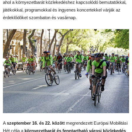
ahol a környezetbarát közlekedéshez kapcsolódó bemutatókkal,
játékokkal, programokkal és ingyenes koncertekkel várják az
érdeklődőket szombaton és vasárnap.
A
szeptember 16. és 22. közöt
t megrendezett Európai Mobilitási
Hét célja a
környezetbarát és fenntartható városi közlekedés