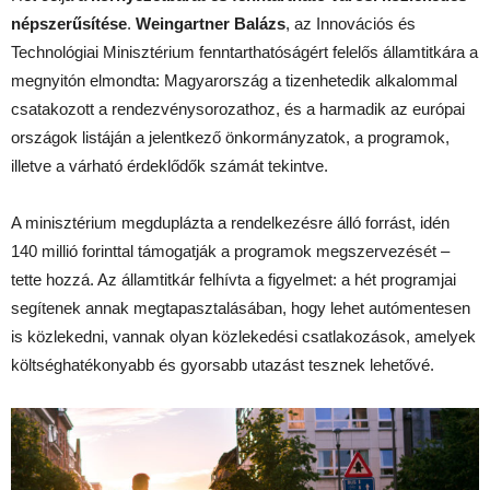
népszerűsítése
.
Weingartner Balázs
, az Innovációs és
Technológiai Minisztérium fenntarthatóságért felelős államtitkára a
megnyitón elmondta: Magyarország a tizenhetedik alkalommal
csatakozott a rendezvénysorozathoz, és a harmadik az európai
országok listáján a jelentkező önkormányzatok, a programok,
illetve a várható érdeklődők számát tekintve.
A minisztérium megduplázta a rendelkezésre álló forrást, idén
140 millió forinttal támogatják a programok megszervezését –
tette hozzá. Az államtitkár felhívta a figyelmet: a hét programjai
segítenek annak megtapasztalásában, hogy lehet autómentesen
is közlekedni, vannak olyan közlekedési csatlakozások, amelyek
költséghatékonyabb és gyorsabb utazást tesznek lehetővé.