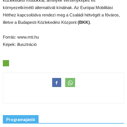
közlekedési módokkal, amelyek versenyképes és
környezetkímélő alternatívát kínálnak. Az Európai Mobilitási
Héthez kapcsolódva rendezi meg a Családi hétvégét a főváros,
illetve a Budapesti Közlekedési Központ
(BKK)
.
Forrás: www.mti.hu
Képek: illusztráció
Programajánló