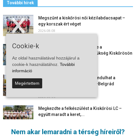
További hírek
Megszűnt a kiskőrösi női kézilabdacsapat –
egy korszak ért véget
2026-08-08
Cookie-k
Aktuális állásajánlatok: ezekre a
munkavállalókra van most szükség Kiskőrösön
Az oldal használatával hozzájárul a
és a...
cookie-k használatához.
További
2026-08-07
információ
Vitézy Dávid: már ősszel újraindulhat a
Megértettem
személyszállítás a Budapest–Belgrád
vasútvonalon
2026-08-06
Megkezdte a felkészülést a Kiskőrösi LC –
együtt maradt a keret,...
2026-08-06
Nem akar lemaradni a térség híreiről?