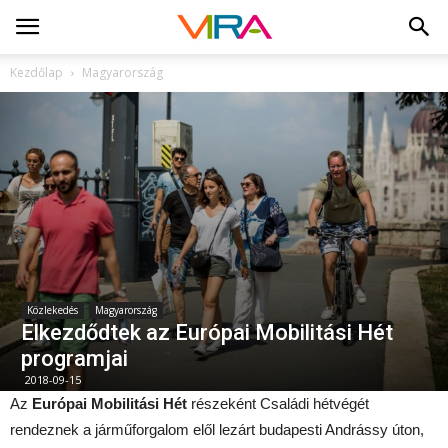
Kezdőlap
Magyarország
Közlekedés
Magyarország
Elkezdődtek az Európai Mobilitási Hét
programjai
2018-09-15
Az
Európai Mobilitási Hét
részeként Családi hétvégét
rendeznek a járműforgalom elől lezárt budapesti Andrássy úton,