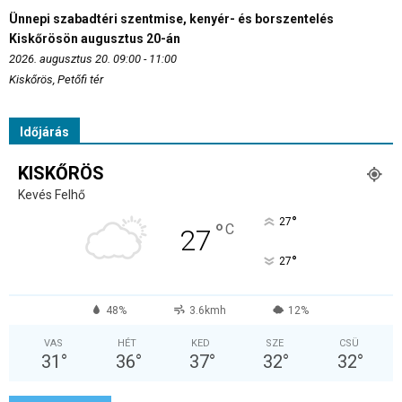
Ünnepi szabadtéri szentmise, kenyér- és borszentelés
Kiskőrösön augusztus 20-án
2026. augusztus 20. 09:00 - 11:00
Kiskőrös, Petőfi tér
Időjárás
KISKŐRÖS
Kevés Felhő
°
27
°
C
27
°
27
48%
3.6kmh
12%
VAS
HÉT
KED
SZE
CSÜ
31
°
36
°
37
°
32
°
32
°