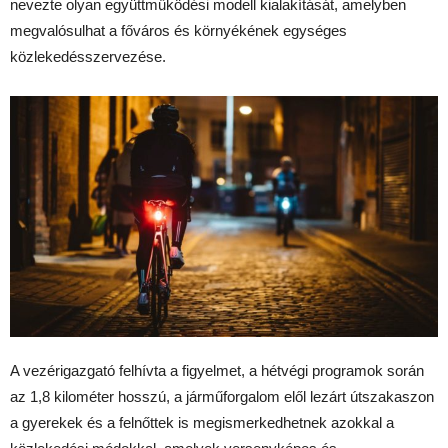
nevezte olyan együttműködési modell kialakítását, amelyben
megvalósulhat a főváros és környékének egységes
közlekedésszervezése.
A vezérigazgató felhívta a figyelmet, a hétvégi programok során
az 1,8 kilométer hosszú, a járműforgalom elől lezárt útszakaszon
a gyerekek és a felnőttek is megismerkedhetnek azokkal a