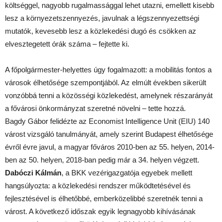
költséggel, nagyobb rugalmassággal lehet utazni, emellett kisebb
lesz a környezetszennyezés, javulnak a légszennyezettségi
mutatók, kevesebb lesz a közlekedési dugó és csökken az
elvesztegetett órák száma – fejtette ki.
A főpolgármester-helyettes úgy fogalmazott: a mobilitás fontos a
városok élhetősége szempontjából. Az elmúlt években sikerült
vonzóbbá tenni a közösségi közlekedést, amelynek részarányát
a fővárosi önkormányzat szeretné növelni – tette hozzá.
Bagdy Gábor felidézte az Economist Intelligence Unit (EIU) 140
várost vizsgáló tanulmányát, amely szerint Budapest élhetősége
évről évre javul, a magyar főváros 2010-ben az 55. helyen, 2014-
ben az 50. helyen, 2018-ban pedig már a 34. helyen végzett.
Dabóczi Kálmán
, a BKK vezérigazgatója egyebek mellett
hangsúlyozta: a közlekedési rendszer működtetésével és
fejlesztésével is élhetőbbé, emberközelibbé szeretnék tenni a
várost. A következő időszak egyik legnagyobb kihívásának