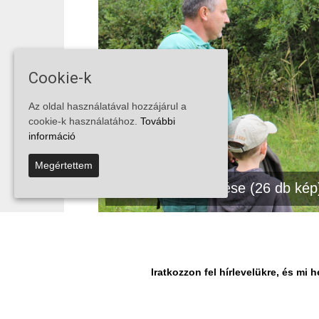
Cookie-k
Az oldal használatával hozzájárul a
cookie-k használatához.
További
információ
Megértettem
Fotók megtekintése (26 db kép
MEGOSZTÁS
Facebook
Iratkozzon fel hírlevelükre, és m