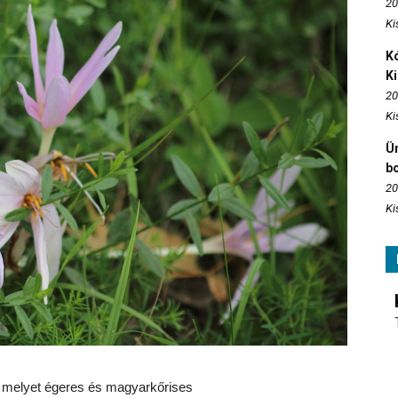
20
Ki
Kó
K
20
Ki
Ün
b
20
Ki
li, melyet égeres és magyarkőrises