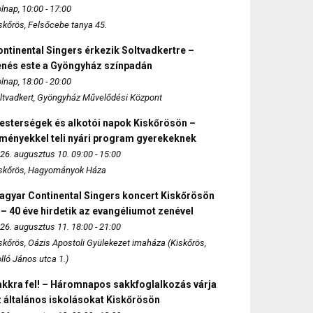
lnap, 10:00 - 17:00
skőrös, Felsőcebe tanya 45.
ntinental Singers érkezik Soltvadkertre –
enés este a Gyöngyház színpadán
lnap, 18:00 - 20:00
ltvadkert, Gyöngyház Művelődési Központ
esterségek és alkotói napok Kiskőrösön –
lményekkel teli nyári program gyerekeknek
26. augusztus 10. 09:00 - 15:00
skőrös, Hagyományok Háza
agyar Continental Singers koncert Kiskőrösön
 – 40 éve hirdetik az evangéliumot zenével
26. augusztus 11. 18:00 - 21:00
skőrös, Oázis Apostoli Gyülekezet imaháza (Kiskőrös,
lló János utca 1.)
akkra fel! – Háromnapos sakkfoglalkozás várja
 általános iskolásokat Kiskőrösön