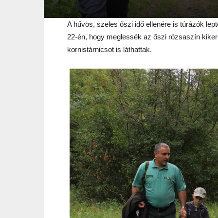
A hűvös, szeles őszi idő ellenére is túrázók lep
22-én, hogy meglessék az őszi rózsaszín kikeric
kornistárnicsot is láthattak.