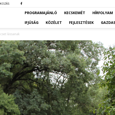
TKOZÁS
PROGRAMAJÁNLÓ
KECSKEMÉT
HÍRFOLYAM
IFJÚSÁG
KÖZÉLET
FEJLESZTÉSEK
GAZDA
icset lássanak