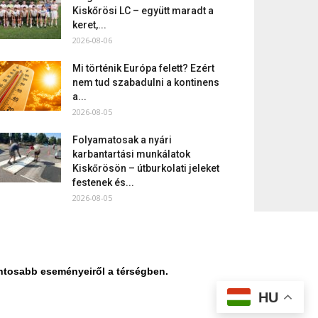
Kiskőrösi LC – együtt maradt a
keret,...
2026-08-06
Mi történik Európa felett? Ezért
nem tud szabadulni a kontinens
a...
2026-08-05
Folyamatosak a nyári
karbantartási munkálatok
Kiskőrösön – útburkolati jeleket
festenek és...
2026-08-05
ontosabb eseményeiről a térségben.
HU
datvédelmi nyilatkozat
Médiaajánlat
Impresszum