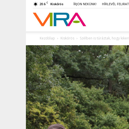
C
20.6
ÍRJON NEKÜNK!
HÍRLEVÉL FELIRA
Kiskőrös
VIRA
Kezdőlap
Kiskőrös
Szélben is túráztak, hogy kiker