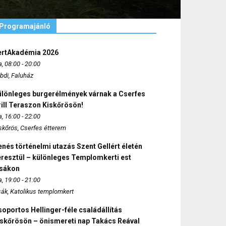
Programajánló
ertAkadémia 2026
, 08:00 - 20:00
bdi, Faluház
ülönleges burgerélmények várnak a Cserfes
ill Teraszon Kiskőrösön!
, 16:00 - 22:00
skőrös, Cserfes étterem
nés történelmi utazás Szent Gellért életén
eresztül – különleges Templomkerti est
zsákon
, 19:00 - 21:00
sák, Katolikus templomkert
oportos Hellinger-féle családállítás
iskőrösön – önismereti nap Takács Reával