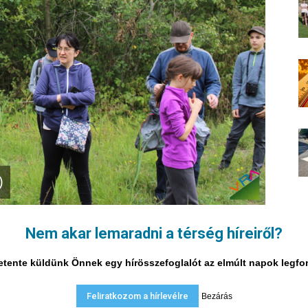
)
Nem akar lemaradni a térség híreiről?
i hetente küldünk Önnek egy hírösszefoglalót az elmúlt napok legf
Feliratkozom a hírlevélre
Bezárás
A