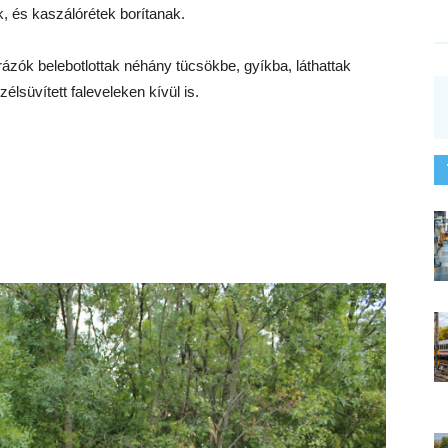
, és kaszálórétek borítanak.
rázók belebotlottak néhány tücsökbe, gyíkba, láthattak
lsüvített faleveleken kívül is.