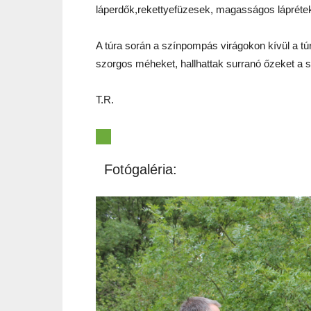
láperdők,rekettyefüzesek, magasságos láprétek
A túra során a színpompás virágokon kívül a tú
szorgos méheket, hallhattak surranó őzeket a szé
T.R.
Fotógaléria: