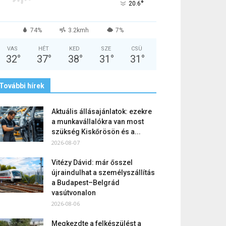
°
20.6
74%
3.2kmh
7%
VAS
HÉT
KED
SZE
CSÜ
32
°
37
°
38
°
31
°
31
°
További hírek
Aktuális állásajánlatok: ezekre
a munkavállalókra van most
szükség Kiskőrösön és a...
2026-08-07
Vitézy Dávid: már ősszel
újraindulhat a személyszállítás
a Budapest–Belgrád
vasútvonalon
2026-08-06
Megkezdte a felkészülést a