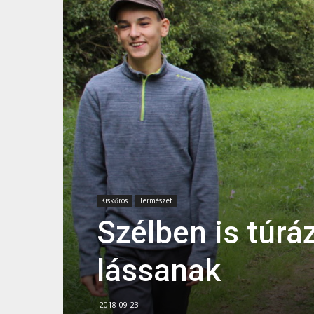
Kiskőrös
Természet
Szélben is túrá
lássanak
2018-09-23