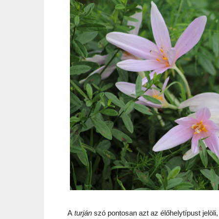
A
turján
szó pontosan azt az élőhelytípust jelö