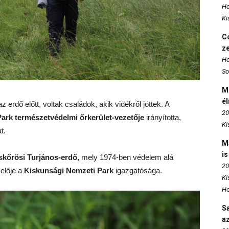
Ho
Ki
Co
z
Ho
So
M
é
 erdő előtt, voltak családok, akik vidékről jöttek. A
20
Park természetvédelmi őrkerület-vezetője
irányította,
Ki
t.
M
is
skőrösi Turjános-erdő,
mely 1974-ben védelem alá
20
zelője a
Kiskunsági Nemzeti Park
igazgatósága.
Ki
Ho
S
az