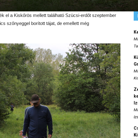
ték el a Kiskőrös mellett található Szücsi-erdőt szeptember
s szőnyeggel borított tájat, de emellett még
K
Ma
Ta
K
Gr
Ma
Ki
Ze
k
I
Ma
Iz
Cs
K