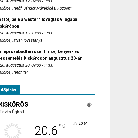
26. augusztus 12. 09:00 - 12:00
skőrös, Petőfi Sándor Művelődési Központ
stolj bele a western lovaglás világába
iskőrösön!
26. augusztus 15. 10:00 - 17:00
skőrös, István lovastanya
nepi szabadtéri szentmise, kenyér- és
orszentelés Kiskőrösön augusztus 20-án
26. augusztus 20. 09:00 - 11:00
skőrös, Petőfi tér
Időjárás
KISKŐRÖS
Tiszta Égbolt
°
20.6
°
C
20.6