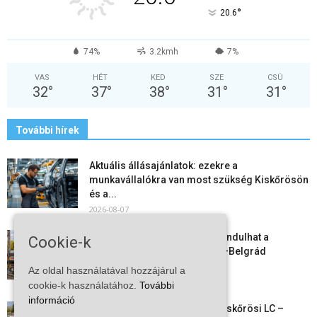
°
20.6
74%
3.2kmh
7%
VAS
HÉT
KED
SZE
CSÜ
32
°
37
°
38
°
31
°
31
°
További hírek
Aktuális állásajánlatok: ezekre a
munkavállalókra van most szükség Kiskőrösön
és a...
2026-08-07
Vitézy Dávid: már ősszel újraindulhat a
Cookie-k
személyszállítás a Budapest–Belgrád
vasútvonalon
Az oldal használatával hozzájárul a
2026-08-06
cookie-k használatához.
További
információ
Megkezdte a felkészülést a Kiskőrösi LC –