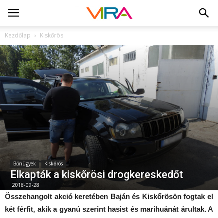
Kezdőlap
Kiskőrös
Bűnügyek
Kiskőrös
Elkapták a kiskőrösi drogkereskedőt
2018-09-28
Összehangolt akció keretében Baján és Kiskőrösön fogtak el
két férfit, akik a gyanú szerint hasist és marihuánát árultak. A