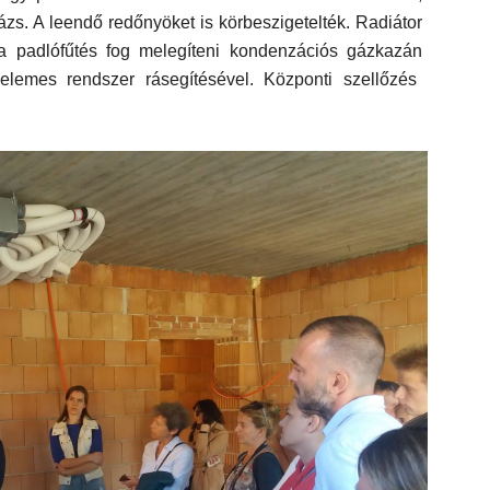
rázs. A leendő
redőnyöket is körbeszigetelték
. Radiátor
 a
padlófűtés
fog melegíteni
kondenzációs gázkazán
elemes rendszer
rásegítéséve
l
.
Központi szellőzés