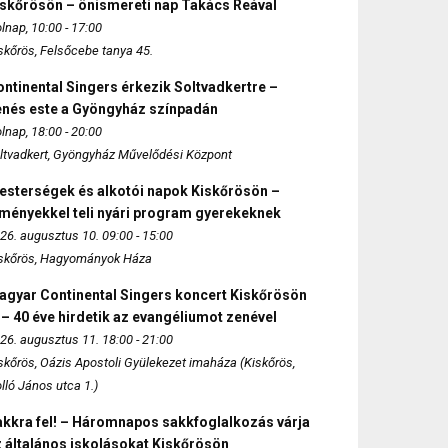
iskőrösön – önismereti nap Takács Reával
lnap, 10:00 - 17:00
skőrös, Felsőcebe tanya 45.
ntinental Singers érkezik Soltvadkertre –
enés este a Gyöngyház színpadán
lnap, 18:00 - 20:00
ltvadkert, Gyöngyház Művelődési Központ
esterségek és alkotói napok Kiskőrösön –
lményekkel teli nyári program gyerekeknek
26. augusztus 10. 09:00 - 15:00
skőrös, Hagyományok Háza
agyar Continental Singers koncert Kiskőrösön
 – 40 éve hirdetik az evangéliumot zenével
26. augusztus 11. 18:00 - 21:00
skőrös, Oázis Apostoli Gyülekezet imaháza (Kiskőrös,
lló János utca 1.)
akkra fel! – Háromnapos sakkfoglalkozás várja
 általános iskolásokat Kiskőrösön