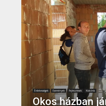
Érdekességek
Események
Fejlesztések
Kiskőrös
Okos házban jár