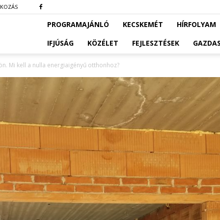
TKOZÁS
PROGRAMAJÁNLÓ
KECSKEMÉT
HÍRFOLYAM
IFJÚSÁG
KÖZÉLET
FEJLESZTÉSEK
GAZDA
n. Mi kell a nulla energiaigényű otthonhoz?