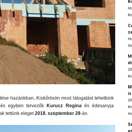
K
Ho
Ki
Co
z
Ho
So
M
é
20
Ki
M
is
ítése hazánkban, Kiskőrösön
most látogatást tehettünk
20
 és egyben tervezők
Kurucz Regina
és édesanyja
Ki
k tettünk eleget
2018. szeptember 28
-án.
Ho
S
az