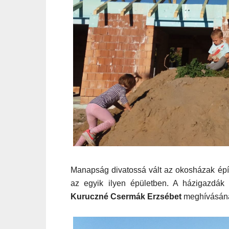
Manapság divatossá vált az okosházak ép
az egyik
ilyen
épületben
. A házigazdák
Kuruczné Csermák Erzsébet
meghívásána