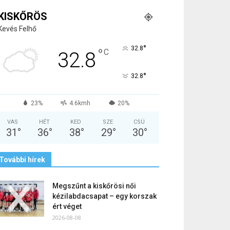
KISKŐRÖS
Kevés Felhő
°
32.8
°
C
32.8
°
32.8
23%
4.6kmh
20%
VAS
HÉT
KED
SZE
CSÜ
31
°
36
°
38
°
29
°
30
°
További hírek
Megszűnt a kiskőrösi női
kézilabdacsapat – egy korszak
ért véget
2026-08-08