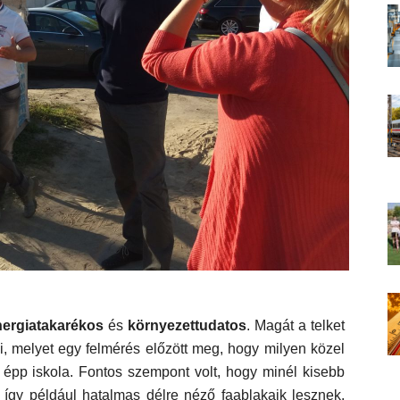
nergiatakarékos
és
környezettudatos
. Magát a telket
ki, melyet egy felmérés előzött meg, hogy milyen közel
 épp iskola. Fontos szempont volt, hogy
minél kisebb
, így például
hatalmas délre néző
fa
ablak
aik lesznek,