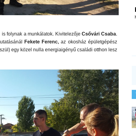
g is folynak a munkálatok. K
ivitelezője
Csővári Csaba
.
utatásánál
Fekete Ferenc,
az okosház
épületgépész
észül)
egy
k
ö
zel nulla energiaigényű családi otthon
lesz