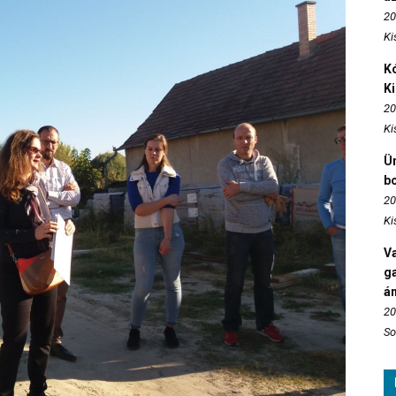
20
Ki
Kó
K
20
Ki
Ün
b
20
Ki
Va
ga
án
20
So