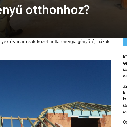
gényű otthonhoz?
nyek és már csak közel nulla energiaigényű új házak
K
Gr
Ma
Ki
Ze
k
I
Ma
Iz
Cs