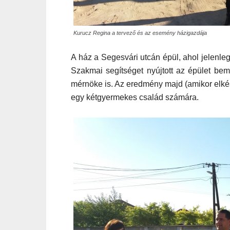
Kurucz Regina a tervező és az esemény házigazdája
A ház a
Segesvári utcán
épül, ahol jelenle
S
zakmai segítséget nyújtott
az épület bem
mérnök
e
is
.
Az eredmény
majd
(amikor elk
egy kétgyermekes család számára.