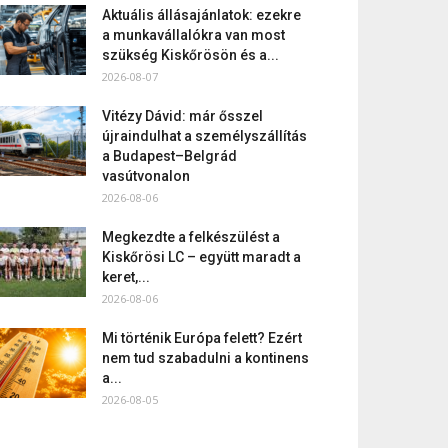
Aktuális állásajánlatok: ezekre
a munkavállalókra van most
szükség Kiskőrösön és a...
2026-08-07
Vitézy Dávid: már ősszel
újraindulhat a személyszállítás
a Budapest–Belgrád
vasútvonalon
2026-08-06
Megkezdte a felkészülést a
Kiskőrösi LC – együtt maradt a
keret,...
2026-08-06
Mi történik Európa felett? Ezért
nem tud szabadulni a kontinens
a...
2026-08-05