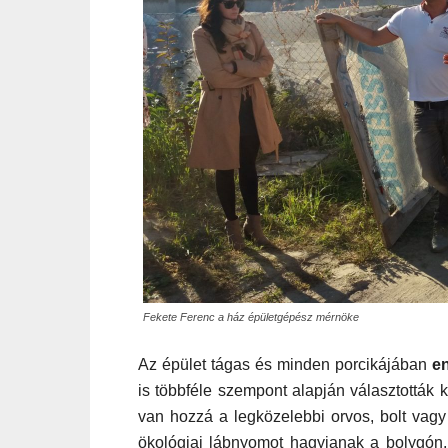
Fekete Ferenc a ház épületgépész mérnöke
Az épület
tágas
és minden porcikájában
e
is többféle szempont alapján választották 
van hozzá a legközelebbi orvos, bolt vagy
ökológiai lábnyom
ot hagyjanak a
bolygón