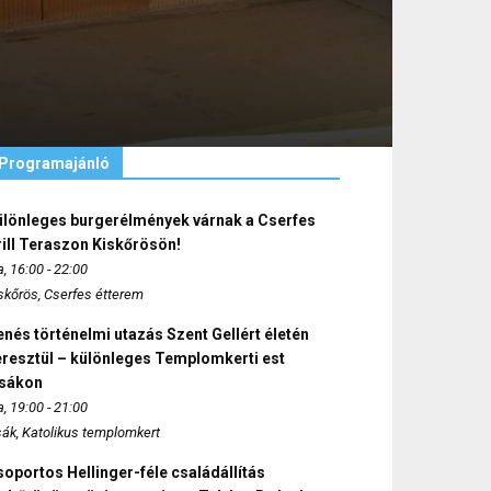
Programajánló
ülönleges burgerélmények várnak a Cserfes
ill Teraszon Kiskőrösön!
, 16:00 - 22:00
skőrös, Cserfes étterem
nés történelmi utazás Szent Gellért életén
eresztül – különleges Templomkerti est
zsákon
, 19:00 - 21:00
sák, Katolikus templomkert
oportos Hellinger-féle családállítás