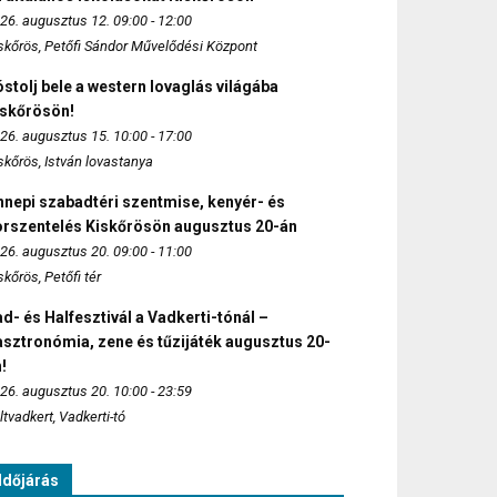
26. augusztus 12. 09:00 - 12:00
skőrös, Petőfi Sándor Művelődési Központ
stolj bele a western lovaglás világába
iskőrösön!
26. augusztus 15. 10:00 - 17:00
skőrös, István lovastanya
nepi szabadtéri szentmise, kenyér- és
orszentelés Kiskőrösön augusztus 20-án
26. augusztus 20. 09:00 - 11:00
skőrös, Petőfi tér
d- és Halfesztivál a Vadkerti-tónál –
sztronómia, zene és tűzijáték augusztus 20-
!
26. augusztus 20. 10:00 - 23:59
ltvadkert, Vadkerti-tó
Időjárás