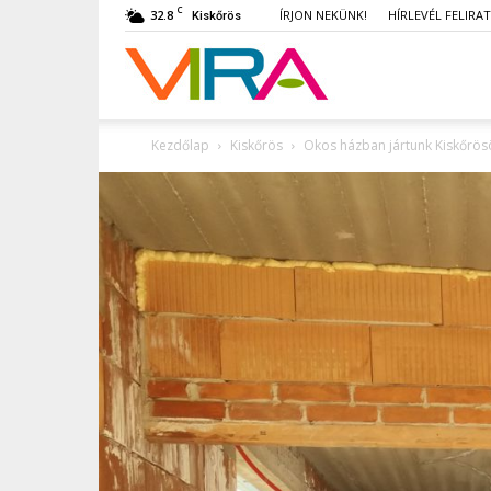
C
32.8
ÍRJON NEKÜNK!
HÍRLEVÉL FELIRA
Kiskőrös
VIRA
Kezdőlap
Kiskőrös
Okos házban jártunk Kiskőrösö