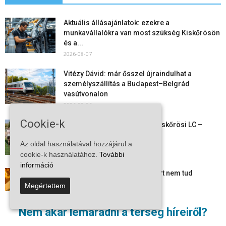
Aktuális állásajánlatok: ezekre a
munkavállalókra van most szükség Kiskőrösön
és a...
2026-08-07
Vitézy Dávid: már ősszel újraindulhat a
személyszállítás a Budapest–Belgrád
vasútvonalon
2026-08-06
Cookie-k
Megkezdte a felkészülést a Kiskőrösi LC –
együtt maradt a keret,...
Az oldal használatával hozzájárul a
2026-08-06
cookie-k használatához.
További
információ
Mi történik Európa felett? Ezért nem tud
szabadulni a kontinens a...
Megértettem
2026-08-05
Nem akar lemaradni a térség híreiről?
Folyamatosak a nyári karbantartási munkálatok