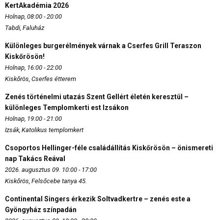
KertAkadémia 2026
Holnap, 08:00 - 20:00
Tabdi, Faluház
Különleges burgerélmények várnak a Cserfes Grill Teraszon
Kiskőrösön!
Holnap, 16:00 - 22:00
Kiskőrös, Cserfes étterem
Zenés történelmi utazás Szent Gellért életén keresztül –
különleges Templomkerti est Izsákon
Holnap, 19:00 - 21:00
Izsák, Katolikus templomkert
Csoportos Hellinger-féle családállítás Kiskőrösön – önismereti
nap Takács Reával
2026. augusztus 09. 10:00 - 17:00
Kiskőrös, Felsőcebe tanya 45.
Continental Singers érkezik Soltvadkertre – zenés este a
Gyöngyház színpadán