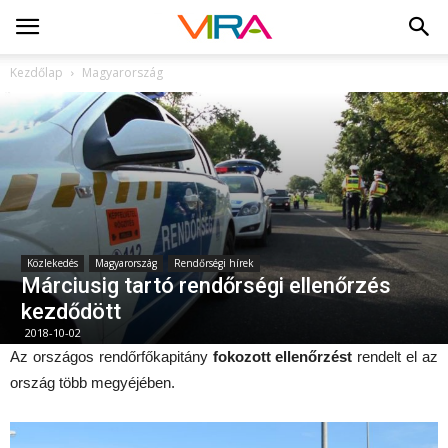
Kezdőlap
Magyarország
Közlekedés
Magyarország
Rendőrségi hírek
Márciusig tartó rendőrségi ellenőrzés
kezdődött
2018-10-02
Az országos rendőrfőkapitány
fokozott ellenőrzést
rendelt el az
ország több megyéjében.