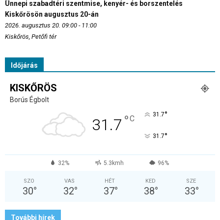
Ünnepi szabadtéri szentmise, kenyér- és borszentelés
Kiskőrösön augusztus 20-án
2026. augusztus 20. 09:00 - 11:00
Kiskőrös, Petőfi tér
Időjárás
KISKŐRÖS
Borús Égbolt
°
31.7
°
C
31.7
°
31.7
32%
5.3kmh
96%
SZO
VAS
HÉT
KED
SZE
30
°
32
°
37
°
38
°
33
°
További hírek