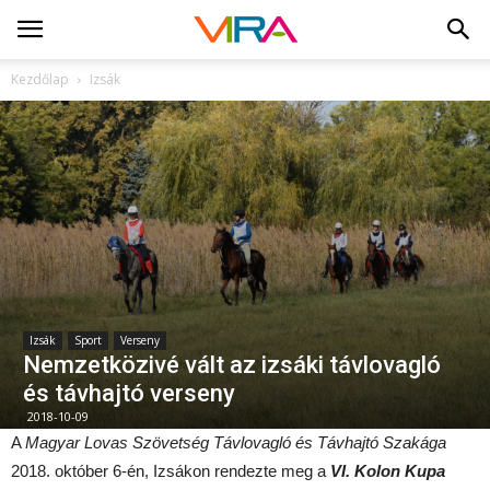
Kezdőlap
Izsák
Izsák
Sport
Verseny
Nemzetközivé vált az izsáki távlovagló
és távhajtó verseny
2018-10-09
A
Magyar Lovas Szövetség Távlovagló és Távhajtó Szakága
2018. október 6-én, Izsákon rendezte meg a
VI. Kolon Kupa