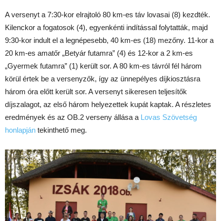
A versenyt a 7:30-kor elrajtoló 80 km-es táv lovasai (8) kezdték.
Kilenckor a fogatosok (4), egyenkénti indítással folytatták, majd
9:30-kor indult el a legnépesebb, 40 km-es (18) mezőny. 11-kor a
20 km-es amatőr „Betyár futamra” (4) és 12-kor a 2 km-es
„Gyermek futamra” (1) került sor. A 80 km-es távról fél három
körül értek be a versenyzők, így az ünnepélyes díjkiosztásra
három óra előtt került sor. A versenyt sikeresen teljesítők
díjszalagot, az első három helyezettek kupát kaptak. A részletes
eredmények és az OB.2 verseny állása a
Lovas Szövetség
honlapján
tekinthető meg.