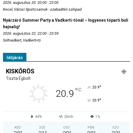
2026. augusztus 20. 20:00 - 23:00
Kecel, Városi Sportcsarnok - szabadtéri színpad
Nyárzáró Summer Party a Vadkerti-tónál – Ingyenes tóparti buli
hajnalig!
2026. augusztus 22. 22:00 - 23:59
Soltvadkert, Vadkerti-tó
Időjárás
KISKŐRÖS
Tiszta Égbolt
°
20.9
°
C
20.9
°
20.9
44%
2kmh
1%
KED
SZE
CSÜ
PÉN
SZO