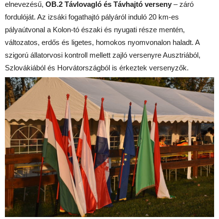
elnevezésű,
OB.2 Távlovagló és Távhajtó verseny
– záró
fordulóját. Az izsáki fogathajtó pályáról induló 20 km-es
pályaútvonal a Kolon-tó északi és nyugati része mentén,
változatos, erdős és ligetes, homokos nyomvonalon haladt. A
szigorú állatorvosi kontroll mellett zajló versenyre Ausztriából,
Szlovákiából és Horvátországból is érkeztek versenyzők.