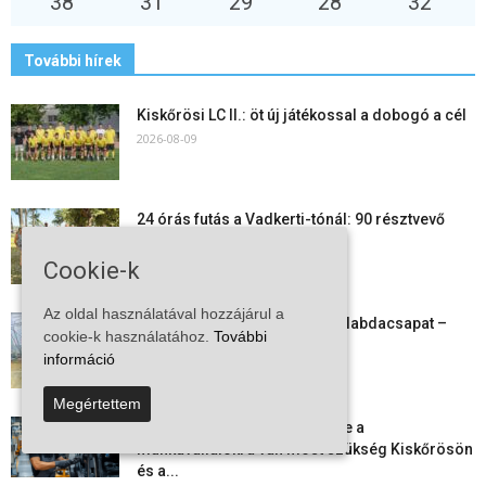
38
°
31
°
29
°
28
°
32
°
További hírek
Kiskőrösi LC II.: öt új játékossal a dobogó a cél
2026-08-09
24 órás futás a Vadkerti-tónál: 90 résztvevő
1180 kilométert teljesített
2026-08-09
Cookie-k
Az oldal használatával hozzájárul a
Megszűnt a kiskőrösi női kézilabdacsapat –
cookie-k használatához.
További
egy korszak ért véget
információ
2026-08-08
Megértettem
Aktuális állásajánlatok: ezekre a
munkavállalókra van most szükség Kiskőrösön
és a...