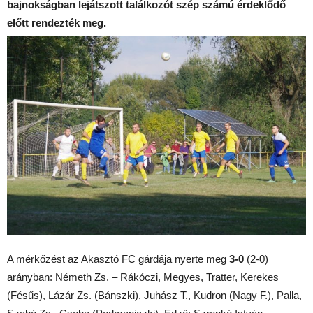
bajnokságban lejátszott találkozót szép számú érdeklődő
előtt rendezték meg.
A mérkőzést az Akasztó FC gárdája nyerte meg
3-0
(2-0)
arányban: Németh Zs. – Rákóczi, Megyes, Tratter, Kerekes
(Fésűs), Lázár Zs. (Bánszki), Juhász T., Kudron (Nagy F.), Palla,