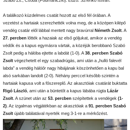
Szabó Zs., Csoba (Podmaniczki). Edző: Szrenkó István.
A találkozó küzdelmes csatát hozott az első fél órában. A
vezetést a hartaiak szerezhették volna meg, de a középen kilépő
vendég csatár elől lábbal mentett nagy bravúrral
Németh Zsolt
. A
27. percben
lőtték a hazaiak az első góljukat, amikor a vendég
védők és a kapus egymásra vártak, a közéjük berobbanó Szabó
Zsolt pedig a hálóba ejtette a labdát (1-0). A
38. percben Szabó
Zsolt
végezhetett el egy szabadrúgás, ami után a „hulló falevél
labda” a vendég hálóőr nagy hibájának köszönhetően a kapu bal
alsó sarkában landolt (2-0). Néhány perccel később szintén a
hartaiak kapusa volt a főszereplő. Az akasztóiak csatárát buktatta
Rigó László
, ami után a büntetőt a kapus lábába rúgta
Lázár
Zsolt
. A szünet után az
53. percben
szépítettek a vendégek
(1-
2)
. Az izgalmas végjátékban az akasztóiak a
91. percben
Szabó
Zsolt
újabb találatával nyerték meg 3-1-re a mérkőzést.