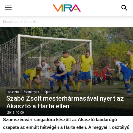
Kezdőlap
Akasztó
Akasztó
Események
Sport
Szabó Zsolt mesterhármasával nyert az
Akasztó a Harta ellen
2018-10-09
Szomszédvári rangadóra készült az Akasztó labdarúgó
csapata az elmúlt hétvégén a Harta ellen. A megyei I. osztályú