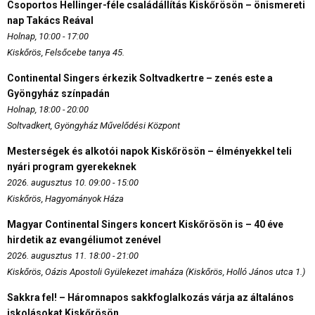
Csoportos Hellinger-féle családállítás Kiskőrösön – önismereti
nap Takács Reával
Holnap, 10:00 - 17:00
Kiskőrös, Felsőcebe tanya 45.
Continental Singers érkezik Soltvadkertre – zenés este a
Gyöngyház színpadán
Holnap, 18:00 - 20:00
Soltvadkert, Gyöngyház Művelődési Központ
Mesterségek és alkotói napok Kiskőrösön – élményekkel teli
nyári program gyerekeknek
2026. augusztus 10. 09:00 - 15:00
Kiskőrös, Hagyományok Háza
Magyar Continental Singers koncert Kiskőrösön is – 40 éve
hirdetik az evangéliumot zenével
2026. augusztus 11. 18:00 - 21:00
Kiskőrös, Oázis Apostoli Gyülekezet imaháza (Kiskőrös, Holló János utca 1.)
Sakkra fel! – Háromnapos sakkfoglalkozás várja az általános
iskolásokat Kiskőrösön