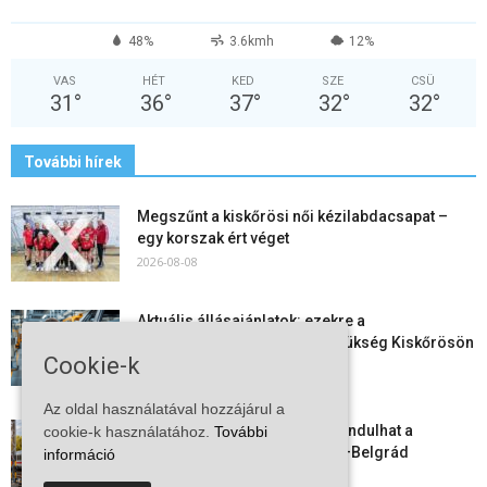
48%
3.6kmh
12%
VAS
HÉT
KED
SZE
CSÜ
31
°
36
°
37
°
32
°
32
°
További hírek
Megszűnt a kiskőrösi női kézilabdacsapat –
egy korszak ért véget
2026-08-08
Aktuális állásajánlatok: ezekre a
munkavállalókra van most szükség Kiskőrösön
Cookie-k
és a...
2026-08-07
Az oldal használatával hozzájárul a
Vitézy Dávid: már ősszel újraindulhat a
cookie-k használatához.
További
személyszállítás a Budapest–Belgrád
információ
vasútvonalon