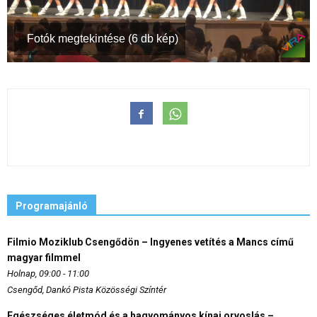
Fotók megtekintése (6 db kép)
Programajánló
Filmio Moziklub Csengődön – Ingyenes vetítés a Mancs című
magyar filmmel
Holnap, 09:00 - 11:00
Csengőd, Dankó Pista Közösségi Színtér
Egészséges életmód és a hagyományos kínai orvoslás –