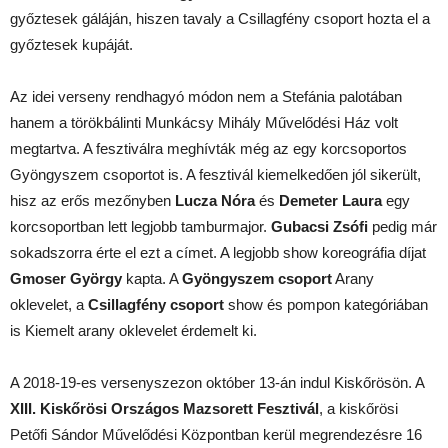
győztesek gáláján, hiszen tavaly a Csillagfény csoport hozta el a
győztesek kupáját.
Az idei verseny rendhagyó módon nem a Stefánia palotában
hanem a törökbálinti Munkácsy Mihály Művelődési Ház volt
megtartva. A fesztiválra meghívták még az egy korcsoportos
Gyöngyszem csoportot is. A fesztivál kiemelkedően jól sikerült,
hisz az erős mezőnyben
Lucza Nóra
és
Demeter Laura
egy
korcsoportban lett legjobb tamburmajor.
Gubacsi Zsófi
pedig már
sokadszorra érte el ezt a címet. A legjobb show koreográfia díjat
Gmoser György
kapta. A
Gyöngyszem
csoport
Arany
oklevelet, a
Csillagfény csoport
show és pompon kategóriában
is Kiemelt arany oklevelet érdemelt ki.
A 2018-19-es versenyszezon október 13-án indul Kiskőrösön. A
XIII. Kiskőrösi Országos Mazsorett Fesztivál
, a kiskőrösi
Petőfi Sándor Művelődési Központban kerül megrendezésre 16