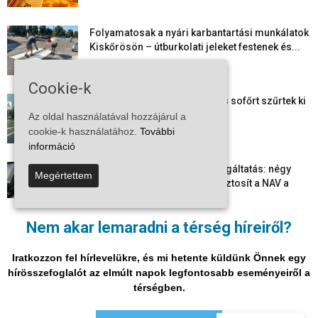
Folyamatosak a nyári karbantartási munkálatok
Kiskőrösön – útburkolati jeleket festenek és...
2026-08-05
Cookie-k
Több száz gyorshajtót és ittas sofőrt szűrtek ki
Bács-Kiskun útjain –...
Az oldal használatával hozzájárul a
2026-08-04
cookie-k használatához.
További
információ
Elektronikus nyugtaadat-szolgáltatás: négy
Megértettem
hónapos átállási időszakot biztosít a NAV a
vállalkozásoknak
2026-08-04
Nem akar lemaradni a térség híreiről?
Megjelent a 2026/2027-es tanév rendje – itt
vannak a legfontosabb dátumok
Iratkozzon fel hírlevelükre, és mi hetente küldünk Önnek egy
2026-08-03
hírösszefoglalót az elmúlt napok legfontosabb eseményeiről a
térségben.