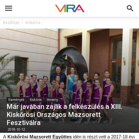
Kezdőlap
Kiskőrös
Események
Kiskőrös
Verseny
Már javában zajlik a felkészülés a XIII.
Kiskőrösi Országos Mazsorett
Fesztiválra
2018-10-12
A
Kiskőrösi Mazsorett Együttes
idén is részt vett a 2017-18 évi