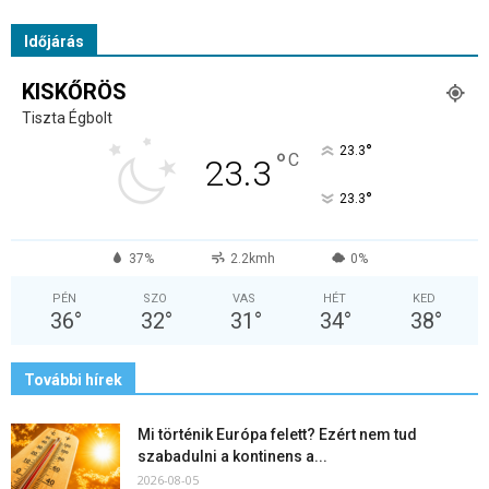
Időjárás
KISKŐRÖS
Tiszta Égbolt
°
23.3
°
C
23.3
°
23.3
37%
2.2kmh
0%
PÉN
SZO
VAS
HÉT
KED
36
°
32
°
31
°
34
°
38
°
További hírek
Mi történik Európa felett? Ezért nem tud
szabadulni a kontinens a...
2026-08-05